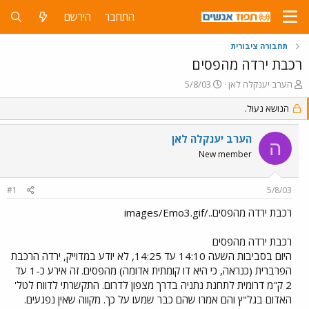
התחבר
הירשם
תחבורה ציבורית
רכבת ירדה מהפסים
פ
פ
הערב יענקלה לאן
5/8/03
ו
ו
ת
הנושא נעול.
ר
ח
ס
ה
ם
הערב יענקלה לאן
ה
נ
ב
New member
ו
ת
ש
א
א
ר
#1
5/8/03
י
ך
רכבת ירדה מהפסים../images/Emo3.gif
רכבת ירדה מהפסים
היום בסביבות השעה 14:10 עד 14:25, לא יודע במדוייק, ירדה הרכבת
הפרברית (כנראה, כי היא דו קומתית אדומה) מהפסים. זה אירע כ-1 עד
2 ק"מ דרומית לתחנת נתניה בדרך מצפון לדרום. התקשרתי לדווח לטל'
האדום בגל"ץ והם אמרו שהם כבר שמעו על כך. מקווה שאין נפגעים.