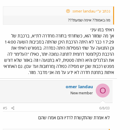
נכתב ע"י omer landau:
מה באמת?? איפה שמעת???
ראיתי במו עיני
אך מה שמוזר הוא, כשחזרתי בחזרה מחדרה לת"א, ברכבת של
17:29 כבר לא היתה הרכבת היכן שהיתה בסביבות השעה 14:00
וכן התנועה על שתי המסילות היתה כסדרה. במפורש ראיתי את
הרכבת כקילומטר דרומית לתחנה נמוכה יותר, כאילו "העלימו" לה
את הגלגלים והיא היתה סטטית, לא בתנועה ! וזה באזור שלא דורש
מפגש רכבות שכן יש מסילה כפולה (מרחובות ועד עכו). גם האחראי
איתות בתחנת חדרה לא ידע על מה אני מדבר. מוזר.
omer landau
O
New member
#5
6/8/03
לא אמרת שהתקשרת לרדיו והם אמרו שהם