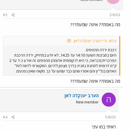
#3
5/8/03
מה באמת?? איפה שמעת???
נכתב ע"י הערב יענקלה לאן:
רכבת ירדה מהפסים
היום בסביבות השעה 14:10 עד 14:25, לא יודע במדוייק, ירדה הרכבת
הפרברית (כנראה, כי היא דו קומתית אדומה) מהפסים. זה אירע כ-1 עד 2
ק"מ דרומית לתחנת נתניה בדרך מצפון לדרום. התקשרתי לדווח לטל'
האדום בגל"ץ והם אמרו שהם כבר שמעו על כך. מקווה שאין נפגעים.
מה באמת?? איפה שמעת???
הערב יענקלה לאן
ה
New member
#4
5/8/03
ראיתי במו עיני