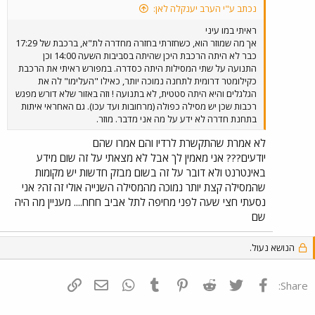
נכתב ע"י הערב יענקלה לאן:
ראיתי במו עיני
אך מה שמוזר הוא, כשחזרתי בחזרה מחדרה לת"א, ברכבת של 17:29
כבר לא היתה הרכבת היכן שהיתה בסביבות השעה 14:00 וכן
התנועה על שתי המסילות היתה כסדרה. במפורש ראיתי את הרכבת
כקילומטר דרומית לתחנה נמוכה יותר, כאילו "העלימו" לה את
הגלגלים והיא היתה סטטית, לא בתנועה ! וזה באזור שלא דורש מפגש
רכבות שכן יש מסילה כפולה (מרחובות ועד עכו). גם האחראי איתות
בתחנת חדרה לא ידע על מה אני מדבר. מוזר.
לא אמרת שהתקשרת לרדיו והם אמרו שהם
יודעים??? אני מאמין לך אבל לא מצאתי על זה שום מידע
באינטרנט ולא דובר על זה בשום מבזק חדשות יש מקומות
שהמסילה קצת יותר נמוכה מהמסילה השנייה אולי זה זה? אני
נסעתי חצי שעה לפני מחיפה לתל אביב חחח.... מעניין מה היה
שם
הנושא נעול.
פייסבוק
Twitter
Reddit
Pinterest
Tumblr
WhatsApp
דואר אלקטרוני
הוסף קישור
Share: