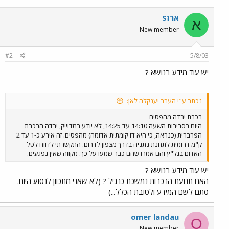
ארזS
א
New member
#2
5/8/03
יש עוד מידע בנושא ?
נכתב ע"י הערב יענקלה לאן:
רכבת ירדה מהפסים
היום בסביבות השעה 14:10 עד 14:25, לא יודע במדוייק, ירדה הרכבת
הפרברית (כנראה, כי היא דו קומתית אדומה) מהפסים. זה אירע כ-1 עד 2
ק"מ דרומית לתחנת נתניה בדרך מצפון לדרום. התקשרתי לדווח לטל'
האדום בגל"ץ והם אמרו שהם כבר שמעו על כך. מקווה שאין נפגעים.
יש עוד מידע בנושא ?
האם תנועת הרכבות נמשכת כרגיל ? (לא שאני מתכוון לנסוע היום.
סתם לשם המידע ולטובת הכלל...)
omer landau
O
New member