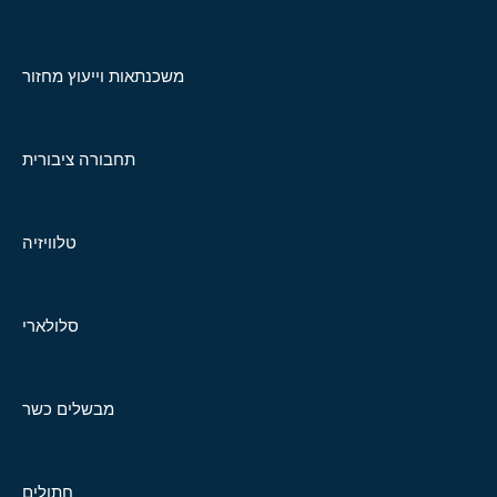
משכנתאות וייעוץ מחזור
תחבורה ציבורית
טלוויזיה
סלולארי
מבשלים כשר
חתולים