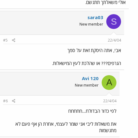
אולי משאלתך תתגשם.
sara03
S
New member
#5
22/4/04
אבי, אתה היסקת זאת על סמך
הגרפים??? או שהלכת לעץ המישאלות.
Avi 120
A
New member
#6
22/4/04
לפי כדור הבדולח....חחחחח
את משאלות ליבי אני שומר לעצמי, אחרת הן אף פעם לא
מתגשמות