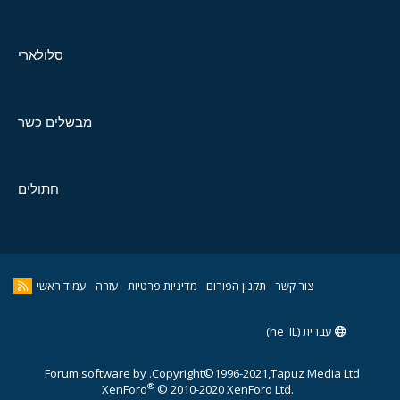
סלולארי
מבשלים כשר
חתולים
צור קשר
תקנון הפורום
מדיניות פרטיות
עזרה
עמוד ראשי
עברית (he_IL)
Forum software by
Copyright©1996-2021,Tapuz Media Ltd.
®
XenForo
© 2010-2020 XenForo Ltd.