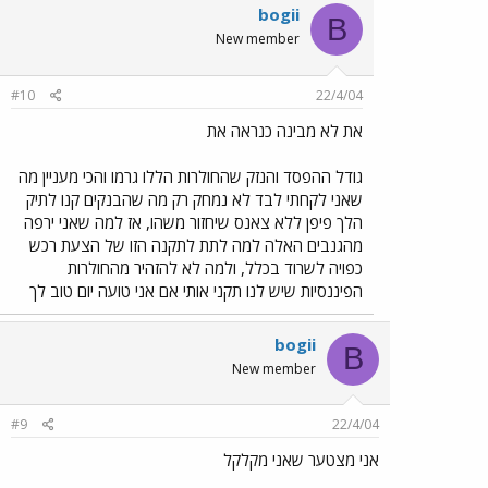
bogii
B
New member
#10
22/4/04
את לא מבינה כנראה את
גודל ההפסד והנזק שהחולרות הללו גרמו והכי מעניין מה
שאני לקחתי לבד לא נמחק רק מה שהבנקים קנו לתיק
הלך פיפן ללא צאנס שיחזור משהו, אז למה שאני ירפה
מהגנבים האלה למה לתת לתקנה הזו של הצעת רכש
כפויה לשרוד בכלל, ולמה לא להזהיר מהחולרות
הפיננסיות שיש לנו תקני אותי אם אני טועה יום טוב לך
bogii
B
New member
#9
22/4/04
אני מצטער שאני מקלקל