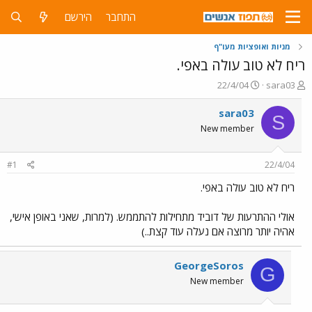
התחבר
הירשם
מניות ואופציות מעו"ף
ריח לא טוב עולה באפי.
פ
פ
22/4/04
sara03
ו
ו
ת
ר
sara03
S
ח
ס
New member
ה
ם
נ
ב
ו
ת
#1
22/4/04
ש
א
א
ר
ריח לא טוב עולה באפי.
י
ך
אולי ההתרעות של דוביד מתחילות להתממש. (למרות, שאני באופן אישי,
אהיה יותר מרוצה אם נעלה עוד קצת..)
GeorgeSoros
G
New member