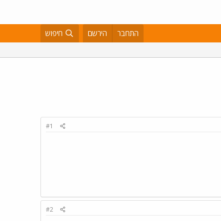
התחבר
הירשם
חיפוש
#1
#2