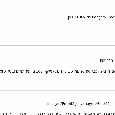
 אני מרגישה כבר ספתא. מזל טוב לרותם , למייקי , לסבים המאושרים (בטח טוו
ום הולדתו של מייקי (מעניין אם ככה באמת יקראו לו בסוף!
). מחכה כבר לראות ת