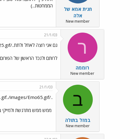
הממחטות...)
חגית אמא של
אלה
New member
21/1/03
ר
גם אני רוצה לאחל ולתת../images/Emo25.gif
לרותם ולנכד הראשון של הפורום. 
רוממה
New member
21/1/03
ב
../images/Emo65.gif../images/Emo65.gifמזל טוב לרותם
ממש ממש מתרגשת ולמייקי ב
במזל בתולה
New member