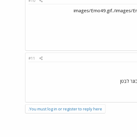
#10
#11
וגר לבטן
You must log in or register to reply here.