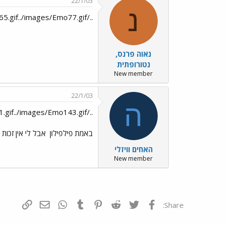
22/1/03
נ
../images/Emo49.gif../images/Emo65.gif../images/Emo145.gif../images/Emo141.gif../images/Emo65.gif../images/Emo77.gif
נאוה פרנס,
נטורופתית
New member
22/1/03
ה
../images/Emo49.gif../images/Emo151.gif../images/Emo143.gif מזל טוב!!
באמת פילפילון
אבל לי אין זכות
האחים וויזלי
New member
פייסבוק
Twitter
Reddit
Pinterest
Tumblr
WhatsApp
דואר אלקטרונ
הוסף קי
Share: