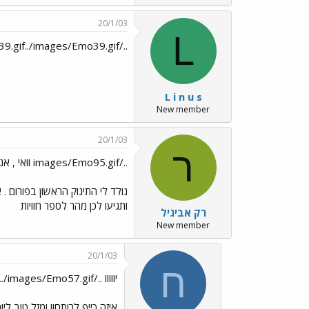
20/1/03
L
../images/Emo39.gif../images/Emo39.gif מזל-טוב גם כאן
L i n u s
New member
20/1/03
ר
../images/Emo95.gif וואי , אני מתרגשת
נולד לי התינוק הראשון בפורום .
ותגיעו לכן מהר לספר חוויות
רק אביגיל
New member
20/1/03
ח
יווווו ../images/Emo65.gif../images/Emo49.gif../images/Emo57.gif
איזה כייף לרותם!! ומזל טוב לי