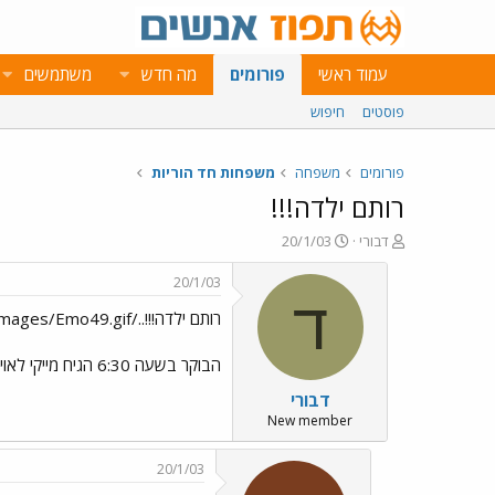
עמוד ראשי
פורומים
מה חדש
משתמשים
פוסטים
חיפוש
פורומים
משפחה
משפחות חד הוריות
רותם ילדה!!!
פ
פ
דבורי
20/1/03
ו
ו
ת
ר
20/1/03
ח
ס
ד
רותם ילדה!!!../images/Emo65.gif../images/Emo39.gif../images/Emo42.gif../images/Emo49.gif
ה
ם
נ
ב
ו
ת
הבוקר בשעה 6:30 הגיח מייקי לאויר העולם, במשקל 4 ק"ג. לאם ולבן שלום.
ש
א
דבורי
א
ר
י
New member
ך
20/1/03