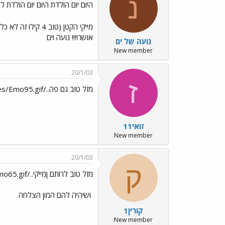
נ
היום יום הולדת היום יום הולדת ל..
מייקי הקטן (טוב 4 קילו זה לא כל כך קטן
אושר!!!! נועה וים
נועה של ים
New member
20/1/03
ז
מזל טוב גם פה../images/Emo65.gif../images/Emo49.gif../images/Emo77.gif../images/Emo95.gif
זואי11
New member
20/1/03
ק
מזל טוב לרותם ןמייקי../images/Emo49.gif../images/Emo65.gif
ושיהיה להם המון הצלחה
קורין1
New member