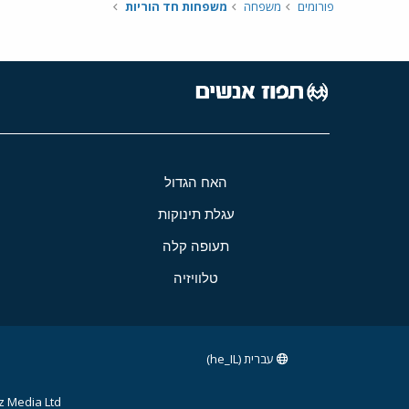
פורומים
משפחה
משפחות חד הוריות
האח הגדול
עגלת תינוקות
תעופה קלה
טלוויזיה
עברית (he_IL)
 Media Ltd.