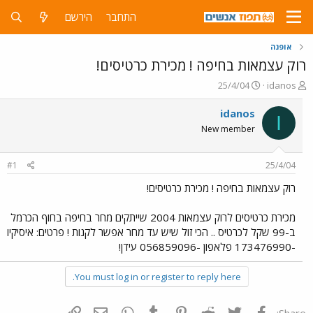
התחבר
הירשם
אופנה
רוק עצמאות בחיפה ! מכירת כרטיסים!
פ
פ
25/4/04
idanos
ו
ו
ת
ר
idanos
I
ח
ס
New member
ה
ם
נ
ב
ו
ת
#1
25/4/04
ש
א
א
ר
רוק עצמאות בחיפה ! מכירת כרטיסים!
י
ך
מכירת כרטיסים לרוק עצמאות 2004 שייתקים מחר בחיפה בחוף הכרמל
ב-99 שקל לכרטיס .. הכי זול שיש עד מחר אפשר לקנות ! פרטים: איסיקיו
-173476990 פלאפון -056859096 עידן!
You must log in or register to reply here.
פייסבוק
Twitter
Reddit
Pinterest
Tumblr
WhatsApp
דואר אלקטרוני
הוסף קישור
Share: