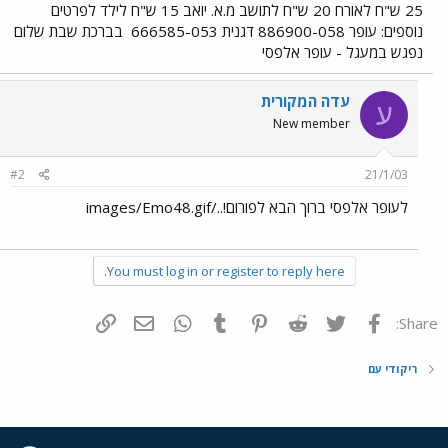
25 ש"ח לאורח 20 ש"ח לתושב מ.א. יואב 15 ש"ח לילד לפרטים
נוספים: עופר 886900-058 דגנית 666585-053
בברכת שבת שלום
נפגש במעגל - עופר אלפסי
עדה המקורית
ע
New member
#2
21/1/03
לעופר אלפסי ברוך הבא לפורום!../images/Emo48.gif
You must log in or register to reply here.
פייסבוק
Twitter
Reddit
Pinterest
Tumblr
WhatsApp
דואר אלקטרוני
הוסף קישור
Share:
ריקודי עם