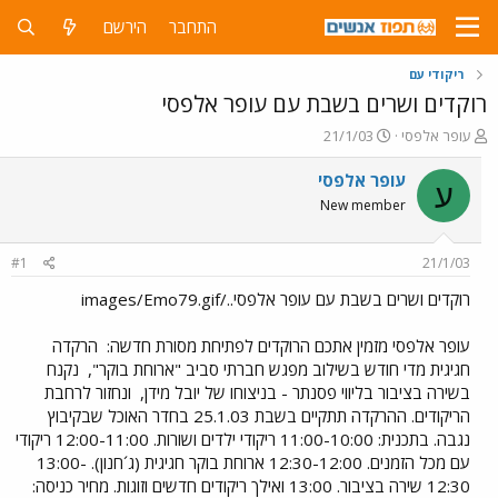
התחבר
הירשם
ריקודי עם
רוקדים ושרים בשבת עם עופר אלפסי
פ
פ
עופר אלפסי
21/1/03
ו
ו
ת
ר
עופר אלפסי
ע
ח
ס
New member
ה
ם
נ
ב
ו
ת
#1
21/1/03
ש
א
א
ר
רוקדים ושרים בשבת עם עופר אלפסי../images/Emo79.gif
י
ך
עופר אלפסי מזמין אתכם הרוקדים לפתיחת מסורת חדשה:
הרקדה
חגיגית מדי חודש בשילוב מפגש חברתי סביב "ארוחת בוקר",
נקנח
בשירה בציבור בליווי פסנתר - בניצוחו של יובל מידן,
ונחזור לרחבת
הריקודים. ההרקדה תתקיים בשבת 25.1.03 בחדר האוכל שבקיבוץ
נגבה. בתכנית: 11:00-10:00 ריקודי ילדים ושורות. 12:00-11:00 ריקודי
עם מכל הזמנים. 12:30-12:00 ארוחת בוקר חגיגית (ג´חנון). 13:00-
12:30 שירה בציבור. 13:00 ואילך ריקודים חדשים וזוגות. מחיר כניסה: