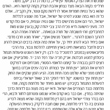
שמכשרת את הצדק האנושי. עין אי"ה, ברכות לג הרב יעקב משה
חרל"פ: נקמה הבאה מצד נצחון אהבת הצדק נקמה קדושה היא... האדם
שהוא בעל נטיות חומריות אסור לו ליהות נוקם ונוטר, ורק הקב"ה... אולם
כל זה הוא במה שנוגע לפרט של ישראל, אבל מה שנוגע לכללות
ישראל, הרי הם אינם מרגישים כלל שום נטיה עצמית, כי אם כולו קודש
לה´. מעיני הישועה ח"א פכ"ח הרב צבי יהודה קוק (בענין עונש מוות
למחבלים): זוהי תשובתה של תורה ונבואתה... "והתורה אמרה הבא
להרגך השכם להרגו"... "תשכל מנשים אמך", "וארור מונע חרבו מדם".
ואם ביחיד הבא להרוג יחיד כך, על אחת כמה וכמה ברבים הבאים להרוג
רבים ולחבל במציאות חיינו בארץ תחייתנו. להלכות צבור, צח הרבי
מליובאוויטש (במכתב לרמטכ"ל בר-לב): רק יראת העונש ופעולות תגמול
ביכולתן למנוע חבלנות. אג"ק חכ"ה עמ´ רפד הרב י.ד. סולובייציק: אם אנו
רוצים להגן בגבורה על קיומנו הלאומי-הסטורי, מוכרחים אנו לפרקים
לפרש את הכתוב "עין תחת עין" כצורתו. הרבה עינים אבדנו במשך
גלותנו מפני שלא שלמנו מכה תחת מכה. הגיע הזמן שנקיים את החוק
"עין תחת עין" כפשוטו. "קול דודי דופק" הרב שאול ישראלי (ביחס
לפעולות התגמול בקיביה): יש מושג מיוחד של מלחמת נקמה, וזוהי
מלחמה כנגד הצוררים את ישראל. ודאי יש בזה מצוה גם לדורות כדרך
שהיתה במדין... אם כבר באו קודם אלא שנסוגו ומטרתם לחזור ולבוא, הרי
הם בגדר צוררי ישראל ויש בהם דין מלחמת נקמה שהיא מצווה לכו"ע.
ונוהגים בה כל דיני מלחמה, ואין שום חובה לדקדק בעשיית הפעולןה
שלא יפגעו בה אלא אלה שהשתתפו, כי זו דרכה של מלחמה שנספה