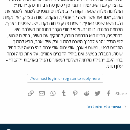
בה צדיק עם רשע. עמוד הימני, סוף סימן טז הרב דוד כהן, "הנזיר":
המלחמה מלווה שנאה, וזקוקה לה.. מלמדים ומזכירים לשנוא, לשנוא את
האויב, "זכור את אשר עשה לך עמלק". הנקמה, יסודה בצדק. "אל נקמות
ה´.. הנשא שופט הארץ". "ישמח צדיק כי חזה נקם... יש.. שופטים בארץ".
מלחמת ההגנה.. זו חובה.. ולפי למודי הקרב התגוננות השלמה היא
בהתקפה, הרי זו היא מלחמת חובה, להתקיף את האויב, במקום שהוא,
לפי הכלל "הבא להרגך השכם להרגו". ורק אויל יאמר, הבא להרגך
התרפס לפניו, ופשוט צוארך, אולי יחוס אולי ירחם. זוהי כניעה של חסיד
שוטה, הגובלת בפשע. ואם ביחיד הדברים אמורים, על אחת כמה וכמה
בחיי העם. "מגילת מלחמה ושלום" המאמרים הנ"ל באדיבות "להבה" -
עלון תורני.
You must log in or register to reply here.
פייסבוק
Twitter
Reddit
Pinterest
Tumblr
WhatsApp
דואר אלקטרוני
הוסף קישור
Share:
האיחוד הלאומי(מולדת)