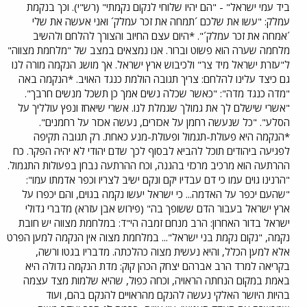
ביד עמי ישראל" - "הם יהיו שלוחי לנקום נקמתי" (רש"י). וכך בנקמת
עמלק: "עשו את שלכם ´תמחה את זכר עמלק´ ואני אעשה את שלי
´אמחה את זכר עמלק´". *היום עצם החיוב והצורך להלחם ולהשיב
מלחמה שערה הוא פשוט וברור. אנו נמצאים במצב של "מלחמת מצווה"
ל"עזרת ישראל מיד צר" ולכיבוש ארץ ישראל. אך מושג הנקמה מורה לנו
גם כיצד עלינו להלחם: צריך תגובה הולמת כנגד האויב. *הנקמה באה
"מדה כנגד מדה": "כאשר שכלה נשים אמך כן תשכל מנשים חרבך".
"אשרי שישלם לך את גמולך שגמלת לנו. אשרי שיאחז ונפץ עולליך על
הסלע". "כל שנעשה רחמן על אכזרים, נעשה אכזר על רחמנים".
*הנקמה היא פעולת-תגמול ופעולת-מנע כאחת. רק תגובה תקיפה
לפגיעה ביהודים תוכל להביא לבסוף לכך שדם יהודי לא יהיה הפקר. כח
ההרתעה הוא מרכיב מרכזי בהגנה, וכח ההרתעה נבחן בפעולות התגמול.
"הרנינו גוים עמו כי דם עבדיו יקם ונקם ישיב לצריו וכפר אדמתו עמו":
"שהעם יכפר על האדמה... כי ישראל יעשו נקמה בגוים, והם יכפרו על
ארץ ישראל בעבור הדם ששופך בה" (פירוש אבן עזרא) מדברי גדולי
ישראל בדור האחרון: הרב מנחם זמבה הי"ד: במלחמת מצווה יש חובת
נקמה, "נקום נקמת בני ישראל"... במלחמת מצוה אין הנקמה למען הפרט
אלא למען הכלל, והיא נעשית מצוה כהלכתה. מדבריו בגטו ורשה,
בקריאה למרד הרב אברהם יצחק הכהן קוק: מדת הנקמה גדולה היא
באמת במקום הנחתה הראויה, וכחה כפול, שהיא שלמות מצד עצמה
בהיות היושר האלקי נעשה להנקם מהראויים להנקם בהם, ועוד