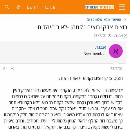
התחבר
הירשם
האיחוד הלאומי(מולדת)
רוצים צדק! רוצים נקמה! -לאור היהדות
פ
פ
אבנר.
23/7/01
ו
ו
ת
ר
אבנר.
א
ח
ס
New member
ה
ם
נ
ב
ו
ת
#1
23/7/01
ש
א
א
ר
רוצים צדק! רוצים נקמה! -לאור היהדות
י
ך
*בעימות בין ישראל לאויביהם, הנקמה היא מעשה חיובי וצודק מאין
כמוהו. "גדולה נקמה" במקומה. הקמים להלחם על ישראל כנלחמים
בקדוש-ברוך-הוא ולכן נקמת ישראל נקמת ה´ היא. "לא תקם ולא תטר
את בני עמך" -ופירשו חז"ל: "אבל נוקם אתה ונוטר לגויים". *הקב"ה
עצמו דואג לנקמת דם עבדיו השפוך, והוא מורה לנו ליטול חלק בנקמה זו.
כך משבח דוד המלך: "האל הנותן נקמות לי" "יעלזו חסידים.. וחרב פיפיות
בידם לעשות נקמה בגויים". וכך בנבואת יחזקאל: "ונתתי נקמתי באדום