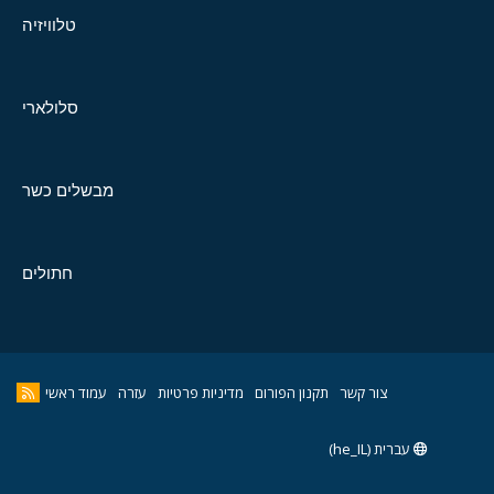
טלוויזיה
סלולארי
מבשלים כשר
חתולים
צור קשר
תקנון הפורום
מדיניות פרטיות
עזרה
עמוד ראשי
עברית (he_IL)