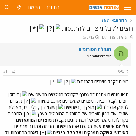
התחבר
הירשם
הדור הבא - 24/7
רוצים לקבל מוצרים להתנסות
פ
פ
הנהלת הפורומים
6/5/12
ו
ו
ת
ר
הנהלת הפורומים
ה
ח
ס
Administrator
ה
ם
נ
ב
ו
ת
#1
6/5/12
ש
א
א
ר
רוצים לקבל מוצרים להתנסות
י
ך
תפוז מזמינה אתכם להצטרף לקהילת הגולשים המשפיעים
רוצים לקבל הביתה מוצרים שמעניינים אתכם במיוחד
מוצרים
לתינוק או לילד
, נשנושים
, כלי בית, מאכלים
שונים ועוד מגוון מוצרים של המותגים המובילים בארץ
החברים
בקהילת המשפיעים של תפוז נהנים מקבלת
מוצרים המותאמים
אליהם אישית
אשר מגיעים אליהם ישירות הביתה וכמו גם מוזמנים
לאירועי השקה מפנקים ואקסקלוסיביים
לאחר ההתנסות כל