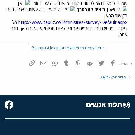
שצריך לעשות הוא לכתוב ביקורת אישית וכנה על המוצר
רוצים להצטרף
כל שעליכם לעשות הוא להירשם
בקישור הבא:
http://www.tapuz.co.il/minisites/survey/Default.aspx
אל
דאגה - פרטיכם יהיו חשופים אך ורק לצוות תפוז ולא יועברו לאף גורם
אחר.
You must log in or register to reply here.
פייסבוק
Twitter
Reddit
Pinterest
Tumblr
WhatsApp
דואר אלקטרוני
הוסף קישור
Share:
הדור הבא - 24/7