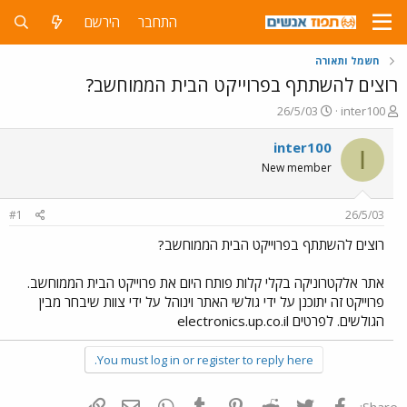
התחבר
הירשם
חשמל ותאורה
רוצים להשתתף בפרוייקט הבית הממוחשב?
פ
פ
26/5/03
inter100
ו
ו
ת
ר
inter100
I
ח
ס
New member
ה
ם
נ
ב
ו
ת
#1
26/5/03
ש
א
א
ר
רוצים להשתתף בפרוייקט הבית הממוחשב?
י
ך
אתר אלקטרוניקה בקלי קלות פותח היום את פרוייקט הבית הממוחשב.
פרוייקט זה יתוכנן על ידי גולשי האתר וינוהל על ידי צוות שיבחר מבין
הגולשים. לפרטים electronics.up.co.il
You must log in or register to reply here.
פייסבוק
Twitter
Reddit
Pinterest
Tumblr
WhatsApp
דואר אלקטרוני
הוסף קישור
Share: