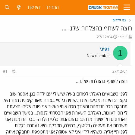
התחבר
הירשם
גני ילדים
רוצה לשתף בהצלחה שלנו ...
פ
פ
1פיגי
27/12/04
ו
ו
ת
ר
1פיגי
1
ח
ס
New member
ה
ם
נ
ב
ו
ת
#1
27/12/04
ש
א
א
ר
רוצה לשתף בהצלחה שלנו ...
י
ך
לפני כשבועיים העלתי לפורום בעיה שיש לי עם ילדה בגן. אספר שוב
בקצרה: הילדה מביעה את רגשותיה כלפיי בצורה מאוד קיצונית מחד היא
מחבקת בכל הזדמנות ומאידך מכה אותי כאשר אני פונה אליה. הצעתם
לי מס' רעיונות, העלתם השערות ואני הבטחתי לנסות... במשך השבועיים
האחרונים חל שיפור מדהים: בהתנהגותי כלפי הילדה- בכל הזדמנות אני
משבחת את מעשיה (בליטוף, במילה, מדבקה והיא נעתרת בקלות
לפניותיי אליה. כשהיא לידי ואני לא עסוקה אני מתכופפת ותחבקת איתה