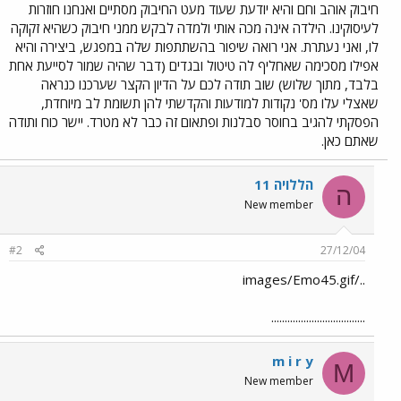
חיבוק אוהב וחם והיא יודעת שעוד מעט החיבוק מסתיים ואנחנו חוזרות
לעיסוקינו. הילדה אינה מכה אותי ולמדה לבקש ממני חיבוק כשהיא זקוקה
לו, ואני נעתרת. אני רואה שיפור בהשתתפות שלה במפגש, ביצירה והיא
אפילו מסכימה שאחליף לה טיטול ובגדים (דבר שהיה שמור לסייעת אחת
בלבד, מתוך שלוש) שוב תודה לכם על הדיון הקצר שערכנו כנראה
שאצלי עלו מס' נקודות למודעות והקדשתי להן תשומת לב מיוחדת,
הפסקתי להגיב בחוסר סבלנות ופתאום זה כבר לא מטרד. יישר כוח ותודה
שאתם כאן.
הללויה 11
ה
New member
#2
27/12/04
../images/Emo45.gif
...................................
m i r y
M
New member