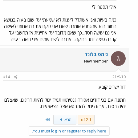
אולי תספרי לי
כמה בעיות ואני אשתדל לענות לא שמעתי על שום בעיה בנושא
המוזר הוא שהגמרא אומרת שאם אני לוקח את בת אחותי לאישה
אני גם עושה חסד...כך שאם מדובר על אחיינית אז תחשבי על
קרבה טיפה יותר רחוקה... אם זה לשם שמים איני רואה בעייה
גימס בלונד
ג
New member
#14
21/9/10
דור ישרים קובע
חתונה עם בני דודים אסורה גנטית!!!! תמיד יכול להיות חריגים, שאצלם
יהיה בסדר, אך זה יכול להתבטא אצל הצאצאים.
Last
1 of 2
הבא
You must log in or register to reply here.