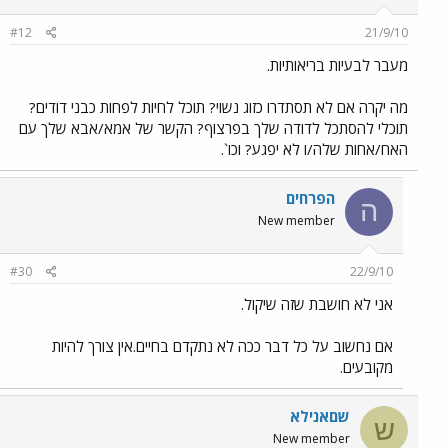
#12
21/9/10
מעבר לבעיות בריאותיות.
מה יקרה אם לא תסתדרו כזוג נשוי? תוכל לחיות לפחות כבני דודים?
תוכלי להסתכל לדודה שלך בפרצוף? הקשר של אמא/אבא שלך עם
האח/אחות שלה/ו לא יפגע? וכו`.
הפרחים
ה
New member
#30
22/9/10
אני לא חושבת שזה שיקול.
אם נחשוב על כל דבר ככה לא נתקדם בחיים.אין צורך להיות
מקובעים.
שםאנילא
ש
New member