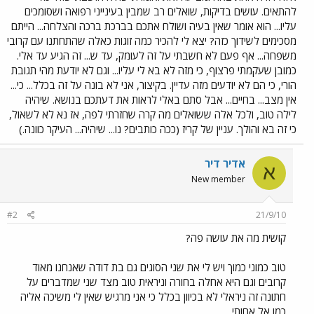
להתאים. עושים בדיקות, שואלים רב שמבין בעינייני רפואה ושסומכים
עליו... הוא אומר שאין בעיה ושולח אתכם בברכת ברכה והצלחה... הייתם
מסכימים לשידוך כזה? יצא לי להכיר כמה זוגות כאלה שהתחתנו עם קרובי
משפחה... אף פעם לא חשבתי על זה לעומק, עד ש... זה הגיע עד אלי.
כמובן שעקמתי פרצוף, כי מזה לא בא לי עליו... וגם לא יודעת מהי תגובת
הורי, כי הם לא יודעים מזה עדיין. בקיצור, אני לא בונה על זה בכלל... כי...
אין מצב... בחיים... אבל סתם באלי לראות את דעתכם בנושא. שיהיה
לילה טוב, ולכל אלה ששואלים מה קרה שחזרתי לפה, אז נא לא לשאול,
כי זה בא והולך. עניין של קריז (ככה כותבים? נו... שיהיה... העיקר כוונה.)
אדיר דיר
א
New member
#2
21/9/10
קושית מה את עושה פה?
טוב כמוני כמוך ויש לי את שני הסוגים גם בת דודה שאנחנו מאוד
קרובים וגם היא אחלה בחורה וניראית טוב מצד שני שמדברים על
חתונה זה ניראלי לא בכיוון בכלל כי אני מרגיש שאין לי משיכה אליה
כמו אל אחותי...