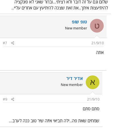
שלום וגם על זה דובר ולא רציתי....וברור שאני לא פונקציה
להיתיעצות איתך...את זאת שצכה להיתיעץ עם אחרים עליי...
טופ שופ
ט
New member
#7
21/9/10
אתה
אדיר דיר
א
New member
#9
21/9/10
סתם סתם
שמחים שאת פה...ילה תביאי איזה שיר טוב ככה לערב....