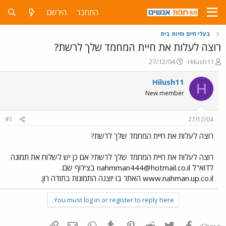
התחבר
הירשם
בעלי חיים וחיות בית
רוצה לעלות את חיית המחמד שלך לרשת?
פ
פ
27/12/04
Hilush11
ו
ו
ת
ר
Hilush11
H
ח
ס
New member
ה
ם
נ
ב
ו
ת
#1
27/12/04
ש
א
א
ר
רוצה לעלות את חיית המחמד שלך לרשת?
י
ך
רוצה לעלות את חיית המחמד שלך לרשת? אם כן יש לשלוח את תמונה
לדוא"ל
nahmman444@hotmail.co.il
בצירוף שם.
www.nahman.up.co.il האתר בו יוצגה התמונות בתודה רון.
You must log in or register to reply here.
פייסבוק
Twitter
Reddit
Pinterest
Tumblr
WhatsApp
דואר אלקטרוני
הוסף קישור
Share: