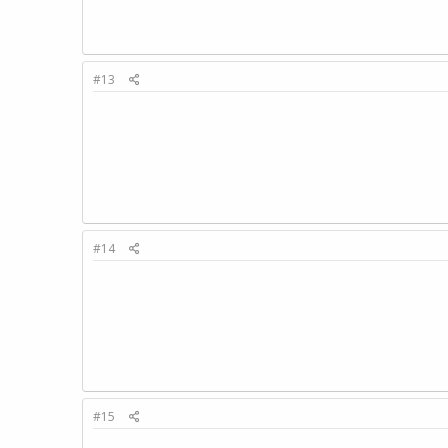
#13
#14
#15