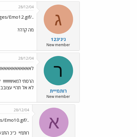
28/12/04
ג
../images/Emo12.gifבקשה?../images/Emo12.gif../images/Emo98.gif
מה קרה?
גיגי123
New member
28/12/04
ר
לאאאאאאאאאאאא
הרסתי למאיו!!!!!!!!!
ל
לא אל תהיי עצו
רותמייית
New member
28/12/04
א
../images/Emo10.gifלא את רוותמיי סתכלי למטה ותראי!!
רותמיי
כ"כ התגעג