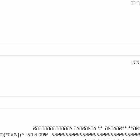
יירה
מזמן
*אה** **אהאהאה
** אהאהאהאה אההההההההההההא
אאאאאאאאאאאאאאאאאאאאאאאאאאאאאאא
איטס א מאיו ^)|&0#*)(#^@)*!@*)(@!&#@)*& |מאוהבבבבבב|