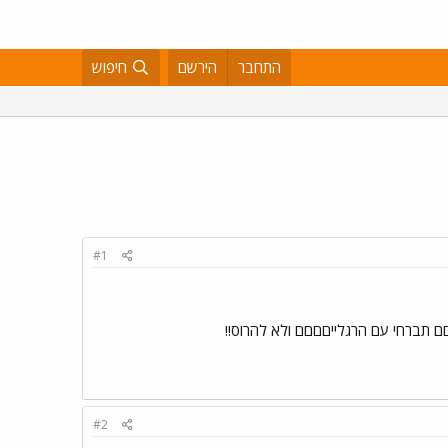
התחבר
הירשם
חיפוש
#1
ם תברחי עם הרגלייםםםם ולא להרוס!!
#2