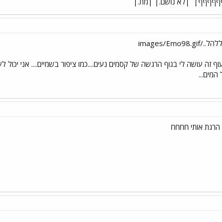
ףףףףףף|
|לא נושם.| |מת.|
images/E
וף זה עושה לי בגוף הרגשה של קסמים נעים....כמו ציפור בשמיים.... אני יכול
מים...
רגת אותי חחחח