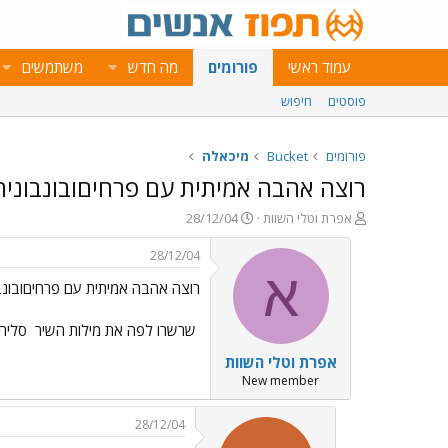
עמוד ראשי
פורומים
מה חדש
משתמשים
פוסטים
חיפוש
פורומים
Bucket
מיכאלה
רוצה אהבה אמיתית עם פרחיםובונבוניר
פ
פ
אפרת וטלי השוות
28/12/04
ו
ו
ת
ר
28/12/04
ח
ס
א
רוצה אהבה אמיתית עם פרחיםובונב
ה
ם
נ
ב
ו
ת
שרשרו לפה את מילות השיר
סליחה
ש
א
אפרת וטלי השוות
א
ר
י
New member
ך
28/12/04