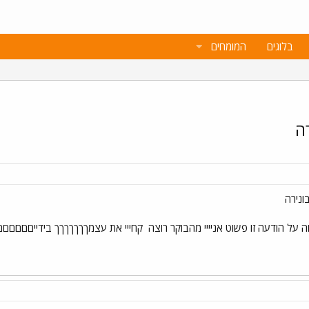
בלוגים
המומחים
ה
ונירה
 על הודעה זו פשוט אניייי מהבוקר רוצה
קחייי את עצמךךךךךךך בידייםםםםםם