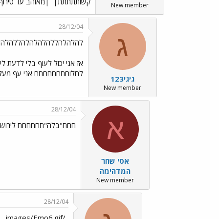
קשותתתתת|
|מאוהב עד טירו
New member
28/12/04
ג
להלהלהללהלהלהלהללהלהללהל../mo98.gif
אז אני יכול לעוף בלי לדעת לע
לחלוםםםםםםםם אני עף מעל ה
גיגי123
New member
28/12/04
א
חחח"בלה"חחחחחח לירוש ה
אסי שחר
המדהימה
New member
28/12/04
../images/Emo6.gif