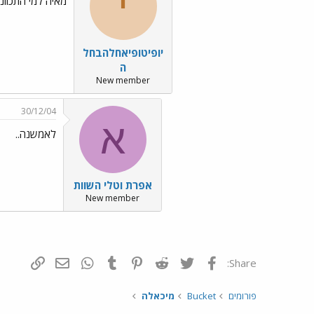
י
מאיה למי התכוונ
יופיטופיאחלהבחל
ה
New member
30/12/04
א
לאמשנה..
אפרת וטלי השוות
New member
פייסבוק
Twitter
Reddit
Pinterest
Tumblr
WhatsApp
דואר אלקטרונ
הוסף קי
Share:
פורומים
Bucket
מיכאלה