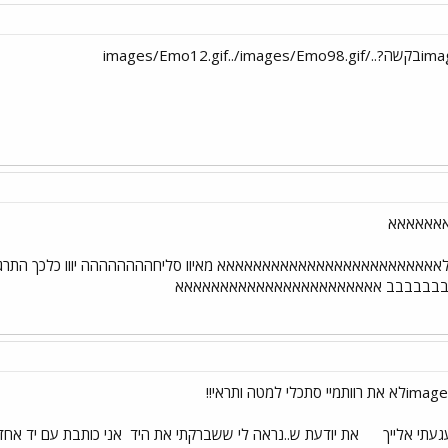
אאאאאא
אאאאאאאאאאאאאאאאאאאאאאאאא מאיוו סליחהההההההה יווו כלכך התרגשתי 
בבבבבבבבב אאאאאאאאאאאאאאאאאאאאאאא
עתי אלייך
את יודעת ש..נראה לי ששברקתי את היד
אני כותבת עם יד אח