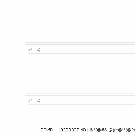
#5
#3
|מאוהב