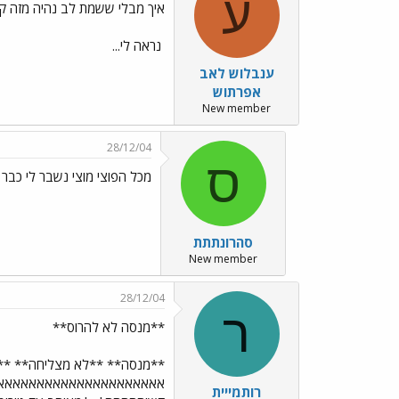
ע
איך מבלי ששמת לב נהיה מזה קר
נראה לי...
ענבלוש לאב
אפרתוש
New member
28/12/04
ס
מכל הפוצי מוצי נשבר לי כבר 
סהרונתתת
New member
28/12/04
ר
**מנסה לא להרוס**
**מנסה** **לא מצליחה** *
אאאאאאאאאאאאאאאאאאאאא
רותמייית