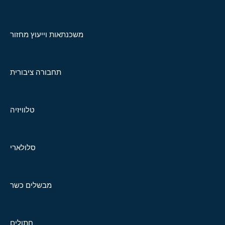
משכנתאות וייעוץ מחזור
תחבורה ציבורית
טלוויזיה
סלולארי
מבשלים כשר
חתולים