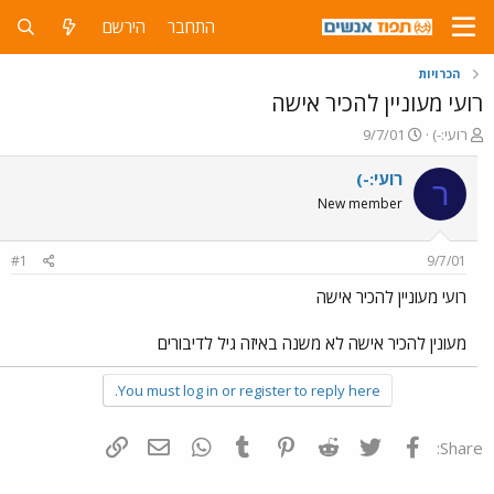
התחבר
הירשם
הכרויות
רועי מעוניין להכיר אישה
פ
פ
רועי:-)
9/7/01
ו
ו
ת
ר
רועי:-)
ר
ח
ס
New member
ה
ם
נ
ב
ו
ת
#1
9/7/01
ש
א
א
ר
רועי מעוניין להכיר אישה
י
ך
מעונין להכיר אישה לא משנה באיזה גיל לדיבורים
You must log in or register to reply here.
פייסבוק
Twitter
Reddit
Pinterest
Tumblr
WhatsApp
דואר אלקטרוני
הוסף קישור
Share: