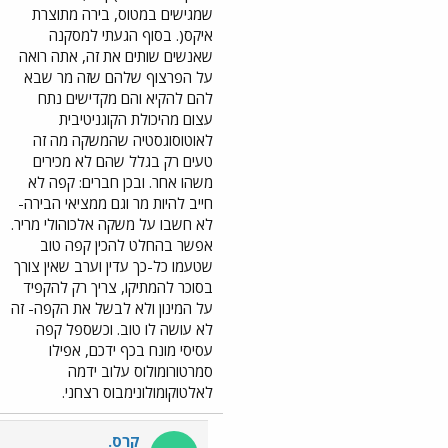
שמגישים במטוס, בירה מתוצרת
איקס(. בסוף הגעתי למסקנה
שאנשים שותים את זה, אתה רואה
על הפרצוף שלהם שזה מר שבא
להם להקיא והם מקדישים נתח
עצום מהיכולת הקוגניטיבית
לאוטוסוגסטיה שהמשקה מה זה
טעים רק בגלל שהם לא מכירים
משהו אחר. ובכן חברים: קפה לא
חייב להיות מר וגם ממציאי הבירה-
לא חשבו על משקה אלכוהולי מריר.
אפשר בהחלט להכין קפה טוב
שטעמו כל-כך עדין וערב שאין צורך
בסוכר להמתיקו, צריך רק להקפיד
על המינון ולא לבשל את הקפה- זה
לא עושה לו טוב. וכשספל קפה
עסיסי מונח בכף ידכם, אפילו
סמרטורומולוס עלוב ידמה
לאלטוקומולונימבוס רצחני.
קרס.