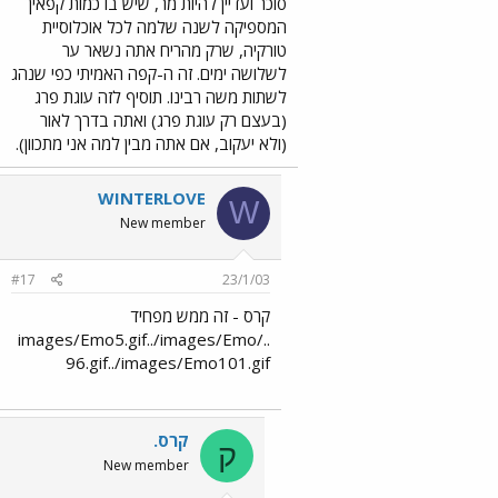
סוכר ועדיין להיות מר, שיש בו כמות קפאין
המספיקה לשנה שלמה לכל אוכלוסיית
טורקיה, שרק מהריח אתה נשאר ער
לשלושה ימים. זה ה-קפה האמיתי כפי שנהג
לשתות משה רבינו. תוסיף לזה עוגת פרג
(בעצם רק עוגת פרג) ואתה בדרך לאור
(ולא יעקוב, אם אתה מבין למה אני מתכוון).
WINTERLOVE
W
New member
#17
23/1/03
קרס - זה ממש מפחיד
../images/Emo5.gif../images/Emo
96.gif../images/Emo101.gif
קרס.
ק
New member