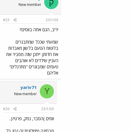
ק
New member
#23
23/1/03
יריב, הגם אתה בווסים?
שמעתי שככל שמתבגרים
בלוטות הטעם בלשון מאבדות
את חדותן. ייתכן שזה מסביר את
העניין שילדים לא אוהבים
טעמים שמבוגרים "מתרגלים"
אליהם
yariv71
Y
New member
#26
23/1/03
ווסים )הסבר, נמק, פרט?(..
מבחינה פיזיולוגית זה נכון. כל