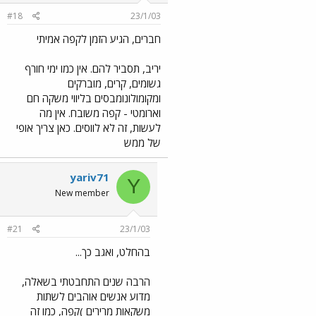
#18
23/1/03
חברים, הגיע הזמן לקפה אמיתי
יריב, תסביר להם. אין כמו ימי חורף
גשומים, קרים, מוברקים
ומקומולונומבסים בליווי משקה חם
וארומטי - קפה משובח. אין מה
לעשות, זה לא לווסים. כאן צריך אופי
של ממש
yariv71
Y
New member
#21
23/1/03
בהחלט, ואגב כך...
הרבה שנים התחבטתי בשאלה,
מדוע אנשים אוהבים לשתות
משקאות מרירים )קפה, כמו זה