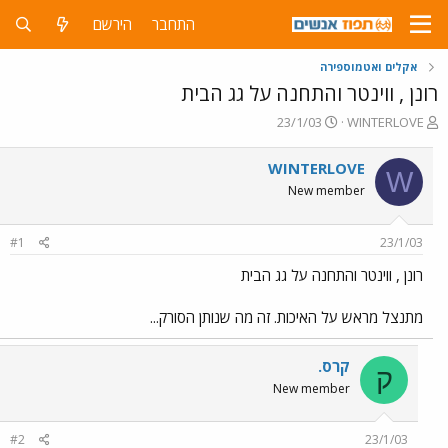
התחבר
הירשם
אקלים ואטמוספירה
רונן , ווינטר והתחנה על גג הבית
פ
פ
23/1/03
WINTERLOVE
ו
ו
ת
ר
WINTERLOVE
W
ח
ס
New member
ה
ם
נ
ב
ו
ת
#1
23/1/03
ש
א
א
ר
רונן , ווינטר והתחנה על גג הבית
י
ך
מתנצל מראש על האיכות. זה מה שנותן הסורק...
קרס.
ק
New member
#2
23/1/03