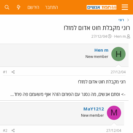
התחבר
הירשם
רוני
רוני מקבלת חוט אדום למזל!
פ
פ
27/12/04
Hen m
ו
ו
ת
ר
Hen m
H
ח
ס
New member
ה
ם
נ
ב
ו
ת
#1
27/12/04
ש
א
א
ר
רוני מקבלת חוט אדום למזל!
י
ך
-> וסתם אנשים, מה נסגר עם הפורום הזה? אוף משעמם פה פחד....
MaY1212
M
New member
#2
27/12/04