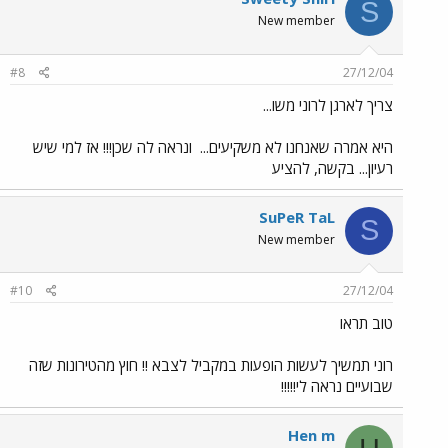
S
New member
#8
27/12/04
צריך לארגן לרוני משו...
היא אמרה שאנחנו לא משקיעים...
ונראה לה שכן!!! אז למי שיש
רעיון... בקשה, להציע
SuPeR TaL
S
New member
#10
27/12/04
טוב תראו
רוני תמשיך לעשות הופעות במקביל לצבא !! חוץ מהטירונות שזה
שבועיים נראה לי!!!!!
Hen m