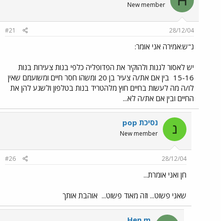
H
New member
#21
28/12/04
נ"ש:אמירה אני אומר:
יש לאסור לגנות ולהוקיר את הפדופליה כלפי בנות צעירות בנות
15-16
בין אם את/ה צעיר בן 20 ומשהו חסר חיים ומשועמם שאין
לו/ה מה לעשות בחיים חוץ מלהטריד בנות בטלפון ולשגע להן את
החיים ובין אם את/ה לא...
נסיכת pop
נ
New member
#26
28/12/04
חן ואני אומרת...
שאני פשוט... וזה מאוד פשוט...
אוהבת אותך
Hen m