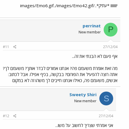
יווווווו *עתיק*../images/Emo6.gif../images/Emo42.gif
perrinat
P
New member
#11
27/12/04
אף פעם לא הבנתי את זה...
מה זאת אומרת משעמם פה? אנחנו אמורים לבדר אותך? משעמם לך?
אתה רוצה להפעיל את הפורום? בבקשה, בכיף אפילו. אבל לכתוב:
אנשים, משעמם פה, כאילו אנחנו חייבים לך משהו זה לא במקום
Sweety Shiri
S
New member
#12
27/12/04
אני אמרתי שצריך לחשוב על משו...