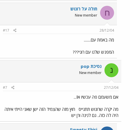
חולה על רונוש
ח
New member
#17
28/12/04
מה באמת עם........
המפגש שלנו עם רוני???
נסיכת pop
נ
New member
#7
27/12/04
אם משעמם פה עכשיו אז...
מה יקרה שרונוש תתגייס
חוץ מזה שהצמיד הזה ישן שאני הייתי איתה
היה לה כזה.. גם לנינה ורן יש
Sweety Shiri