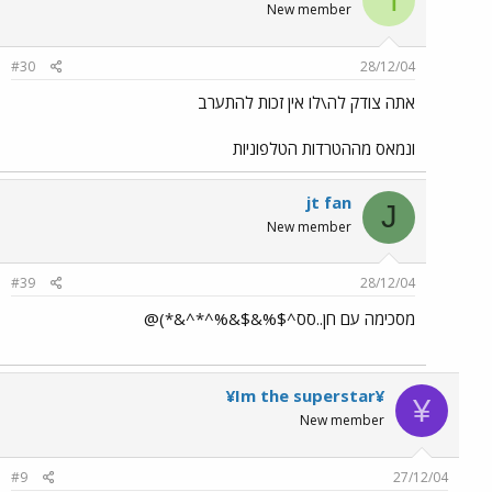
New member
#30
28/12/04
אתה צודק לה\לו אין זכות להתערב
ונמאס מההטרדות הטלפוניות
jt fan
J
New member
#39
28/12/04
מסכימה עם חן..סס^$%&$&%^*^&*)@
¥Im the superstar¥
¥
New member
#9
27/12/04