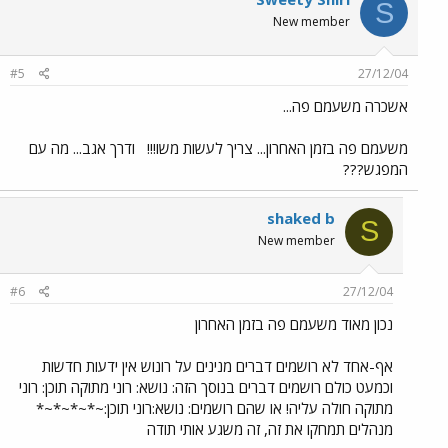
S
New member
#5
27/12/04
אשכרה משעמם פה...
משעמם פה בזמן האחרון... צריך לעשות משו!!!
ודרך אגב... מה עם
המפגש???
shaked b
S
New member
#6
27/12/04
נכון מאוד משעמם פה בזמן האחרון
אף-אחד לא רושמים דברים מנינים על רונוש אין ידעות חדשות
וכמעט כולם רושמים דברים בנוסך הזה: נושא: רוני מתוקה תוכן: רוני
מתוקה חולה עליה! או שהם רושמים: נושא:רוני תוכן:~*~*~*~*
מנהלים תמחקו את זה, זה משגע אותי תודה