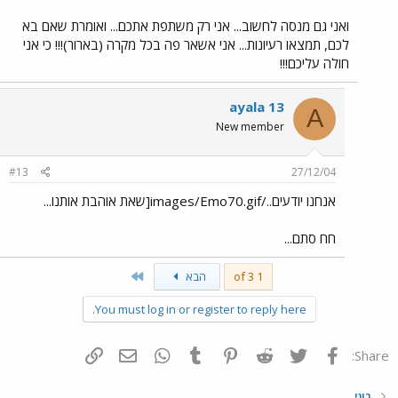
ואני גם מנסה לחשוב... אני רק משתפת אתכם... ואומרת שאם בא
לכם, תמצאו רעיונות... אני אשאר פה בכל מקרה (בארור)!!! כי אני
חולה עליכם!!!
ayala 13
A
New member
#13
27/12/04
אנחנו יודעים../images/Emo70.gif[שאת אוהבת אותנו...
חח סתם...
Last
1 of 3
הבא
You must log in or register to reply here.
פייסבוק
Twitter
Reddit
Pinterest
Tumblr
WhatsApp
דואר אלקטרוני
הוסף קישור
Share:
רוני