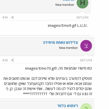
H
New member
#36
28/12/04
../images/Emo9.gif L.U.2
צלילוש האחת והיחידה
צ
New member
#28
28/12/04
כמו מישהי שנמצאת פה../images/Emo70.gif
תפסיקו להתערב בעניינים שלא שייכים לכם
אנשים חושבים את
עצמם אבא/ אמא או אפילו החבר הקבוע(חבל שאין) שחושבים
שהם יכולים להגיד לנו מה לעשות... אותי אישית זה עצבן
כן, כי
זה נוגע גם לי
וגם לחברות שלי
דדדדדדדדדייייייייי
רינתוש בלסר
ר