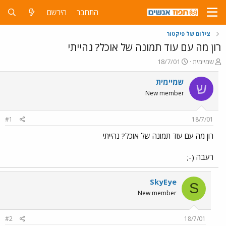
התחבר
הירשם
צילום של פיקטור
רון מה עם עוד תמונה של אוכל? נהייתי
פ
פ
שמיימית
18/7/01
ו
ו
ת
ר
שמיימית
ש
ח
ס
New member
ה
ם
נ
ב
ו
ת
#1
18/7/01
ש
א
א
ר
רון מה עם עוד תמונה של אוכל? נהייתי
י
ך
רעבה (-;
SkyEye
S
New member
#2
18/7/01