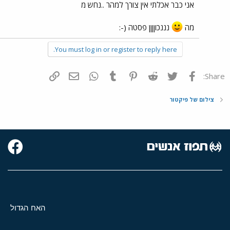
אני כבר אכלתי אין צורך למהר ..נחש מ
מה
נננכוןןןן פסטה (-:
You must log in or register to reply here.
פייסבוק
Twitter
Reddit
Pinterest
Tumblr
WhatsApp
דואר אלקטרוני
הוסף קישור
Share:
צילום של פיקטור
האח הגדול