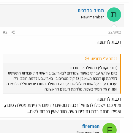
תמיד בדרכים
ת
New member
#2
22/8/02
רכבת לדימונה
נכתב ע"י כדורית:
(רודי מקורלי) המסילה לרמת חובב
ביום שלישי עברתי באיזור שמדרום לבאר שבע וראיתי את עבודות התשתית
להקמת קו רכבת משא בן 13 קילומטרים בין באר שבע לרמת חובב- הקו
יעבור בערך על אותו מסלול שבו עברה המסילה התורכית שנסללה לניצנה
ועוג´ה אל חפיר בשנות מלחמת העולם הראשונה
רכבת לדימונה
ומתי כבר ישכילו להפעיל רכבות נוסעים לדימונה? קיימת מסילה טובה,
ואפילו תחנה רבת נתיבים בעיר. מוזר שאין רכבות לשם...
fireman
F
New member