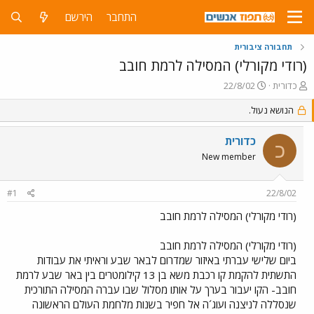
התחבר
הירשם
תחבורה ציבורית
(רודי מקורלי) המסילה לרמת חובב
פ
פ
כדורית
22/8/02
ו
ו
ת
ר
הנושא נעול.
ח
ס
ה
ם
כדורית
כ
נ
ב
New member
ו
ת
ש
א
א
ר
#1
22/8/02
י
ך
(רודי מקורלי) המסילה לרמת חובב
(רודי מקורלי) המסילה לרמת חובב
ביום שלישי עברתי באיזור שמדרום לבאר שבע וראיתי את עבודות
התשתית להקמת קו רכבת משא בן 13 קילומטרים בין באר שבע לרמת
חובב- הקו יעבור בערך על אותו מסלול שבו עברה המסילה התורכית
שנסללה לניצנה ועוג´ה אל חפיר בשנות מלחמת העולם הראשונה