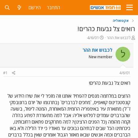
התחבר
הירשם
אקטואליה
רואים צל גבעות כהרים!
פ
פ
לכבוש את ההר
4/6/01
ו
ו
ת
ר
לכבוש את ההר
ל
ח
ס
New member
ה
ם
נ
ב
ו
ת
#1
4/6/01
ש
א
א
ר
רואים צל גבעות כהרים!
י
ך
הרוצים במלחמה מנסים להפחיד אותנו וזה מזכיר לי את שירו הידוע של
קונסטנדינוס קוואפיס, `מחכים לברברים` (בתרגומו של יורם ברונובסקי
ז``ל) מתוארת עיר באימפריה הרומית המאוחרת, המטה ליפול, בשעה
שהברברים עומדים לפלוש אליה: אבל למה מתעוררת לפתע בהלה
וקמה מהומה (כל הפנים הרצינו)? למה מתרוקנים פתאום רחובותינו,
כיכרותינו הכל שבים לבתיהם נבוכים עד מאוד? כי ירד הלילה ולא באו
הברברים וכמה אנשים שבאו מאזור הגבול אומרים שאין בכלל ברברים