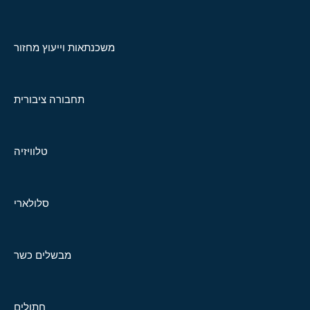
משכנתאות וייעוץ מחזור
תחבורה ציבורית
טלוויזיה
סלולארי
מבשלים כשר
חתולים