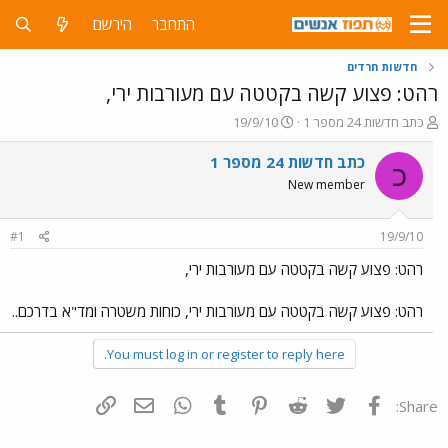
התחבר
הירשם
חדשות חרדים
רהט: פצוע קשה בקטטה עם מעורבות ירי,
פ
פ
כתב חדשות 24 מספר 1
19/9/10
ו
ו
ת
ר
כתב חדשות 24 מספר 1
כ
ח
ס
New member
ה
ם
נ
ב
ו
ת
#1
19/9/10
ש
א
א
ר
רהט: פצוע קשה בקטטה עם מעורבות ירי,
י
ך
רהט: פצוע קשה בקטטה עם מעורבות ירי, כוחות משטרה ומד"א בדרכם..
You must log in or register to reply here.
פייסבוק
Twitter
Reddit
Pinterest
Tumblr
WhatsApp
דואר אלקטרוני
הוסף קישור
Share: