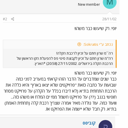
M
New member
#2
28/11/02
יופי. רק שיעשו כבר משהו!
נכתב ע"י Sokratis:
רה´´מ שרון חתם על זכיון לרכבת הקלה!
רה"מ שרון חתם על זכיון לקבוצת סיטי פס להפעלת הקו הראשון של
הרכבת הקלה בירושלים. 27/11/2002 (20:58) *הארץ.
יופי. רק שיעשו כבר משהו!
כבר שנים שמדברים על הדבר הזה! קראתי במעריב לפני כמה
שבועות על כתבה כזאת "פרוייקטים שלא יצאו בארץ" והיא כללה את
הרכבת התחתית בת"א (לא דיברו בכלל על הקלה) על פרוייקט מסחר
חופשי בנגב (??) על פרוייקט חשמל ממי ים המלח או משהו כזה...
ווועוד כמה. עוד גולדה מאיר אמרה שצריך רכבת קלה (תחתית האמת)
בת"א. רק חבל שלא יישמה את הפרויקט אז.
קובי00
ק