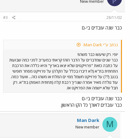
New member
#3
28/11/02
כבר שנה עובדים בי-ם
נכתב ע"י Man Dark:
יופי. רק שיעשו כבר משהו!
כבר שנים שמדברים על הדבר הזה! קראתי במעריב לפני כמה שבועות
על כתבה כזאת "פרוייקטים שלא יצאו בארץ" והיא כללה את הרכבת
התחתית בת"א (לא דיברו בכלל על הקלה) על פרוייקט מסחר חופשי
בנגב (??) על פרוייקט חשמל ממי ים המלח או משהו כזה... ווועוד כמה.
עוד גולדה מאיר אמרה שצריך רכבת קלה (תחתית האמת) בת"א. רק
חבל שלא יישמה את הפרויקט אז.
כבר שנה עובדים בי-ם
כבר עובדים לאורך כל הקו הראשון.
Man Dark
M
New member