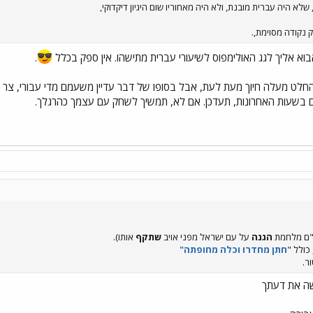
א היה עברית מובנת, ולא היה מאחוריו שום היגיון דיקדוקי,
 נקודה מסוימת,.
וא אליך לגג האולימפוס לשיעורי עברית מתישהו. אין ספק בכלל
.
לט מעלה חיוך מעת לעת, אבל בסופו של דבר עדיין משעמם מדי עבורי, צר לי
בשעות האחרונות, תעדכן. אם לא, תמשיך לשחק עם עצמך כהרגלך.
"ם מלחמת
הגנה
על עם ישראל מפני אויב
שתקף
אותו).
 כולל "
חתן מחדרו וכלה מחופתה"
ר.
שה את דעתך