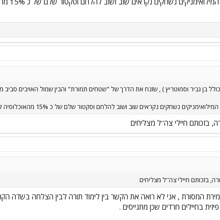
מצד שני ל
כולל בן גביר וסמוטריץ ) , שזנח את הדרך של "שטחים תמורת" והבין שמול האויבים סביב מ
ים שוב ושוב להלחם וסקטור שלם של כ 15% מהאוכלוסיה לא מוכן לשאת בנטל ולהתגייס לצבא ( הכוונה לחרדים לא לערבים ).
, בזכותם חיילי צה''ל מצליחים
ה, בזכותם חיילי צה''ל מצליחים
מירת המסורת , אני לא רואה את הקשר בין לימוד תורה לבין הצלחה בשדה ה
זית בחיילים חרדים שכן מתגייסים .