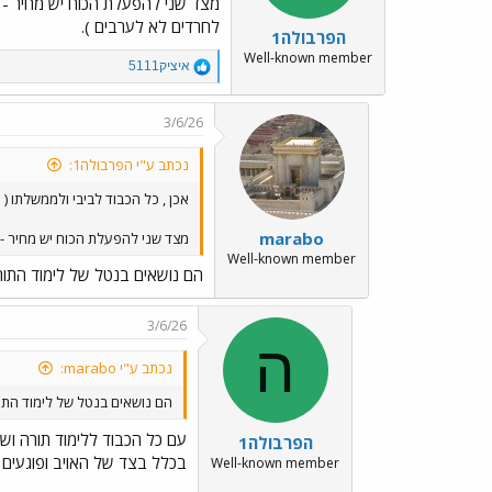
לחרדים לא לערבים ).
הפרבולה1
Well-known member
R
איציק5111
e
a
c
3/6/26
t
i
נכתב ע"י הפרבולה1:
o
n
אכן , כל הכבוד לביבי ולממשלתו ( 
s
:
marabo
מצד שני להפעלת הכוח יש מחיר - המילואימניקים נשחקים נקרא
Well-known member
הם נושאים בנטל של לימוד התורה
3/6/26
ה
נכתב ע"י marabo:
הם נושאים בנטל של לימוד התור
עם כל הכבוד ללימוד תורה וש
הפרבולה1
בכלל בצד של האויב ופוגעים פי
Well-known member