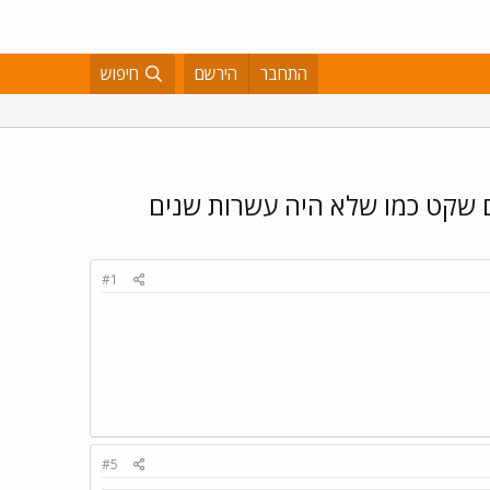
התחבר
הירשם
חיפוש
#1
#5