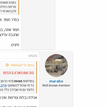
כתבת משפט, של
מריחה רגילה
ולכן הארתי רק
בסדר חמוד. אב
חמוד אתה, בהח
שהגבת עליהם 
מיצינו.
4/6/26
נכתב ע"י Henry0:
בור ועם הארץ ביהדות
marabo
במלחמת
מצווה
(לפי הרמב
כל מי שיכול להשתתף
חייב
,
Well-known member
כלומר גם מי שבדרך כלל פטו
אכילת נבלות וטריפות שיב