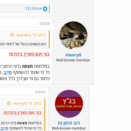
R
איציק5111
e
a
c
3/6/26
t
i
נכתב ע"י marabo:
o
n
הם נושאים בנטל של לימוד התור
s
:
בור ועם הארץ ביהדות
Henry0
Well-known member
במלחמת
מצווה
(לפי הרמב"
כל מי שיכול להשתתף
חייב
, כ
כלומר גם מי שבדרך כלל פטור
3/6/26
נכתב ע"י Henry0:
בור ועם הארץ ביהדות
רוב הזמן נח
במלחמת
מצווה
(לפי הרמב
כל מי שיכול להשתתף
חייב
,
Well-known member