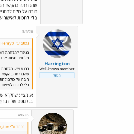
שהגדרתה בהקשר הנידו
חובה על כולם להתגיי
בלי לחכות
לאישור על
3/6/26
נכתב ע"י Henry0:
בניגוד למלחמת רשו
מלחמת מצווה אינה ד
Harrington
ברגע שיש מלחמת מ
Well-known member
שהגדרתה בהקשר הני
מנהל
חובה על כולם להתג
בלי לחכות לאישור ע
א. מציע שתקרא שו
ב. לגופם של דבריך,
4/6/26
נכתב ע"י Harrington: