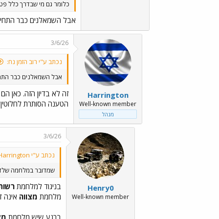
כלומר גם מי שבדרך כלל פטו
אבל השמאלנים כבר התחילו
3/6/26
נכתב ע"י רוב הזמן נח:
אבל השמאלנים כבר התחי
זה לא בדיון הזה. כאן ה
Harrington
הטענה הסותרת לחלוטין בנס
Well-known member
מנהל
3/6/26
נכתב ע"י Harrington:
שמדובר במלחמה שלדע
בניגוד למלחמת
רשות
Henry0
מלחמת
מצווה
אינה ד
Well-known member
ברגע שיש מלחמת
מצ