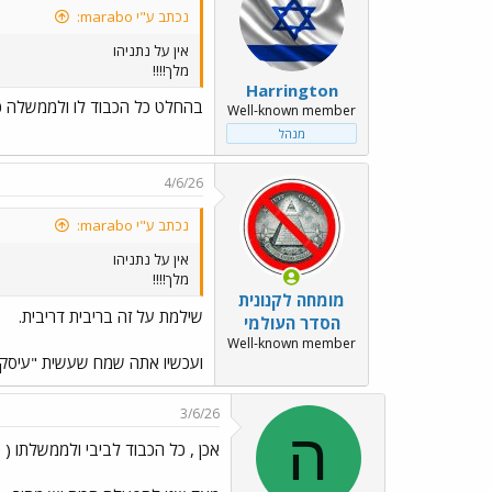
נכתב ע"י marabo:
אין על נתניהו
מלך!!!!
Harrington
בהחלט כל הכבוד לו ולממשלה כו
Well-known member
מנהל
4/6/26
נכתב ע"י marabo:
אין על נתניהו
מלך!!!!
מומחה לקנונית
שילמת על זה בריבית דריבית.
הסדר העולמי
Well-known member
ועכשיו אתה שמח שעשית "עיסקה 
3/6/26
ה
אכן , כל הכבוד לביבי ולממשלתו ( 