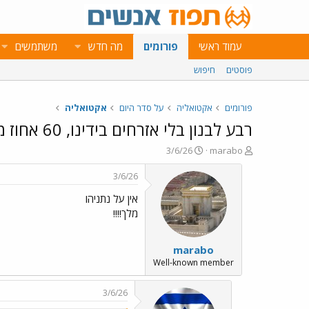
עמוד ראשי
פורומים
מה חדש
משתמשים
פוסטים
חיפוש
פורומים
אקטואליה
על סדר היום
אקטואליה
רבע לבנון בלי אזרחים בידינו, 60 אחוז מהרצועה וחמאס ללא יכולת תקיפה בידינו, הדרום שקט כמו שלא היה עשרות שנים
פ
פ
3/6/26
marabo
ו
ו
ת
ר
3/6/26
ח
ס
אין על נתניהו
ה
ם
נ
ב
מלך!!!!
ו
ת
ש
א
marabo
א
ר
י
Well-known member
ך
3/6/26