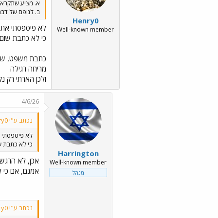
א. מציע שתקרא 
ב. לגופם של דבר
Henry0
לא פיספסתי את 
Well-known member
כי לא כתבת שום 
כתבת משפט, שלא 
מריחה רגילה
ולכן הארתי רק נק
4/6/26
נכתב ע"י Henry0:
לא פיספסתי 
כי לא כתבת ש
Harrington
אכן, לא הרגשת
Well-known member
אמנם, אם כי 
מנהל
נכתב ע"י Henry0: