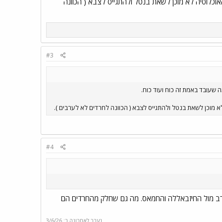
הפעלת הכוח יש מחיר - המילואימניקים נשחקים נקראים שוב ושוב להלחם וסקטור שלם של כ 15% מהאוכלוסיה לא מוכן לשאת בנטל ולהתגייס לצבא ( הכוונה
#3
ה שעובד באמת זה כוח ועוד כוח.
#4
קרב מול החיזבאללה והחמאס. מה גם שחלק מהחרדים הם
נערך לאחרונה ב:
3/6/26