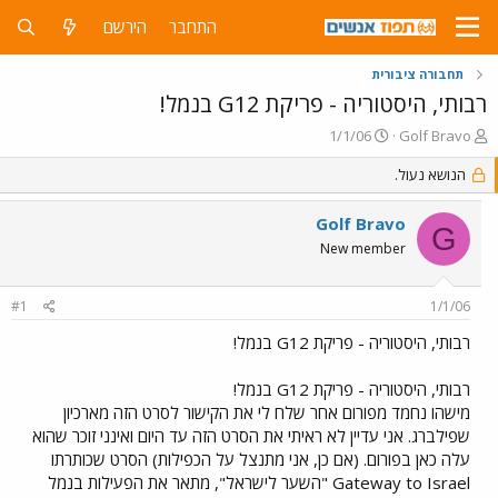
התחבר
הירשם
תחבורה ציבורית
רבותי, היסטוריה - פריקת G12 בנמל!
פ
פ
1/1/06
Golf Bravo
ו
ו
ת
הנושא נעול.
ר
ח
ס
ה
ם
Golf Bravo
G
נ
ב
New member
ו
ת
ש
א
א
ר
#1
1/1/06
י
ך
רבותי, היסטוריה - פריקת G12 בנמל!
רבותי, היסטוריה - פריקת G12 בנמל!
מישהו נחמד מפורום אחר שלח לי את הקישור לסרט הזה מארכיון
שפילברג. אני עדיין לא ראיתי את הסרט הזה עד היום ואינני זוכר שהוא
עלה כאן בפורום. (אם כן, אני מתנצל על הכפילות) הסרט שכותרתו
Gateway to Israel "השער לישראל", מתאר את הפעילות בנמל