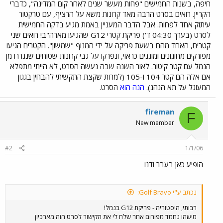
חיפה, בשנות החמישים "פחות מעשר שנים לאחר קום המדינה", כדברי
הקריין. רואים בסרט הרבה מאד קרונות משא על הרציף, עם טרקטור
עיתוק אחד לפחות. אבל הדבר המעניין באמת מגיע בדקה החמישית
לסרט (בערך 04:30 ד') פריקת קטרי G12 שהגיעו מארה"ב! רואים שני
קטרים, האחד מהם בשעת פריקה על ידי המנוף "שמשון". הקטרים הגיעו
מפורקים מחוגונים ומוגנים כראוי, ונפרקו על גבי קרונות שטוחים שנגררו מן
הנמל עם קטר קיטור. לאור השנה שבה נעשה הסרט, לא הייתי מתפלא
אם אלה הם קטר 104 ו-105 (למרות שקצת התקשיתי להבחין בגגון
המעוגל על תא הנהג).
הנה הוא
הסרט.
fireman
F
New member
#2
1/1/06
הופיע כאן בעבר ודנו
נכתב ע"י Golf Bravo:
רבותי, היסטוריה - פריקת G12 בנמל!
מישהו נחמד מפורום אחר שלח לי את הקישור לסרט הזה מארכיון