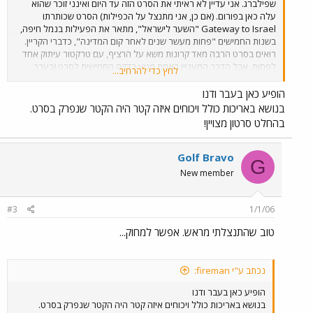
שפילברג. אני עדיין לא ראיתי את הסרט הזה עד היום ואינני זוכר שהוא
עלה כאן בפורום. (אם כן, אני מתנצל על הכפילות) הסרט שכותרתו
Gateway to Israel "השער לישראל", מתאר את הפעילות בנמל חיפה,
בשנות החמישים "פחות מעשר שנים לאחר קום המדינה", כדברי הקריין.
רואים בסרט הרבה מאד קרונות משא על הרציף, עם טרקטור עיתוק אחד
לפחות. אבל הדבר המעניין באמת מגיע בדקה החמישית לסרט (בערך
לחץ כדי להרחיב...
04:30 ד') פריקת קטרי G12 שהגיעו מארה"ב! רואים שני קטרים, האחד
מהם בשעת פריקה על ידי המנוף "שמשון". הקטרים הגיעו מפורקים
הופיע כאן בעבר ודנו
מחוגונים ומוגנים כראוי, ונפרקו על גבי קרונות שטוחים שנגררו מן הנמל עם
בנושא באריכות כולל ויכוחים איזה קטר היה הקטר שנפרק בסרט.
קטר קיטור. לאור השנה שבה נעשה הסרט, לא הייתי מתפלא אם אלה הם
בהחלט סרטון מצויין!
קטר 104 ו-105 (למרות שקצת התקשיתי להבחין בגגון המעוגל על תא
הנהג).
הנה הוא
הסרט.
Golf Bravo
G
New member
#3
1/1/06
טוב שהתנצלתי מראש. אפשר למחוק...
נכתב ע"י fireman:
הופיע כאן בעבר ודנו
בנושא באריכות כולל ויכוחים איזה קטר היה הקטר שנפרק בסרט.