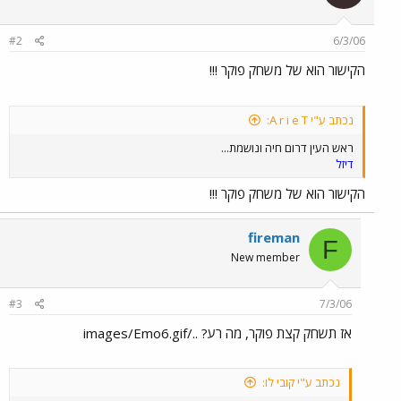
#2
6/3/06
הקישור הוא של משחק פוקר !!!
נכתב ע"י A r i e T:
ראש העין דרום חיה ונושמת...
דיזל
הקישור הוא של משחק פוקר !!!
fireman
F
New member
#3
7/3/06
אז תשחק קצת פוקר, מה רע? ../images/Emo6.gif
נכתב ע"י קובי לו: