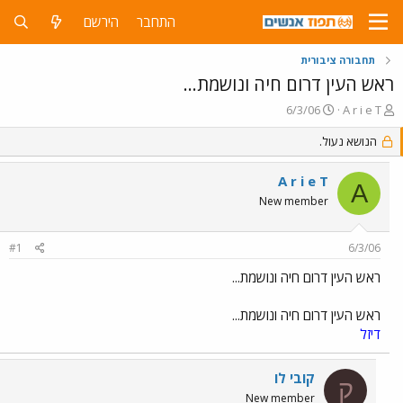
התחבר
הירשם
תחבורה ציבורית
ראש העין דרום חיה ונושמת...
פ
פ
6/3/06
A r i e T
ו
ו
ת
הנושא נעול.
ר
ח
ס
ה
ם
A r i e T
A
נ
ב
New member
ו
ת
ש
א
א
ר
#1
6/3/06
י
ך
ראש העין דרום חיה ונושמת...
ראש העין דרום חיה ונושמת...
דיזל
קובי לו
ק
New member