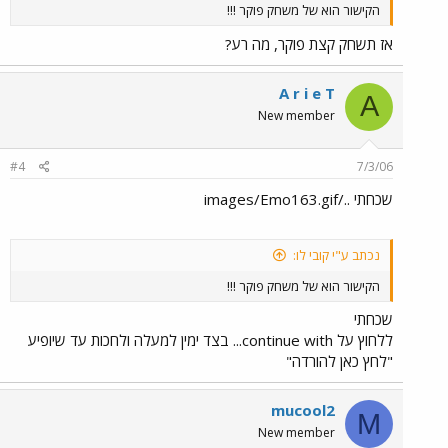
הקישור הוא של משחק פוקר !!!
אז תשחק קצת פוקר, מה רע?
A r i e T
A
New member
#4
7/3/06
שכחתי ../images/Emo163.gif
נכתב ע"י קובי לו:
הקישור הוא של משחק פוקר !!!
שכחתי
ללחוץ על continue with... בצד ימין למעלה ולחכות עד שיופיע
"לחץ כאן להורדה"
mucool2
M
New member