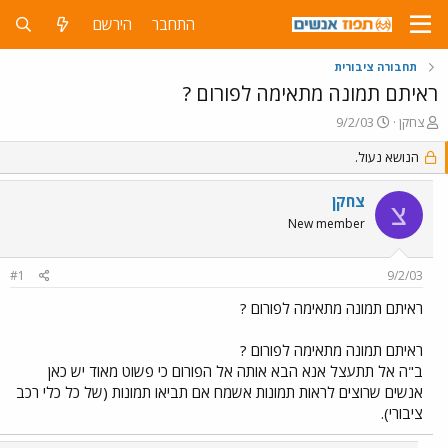
התחבר
הירשם
תחבורה ציבורית
ראיתם תמונה מתאימה לפורום ?
פ
פ
צחקן
9/2/03
ו
ו
ת
ר
הנושא נעול.
ח
ס
ה
ם
צחקן
צ
נ
ב
New member
ו
ת
ש
א
א
ר
#1
9/2/03
י
ך
ראיתם תמונה מתאימה לפורום ?
ראיתם תמונה מתאימה לפורום ?
ב"ה אל תתעצל אנא הבא אותה אל הפורום כי פשוט מאוד יש כאן
אנשים שרוצים לראות תמונות אשמח אם תביאו תמונות (של כל כלי רכב
ציבורי).