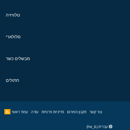
טלוויזיה
סלולארי
מבשלים כשר
חתולים
צור קשר
תקנון הפורום
מדיניות פרטיות
עזרה
עמוד ראשי
עברית (he_IL)