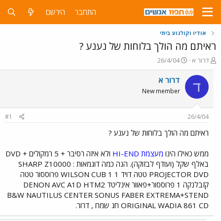
התחבר
הירשם
אודיו וקולנוע ביתי
ראיתם מה הולך בלוחות של נענע ?
פ
פ
דרור א
26/4/04
ו
ו
ת
ר
דרור א
ד
ח
ס
New member
ה
ם
נ
ב
ו
ת
#1
26/4/04
ש
א
א
ר
ראיתם מה הולך בלוחות של נענע ?
י
ך
ממש כאילו הינו
מעצמת HI-END
ולא איזה רסיבר + 5 רמקולים + DVD
באלף שקל (ועודף לבזוקה). הנה כמה דוגמאות : SHARP Z10000
PROJECTOR DVD טטה דויד 1 WILSON CUB 1 פרוססור טטה
קזבלנקה 1 פרוססור+פאוור אינליטד DENON AVC A1D HTM2
B&W NAUTILUS CENTER SONUS FABER EXTREMA+STEND
ORIGINAL WADIA 861 CD חג שמח , דרור.