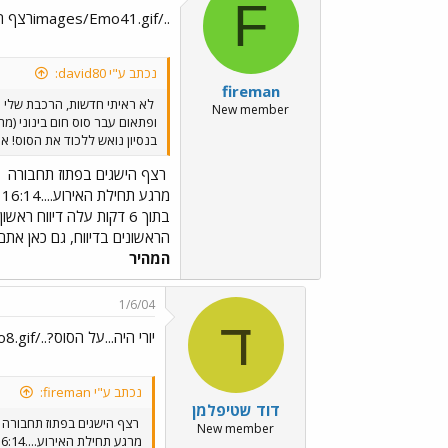
F
../images/Emo41.gifרצף הישגים בפתוז תחבורה../images/Emo41.gif
נכתב ע"י david80:
fireman
לא ראיתי חדשות, הרכבת שלי 
New member
ופתאום עבר סוס חום בינוני (
בנסיון נואש ללכוד את הסוס! א
רצף הישגים בפתוז תחבורה
מ
הראשונים בדיווח, גם כאן את
המהיר
1/6/04
ד
יורי היה...על הסוס?../images/Emo8.gif
נכתב ע"י fireman:
דוד שטיפלמן
רצף הישגים בפתוז תחבורה
New member