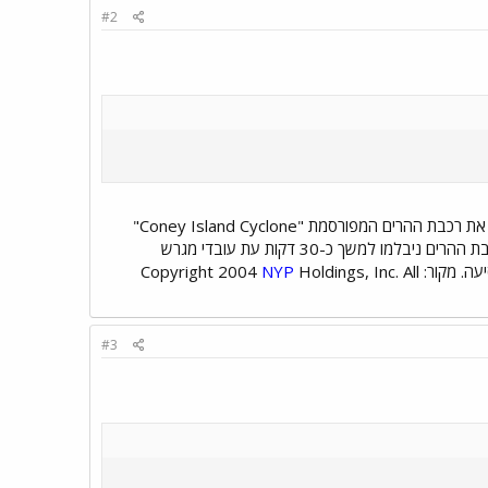
#2
בעוד שאת רכבת ישראל עצר היום סוס שחדר למתחם המסילות לייד תחנת השלום בתל אביב (חדשות ערוץ 2) את רכבת ההרים המפורסמת "Coney Island Cyclone"
עצרה פיאה של אישה אשר התעופפה ברוח והסתבכה בגלגלי רכבת ההרים עת זו הייתה בשיא עליה. קרונות רכבת ההרים ניבלמו למשך כ-30 דקות עת עובדי מגרש
Copyright 
Holdings, Inc. All
NYP
#3