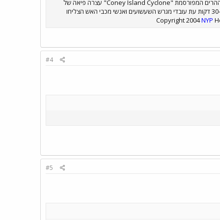
בעוד שאת רכבת ישראל עצר היום סוס שחדר למתחם המסילות לייד תחנת השלום בתל אביב (חדשות ערוץ 2) את רכבת ההרים המפורסמת "Coney Island Cyclone" עצרה פיאה של
אישה אשר התעופפה ברוח והסתבכה בגלגלי רכבת ההרים עת זו הייתה בשיא עליה. קרונות רכבת ההרים ניבלמו למשך כ-30 דקות עת עובדי מגרש השעשועים ואנשי מכבי האש הצליחו
NYP
Ho
#4
#5