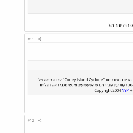
 היה יותר מזל
#11
בעוד שאת רכבת ישראל עצר היום סוס שחדר למתחם המסילות לייד תחנת השלום בתל אביב (חדשות ערוץ 2) את רכבת ההרים המפורסמת "Coney Island Cyclone" עצרה פיאה של
אישה אשר התעופפה ברוח והסתבכה בגלגלי רכבת ההרים עת זו הייתה בשיא עליה. קרונות רכבת ההרים ניבלמו למשך כ-30 דקות עת עובדי מגרש השעשועים ואנשי מכבי האש הצליחו
NYP
Ho
#12