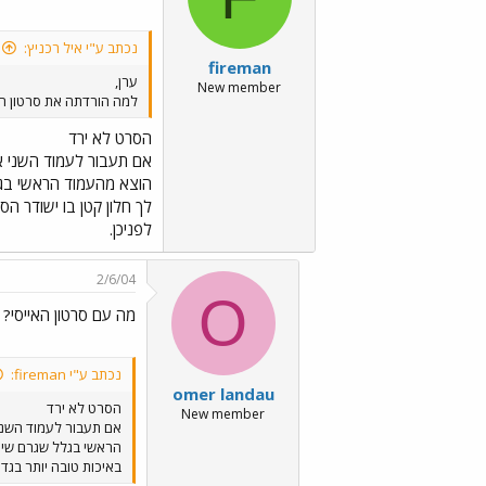
נכתב ע"י איל רכניץ:
fireman
ערן,
New member
למה הורדתה את סרטון הפ
הסרט לא ירד
אם תעבור לעמוד השני א
הוצא מהעמוד הראשי בגל
לך חלון קטן בו ישודר הסר
לפניכן.
2/6/04
O
מה עם סרטון האייסי?
נכתב ע"י fireman:
omer landau
הסרט לא ירד
New member
אם תעבור לעמוד השני
הראשי בגלל שגרם שיות
באיכות טובה יותר בגדו