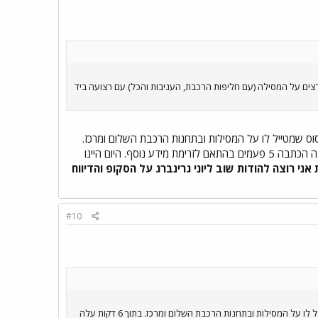
צים על המסילה (עם חליפות הרכבת, העניבות והכל) עם רצועה ביד
 במקום על סוס שמטייל לו על המסילות ובתחנות הרכבת השלום ומרכז.
בתוך 6 דקות עלה דיווח ראשון לפתוז....הדיווח הראשון שעלה לאויר בארץ. מרגע העלאת הדיווח הראשון עודכנה הכתבה 5 פעמים בהתאם לזרימת מידע נוסף. היום היינו
ני רוצה להודות שוב ליוני גרינברג על הסקופ והדיווח
#10
מרגע תחילת האירוע....16:14 דקות התקבלה אצלי שיחת טלפון ממנהל האתר יוני גרינברג שהיה במקום על סוס שמטייל לו על המסילות ובתחנות הרכבת השלום ומרכז. בתוך 6 דקות עלה