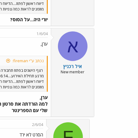
מוזמנים לראות כמה צפיות 
יורי היה...על הסוס?
1/6/04
א
ערן,
נכתב ע"י fireman:
איל רכניץ
רצף הישגים בפתוז תחבורה
New member
מוזמנים לראות כמה צפיות 
ערן,
למה הורדתה את סרטון ה
שלי עם הספרינטר
2/6/04
F
הסרט לא ירד