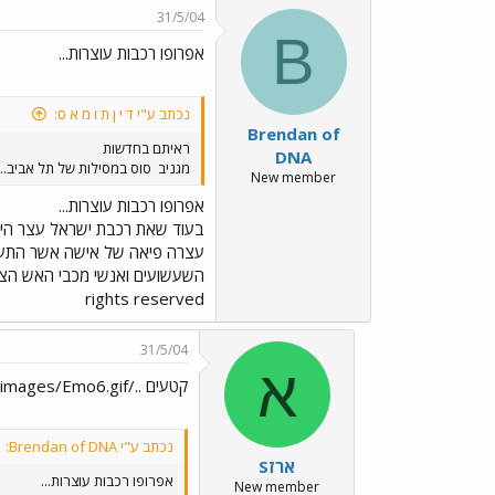
31/5/04
B
אפרופו רכבות עוצרות...
נכתב ע"י ד י ן ת ו מ א ס:
Brendan of
ראיתם בחדשות
DNA
מגניב
סוס במסילות של תל אביב...
New member
אפרופו רכבות עוצרות...
השעשועים ואנשי מכבי האש הצליחו 
rights reserved
31/5/04
א
קטעים ../images/Emo6.gif
נכתב ע"י Brendan of DNA:
ארזS
אפרופו רכבות עוצרות...
New member