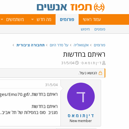
עמוד ראשי
פורומים
מה חדש
משתמשים
פוסטים
חיפוש
פורומים
אקטואליה
על סדר היום
תחבורה ציבורית
ראיתם בחדשות
פ
פ
ד י ן ת ו מ א ס
31/5/04
ו
ו
ת
הנושא נעול.
ר
ח
ס
ה
ם
31/5/04
נ
ב
ד
ו
ת
ראיתם בחדשות../images/Emo35.gif../images/Emo70.gif
ש
א
א
ר
ראיתם בחדשות
י
מגניב
סוס במסילות של תל אביב...
ך
ד י ן ת ו מ א ס
New member