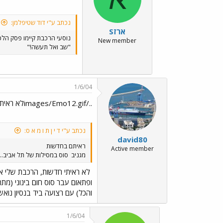
נכתב ע"י דוד שטיפלמן:
ארזS
נוסעי הרכבת קיימו פסק הלכ
New member
"שב ואל תעשה!"
1/6/04
../images/Emo12.gifלא ראיתי חדשות, הרכבת שלי אחרה!
נכתב ע"י ד י ן ת ו מ א ס:
david80
ראיתם בחדשות
Active member
מגניב
סוס במסילות של תל אביב...
לא ראיתי חדשות, הרכבת שלי א
ופתאום עבר סוס חום בינוני (מ
והכל) עם רצועה ביד בנסיון נוא
1/6/04