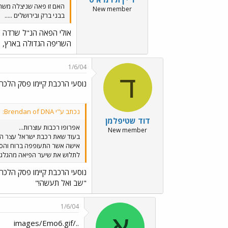
האם זו פאה שניצלה משר
New member
בבני ברק ובירושלים .....
אולי הפאה הנ"ל שרדה 
השריפה הגדולה בארץ, אב
1/6/04
ד
נוסעי הרכבת קיימו פסק הלכה:
נכתב ע"י Brendan of DNA:
דוד שטיפלמן
אפרופו רכבות עוצרות...
New member
לתלוש את שיער הפיאה מהגלגלים ולד
נוסעי הרכבת קיימו פסק הלכה:
"שב ואל תעשה!"
1/6/04
א
../images/Emo6.gif