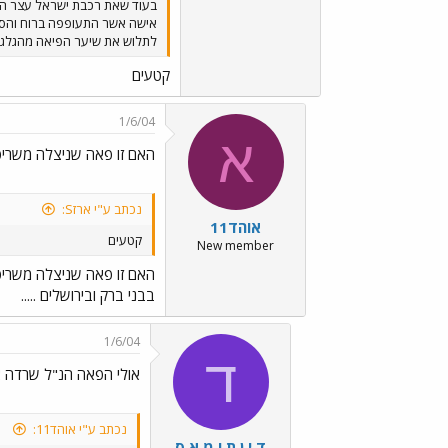
לתלוש את שיער הפיאה מהגלגלים ולד
קטעים
1/6/04
א
האם זו פאה שניצלה משריפ
נכתב ע"י ארזS:
אוהד11
קטעים
New member
האם זו פאה שניצלה משריפ
בבני ברק ובירושלים .....
1/6/04
ד
אולי הפאה הנ"ל שרדה 
נכתב ע"י אוהד11:
ד י ן ת ו מ א ס