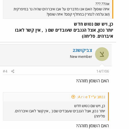
אה??.???
איזה שוסון? האם אנו מדברים על אבו איברהים שהיה גר במיפרקית
(שנעלמה לגמרי) במחלף קסם? איזה שוסון?
כן, ויש שם נטוש חדש
יותר נכון, אצל הגנבים שעובדים שם (
, אין קשר לאבו
איברהים. סליחה)
צביקוש23
צ
New member
#4
14/7/06
האם השוסון מזוהה?
נכתב ע"י A r i e T:
כן, ויש שם נטוש חדש
יותר נכון, אצל הגנבים שעובדים שם (
, אין קשר לאבו איברהים.
סליחה)
האם השוסון מזוהה?