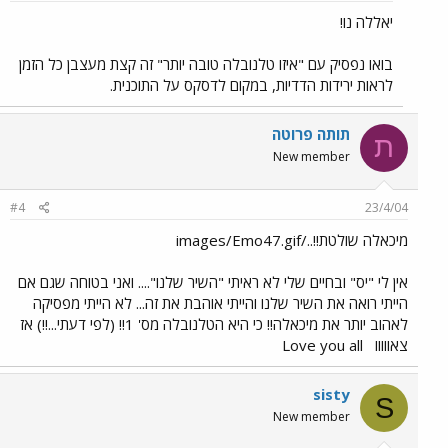
יאללה נו!
בואו נפסיק עם "איזו טלנובלה טובה יותר" זה קצת מעצבן כל הזמן
לראות ירידות הדדיות, במקום לדסקס על התוכנית.
תותה פרוטה
ת
New member
#4
23/4/04
מיכאלה שולטת!!../images/Emo47.gif
אין לי "יס" ובחיים שלי לא ראיתי "השיר שלנו".... ואני בטוחה שגם אם
הייתי רואה את השיר שלנו והייתי אוהבת את זה... לא הייתי מפסיקה
לאהוב יותר את מיכאלה!! כי היא הטלנובלה מס' 1!! (לפי דעתי...!!) אז
צאווווו
Love you all
sisty
S
New member