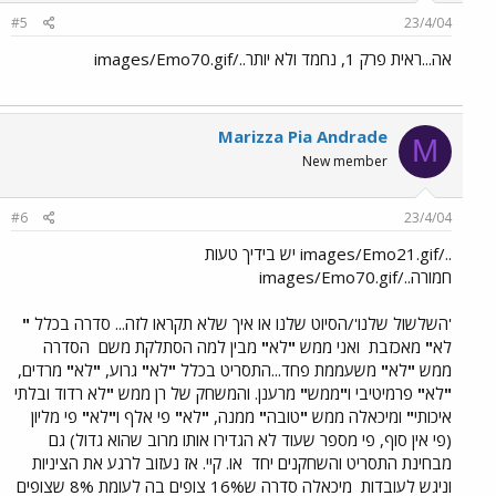
#5
23/4/04
אה...ראית פרק 1, נחמד ולא יותר../images/Emo70.gif
Marizza Pia Andrade
M
New member
#6
23/4/04
../images/Emo21.gif יש בידיך טעות
חמורה../images/Emo70.gif
'השלשול שלנו'/הסיוט שלנו או איך שלא תקראו לזה... סדרה בכלל
"
לא
"
מאכזבת
ואני ממש
"
לא
"
מבין למה הסתלקת משם
הסדרה
ממש
"
לא
"
משעממת פחד...התסריט בכלל
"
לא
"
גרוע,
"
לא
"
מרדים,
"
לא
"
פרמיטיבי ו
"
ממש
"
מרענן. והמשחק של רן ממש
"
לא רדוד ובלתי
איכותי
"
ומיכאלה ממש
"
טובה
"
ממנה,
"
לא
"
פי אלף ו
"
לא
"
פי מליון
(פי אין סוף, פי מספר שעוד לא הגדירו אותו מרוב שהוא גדול) גם
מבחינת התסריט והשחקנים יחד
או. קיי. אז נעזוב לרגע את הציניות
וניגש לעובדות
מיכאלה סדרה ש16% צופים בה לעומת 8% שצופים