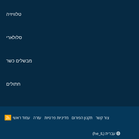
טלוויזיה
סלולארי
מבשלים כשר
חתולים
צור קשר
תקנון הפורום
מדיניות פרטיות
עזרה
עמוד ראשי
עברית (he_IL)