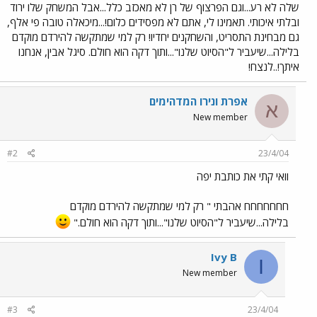
שלה לא רע...וגם הפרצוף של רן לא מאכזב כלל...אבל המשחק שלו ירוד
ובלתי איכותי. תאמינו לי, אתם לא מפסידים כלום!...מיכאלה טובה פי אלף,
גם מבחינת התסריט, והשחקנים יחדיו! רק למי שמתקשה להירדם מוקדם
בלילה...שיעביר ל"הסיוט שלנו"...ותוך דקה הוא חולם. סיגל אבין, אנחנו
איתך!..לנצח!
אפרת ונירו המדהימים
א
New member
#2
23/4/04
וואי קתי את כותבת יפה
חחחחחחח אהבתי " רק למי שמתקשה להירדם מוקדם
בלילה...שיעביר ל"הסיוט שלנו"...ותוך דקה הוא חולם."
Ivy B
I
New member
#3
23/4/04