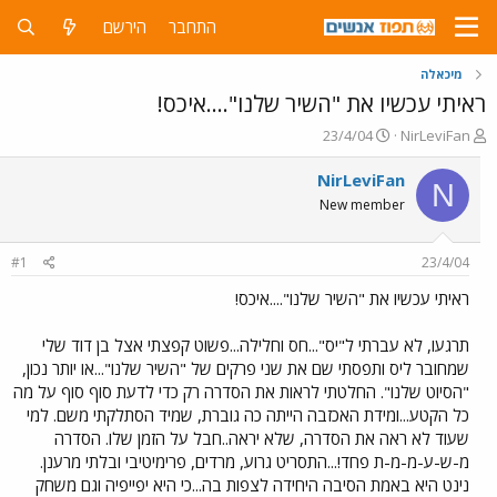
התחבר
הירשם
מיכאלה
ראיתי עכשיו את "השיר שלנו"....איכס!
פ
פ
23/4/04
NirLeviFan
ו
ו
ת
ר
NirLeviFan
N
ח
ס
New member
ה
ם
נ
ב
ו
ת
#1
23/4/04
ש
א
א
ר
ראיתי עכשיו את "השיר שלנו"....איכס!
י
ך
תרגעו, לא עברתי ל"יס"...חס וחלילה...פשוט קפצתי אצל בן דוד שלי
שמחובר ליס ותפסתי שם את שני פרקים של "השיר שלנו"...או יותר נכון,
"הסיוט שלנו". החלטתי לראות את הסדרה רק כדי לדעת סוף סוף על מה
כל הקטע...ומידת האכזבה הייתה כה גוברת, שמיד הסתלקתי משם. למי
שעוד לא ראה את הסדרה, שלא יראה..חבל על הזמן שלו. הסדרה
מ-ש-ע-מ-מ-ת פחד!...התסריט גרוע, מרדים, פרימיטיבי ובלתי מרענן.
נינט היא באמת הסיבה היחידה לצפות בה...כי היא יפייפיה וגם משחק