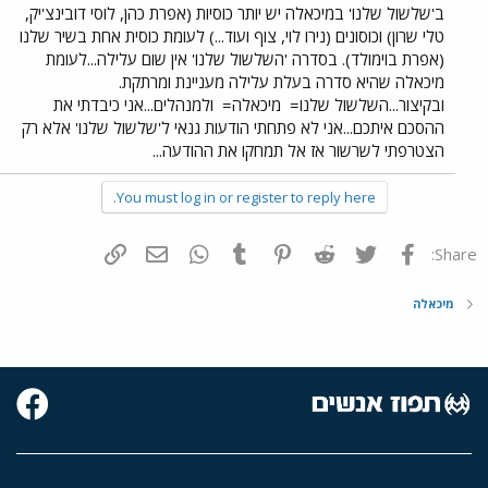
ב'שלשול שלנו' במיכאלה יש יותר כוסיות (אפרת כהן, לוסי דובינצ'יק,
טלי שרון) וכוסונים (נירו לוי, צוף ועוד...) לעומת כוסית אחת בשיר שלנו
(אפרת בוימולד). בסדרה 'השלשול שלנו' אין שום עלילה...לעומת
מיכאלה שהיא סדרה בעלת עלילה מעניינת ומרתקת.
ובקיצור...השלשול שלנו=
מיכאלה=
ולמנהלים...אני כיבדתי את
ההסכם איתכם...אני לא פתחתי הודעות גנאי ל'שלשול שלנו' אלא רק
הצטרפתי לשרשור אז אל תמחקו את ההודעה...
You must log in or register to reply here.
פייסבוק
Twitter
Reddit
Pinterest
Tumblr
WhatsApp
דואר אלקטרוני
הוסף קישור
Share:
מיכאלה