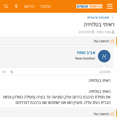
התחבר
הירשם
תחבורה ציבורית
ראיתי בטלויזיה
פ
פ
אביב וסתיו
23/3/03
ו
ו
ת
הנושא נעול.
ר
ח
ס
ה
ם
אביב וסתיו
א
נ
ב
New member
ו
ת
ש
א
א
ר
#1
23/3/03
י
ך
ראיתי בטלויזיה
ראיתי בטלויזיה
את מסילת הרכבת בדרום עירק המגיעה עד בצרה (מסילה כפולה) וכחות
הברית נעים עליה. מעניין הוא אם ישתמשו שם ברכבת לצרכיהם
הנושא נעול.