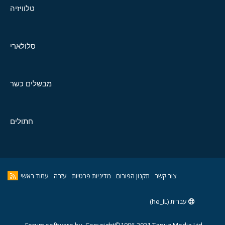
טלוויזיה
סלולארי
מבשלים כשר
חתולים
צור קשר
תקנון הפורום
מדיניות פרטיות
עזרה
עמוד ראשי
עברית (he_IL)