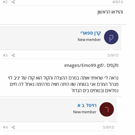
#2
4/9/10
והוידאו הראשון
קרן ספארי
ק
New member
#3
5/9/10
מקסים ../images/Emo99.gif
נראה לי שראיתי אותה במרכז ההצלה והקול הוא קולו של יניב לוי
מנהל המרכז אני בטוחה שזו היתה חוויה מדהימה נאחל לה חיים
נפלאים ובטוחים בים הגדול
רויטל ב א
ר
New member
#4
5/9/10