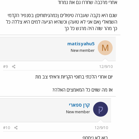
אחרי מרכבה שחררו גם את נמרוד
שגם היא נקבה שעברה טיפולים (כמהניתוחים) בסנפיר הקדמי
השמאלי (אם אני לא טועה) וכשהיא הגיעה למים היא צללה כל
כך מהר שזה היה מרגש כל כך
matisyahu5
M
New member
#9
12/9/10
יום אחרי הלכתי בחופי הקריות וראיתי צב מת
אז מה שווים כל המאמצים האלה?
קרן ספארי
ק
New member
#10
12/9/10
בוא לא ניסחף