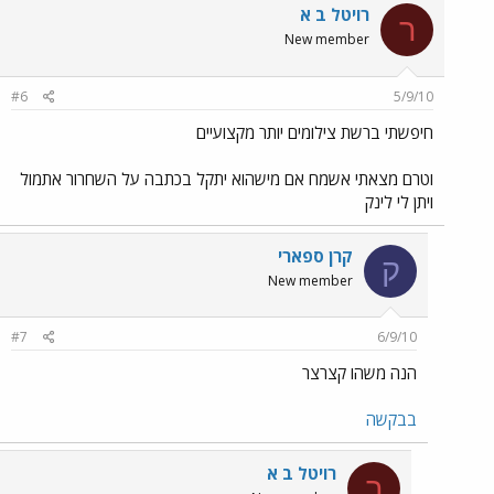
רויטל ב א
ר
New member
#6
5/9/10
חיפשתי ברשת צילומים יותר מקצועיים
וטרם מצאתי אשמח אם מישהוא יתקל בכתבה על השחרור אתמול
ויתן לי לינק
קרן ספארי
ק
New member
#7
6/9/10
הנה משהו קצרצר
בבקשה
רויטל ב א
ר