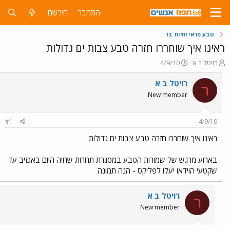
התחבר
הירשם
טבע פראי וחיות בר
ראינו איך שוחררו חזרה טבע צבות ים גדולות
פ
פ
רויטל ב א
4/9/10
ו
ו
ת
ר
רויטל ב א
ר
ח
ס
New member
ה
ם
נ
ב
ו
ת
#1
4/9/10
ש
א
א
ר
ראינו איך שוחררו חזרה טבע צבות ים גדולות
י
ך
בארוע מרגש של שמורות הטבע במסגרת תחרות שחיה היום באכזיב עד
שקטעי הוידאו יעלו לפליקס - הנה תמונה
רויטל ב א
ר
New member