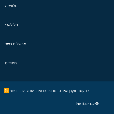
טלוויזיה
סלולארי
מבשלים כשר
חתולים
צור קשר
תקנון הפורום
מדיניות פרטיות
עזרה
עמוד ראשי
עברית (he_IL)