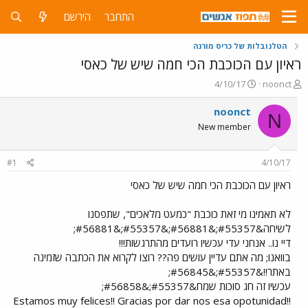
התחבר
הירשם
הטלנובלות של כריס מורנה
ראיון עם הכוכבת הכי חמה שיש של כאסי
פ
פ
4/10/17
noonct
ו
ו
ת
ר
noonct
N
ח
ס
New member
ה
ם
נ
ב
ו
ת
#1
4/10/17
ש
א
א
ר
ראיון עם הכוכבת הכי חמה שיש של כאסי
י
ך
לא תאמינו מי זאת כוכבת "כמעט מלאכים", שתפסנו
לשיחה&#55357;&#56881;&#55357;&#56881;
דיי נו.. אנחני עדי עכשיו רועדים מהתרגשות!!!
בוואנו; מה אתם עדיין עושים פה?? רוצו לקרוא את הכתבה שזמינה
באתר!!&#55357;&#56845;
עכשיו זה חג סוכות שמח&#55357;&#56858;
Estamos muy felices!! Gracias por dar nos esa opotunidad!!