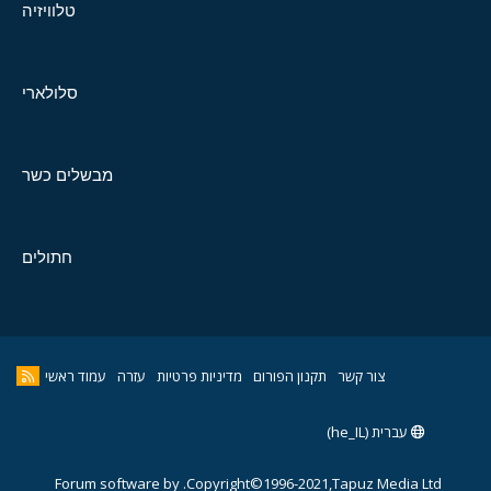
טלוויזיה
סלולארי
מבשלים כשר
חתולים
צור קשר
תקנון הפורום
מדיניות פרטיות
עזרה
עמוד ראשי
עברית (he_IL)
Forum software by
Copyright©1996-2021,Tapuz Media Ltd.