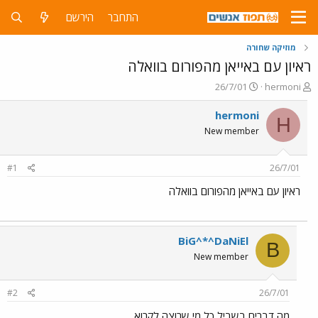
התחבר
הירשם
מוזיקה שחורה
ראיון עם באייאן מהפורום בוואלה
פ
פ
26/7/01
hermoni
ו
ו
ת
ר
hermoni
H
ח
ס
New member
ה
ם
נ
ב
ו
ת
#1
26/7/01
ש
א
א
ר
ראיון עם באייאן מהפורום בוואלה
י
ך
BiG^*^DaNiEl
B
New member
#2
26/7/01
מה דברים בשביל כל מי שרוצה לקרוא...