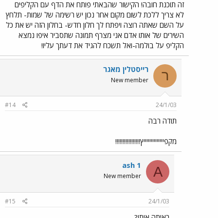
זה תוכנת חובה! הקישור שהבאתי פותח את הדף עם הקליפים
לא צריך ללכת לשום מקום אחר נכון יש רשימה של שמות- תלחץ
על השם שאתה רוצה ויפתח לך חלון חדש- בחלון הזה יש את כל
השירים של אותו אדם אני מצרף תמונה שתסביר איפו נמצא
הקליפ על בולמה-ואל תשכח להגיד את דעתך עליו!
רייסטלין מאגר
ר
New member
#14
24/1/03
תודה רבה
מקפייייייייייייייץ!!!!!!!!!!!!!!!!!
ash 1
A
New member
#15
24/1/03
ראיתה אותו?