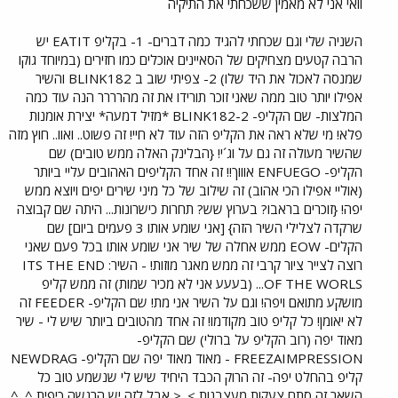
וואי אני לא מאמין ששכחתי את התיקיה
השניה שלי וגם שכחתי להגיד כמה דברים- 1- בקליפ EATIT יש
הרבה קטעים מצחיקים של הסאיינים אוכלים כמו חזירים (במיוחד גוקו
שמנסה לאכול את היד שלו) 2- צפיתי שוב ב BLINK182 והשיר
אפילו יותר טוב ממה שאני זוכר תורידו את זה מהרררר הנה עוד כמה
המלצות- שם הקליפ- BLINK182-2 *מזיל דמעה* יצירת אומנות
פלא! מי שלא ראה את הקליפ הזה עוד לא חיי! זה פשוט.. ואוו.. חוץ מזה
שהשיר מעולה זה גם על וג´י! {הבלינק האלה ממש טובים) שם
הקליפ- ENFUEGO אוווך!! זה אחד הקליפים האהובים עליי ביותר
(אוליי אפילו הכי אהוב) זה שילוב של כל מיני שירים יפים ויוצא ממש
יפה! {זוכרים בראבו? בערוץ שש? תחרות כישרונות... היתה שם קבוצה
שרקדה לצלילי השיר הזה} [אני שומע אותו 3 פעמים ביום] שם
הקלים- EOW ממש אחלה של שיר אני שומע אותו בכל פעם שאני
רוצה לצייר ציור קרבי זה ממש מאגר מוזות! - השיר: ITS THE END
OF THE WORLS... (בעעע אני לא מכיר שמות) זה ממש קליפ
מושקע מתואם ויפה! וגם על השיר אני מת! שם הקליפ- FEEDER זה
לא יאומן! כל קליפ טוב מקודמו! זה אחד מהטובים ביותר שיש לי - שיר
מאוד יפה (רוב הקליפ על ברולי) שם הקליפ-
FREEZAIMPRESSION - מאוד מאוד יפה שם הקליפ- NEWDRAG
קליפ בהחלט יפה- זה הרוק הכבד היחיד שיש לי שנשמע טוב כל
השאר זה סתם צעקות מעצבנות >_< אבל לזה יש הרגשה כיפית ^_^