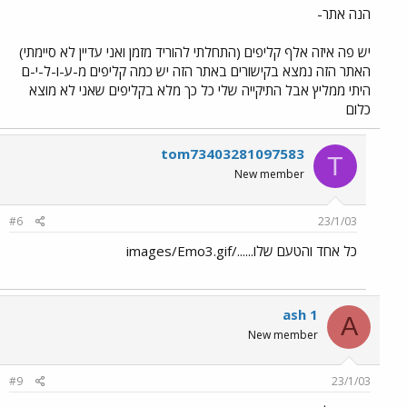
הנה אתר-
יש פה איזה אלף קליפים (התחלתי להוריד מזמן ואני עדיין לא סיימתי)
האתר הזה נמצא בקישורים באתר הזה יש כמה קליפים מ-ע-ו-ל-י-ם
היתי ממליץ אבל התיקייה שלי כל כך מלא בקליפים שאני לא מוצא
כלום
tom73403281097583
T
New member
#6
23/1/03
כל אחד והטעם שלו....../images/Emo3.gif
ash 1
A
New member
#9
23/1/03