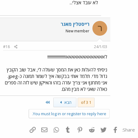
לא עובד אצלי...
רייסטלין מאגר
ר
New member
#18
24/1/03
לאאאאאאאאאאאאאא!!!!!!!!!!!!!!!!!!!!
ניסיתי להעלות כאן את המסך שעולה לי, אבל שוב הקובץ
גדול מדי. תלמד אותי בבקשה איך לשמור תמונה כ-jpeg.
אני מתחנן! אני צריך עזרה בזה! והאייקון שיש לזה זה ספרים
כאלה שאני לא מבין מהם.
Last
1 of 3
הבא
You must log in or register to reply here.
פייסבוק
Twitter
Reddit
Pinterest
Tumblr
WhatsApp
דואר אלקטרוני
הוסף קישור
Share: