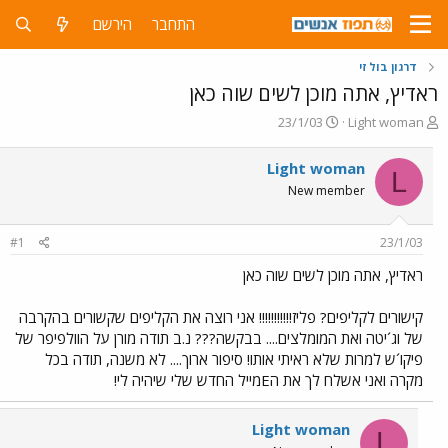
התחבר
הירשם
דרגון בול זי
ראדיץ, אתה מוכן לשים שוה כאן
פ
פ
23/1/03
Light woman
ו
ו
ת
ר
Light woman
L
ח
ס
New member
ה
ם
נ
ב
ו
ת
#1
23/1/03
ש
א
א
ר
ראדיץ, אתה מוכן לשים שוה כאן
י
ך
קישורים לקליפים? פליז!!!!!!!!!!! אני רוצה את הקליפים שקשורים בהקרבה
של וג´יטה ואת המומלצים.... בבקשה??? נ.ב תודה מורן על הוולפיפר של
פיקו´ש למרות שלא ראיתי אותו! סיפור ארוך.... לא משנה, תודה בכל
מקרה ואני אשלח לך את הEמייל החדש שלי שיהיה לי!
Light woman
L