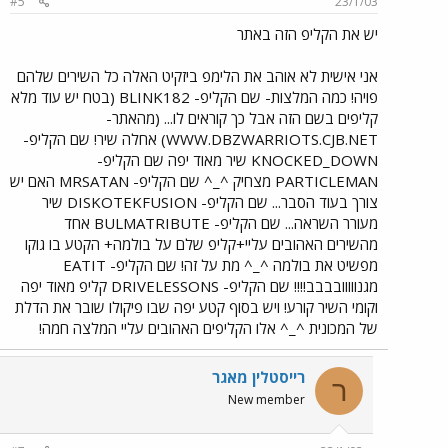
#5
23/1/03
יש את הקליפ הזה באתר
אני אישית לא אוהב את הלימפ ביזקיט האלה כל השירים שלהם
פויה! כמה המלצות- שם הקליפ- BLINK182 (בטח יש עוד מלא
קליפים בשם הזה אבל כך קוראים לו... (מהאתר-
WWW.DBZWARRIOTS.CJB.NET) אחלה שיר! שם הקליפ-
KNOCKED_DOWN שיר מאוד יפה שם הקליפ-
PARTICLEMAN מצחיק ^_^ שם הקליפ- MRSATAN האם יש
צורך בעוד הסבר... שם הקליפ- DISKOTEKFUSION שיר
מעורר השראה... שם הקליפ- BULMATRIBUTE אחד
מהשירים האהובים עליי+קליפ שלם על בולמה+ הקטע בו גוקו
מפשיט את בולמה ^_^ מת על זה! שם הקליפ- EATIT
מגנווווובבבב!!!! שם הקליפ- DRIVELESSONS קליפ מאוד יפה
וקומי השיר קורע! ויש בסוף קטע יפה שבו פיקולו שובר את הדלת
של המכונית ^_^ אלו הקליפים האהובים עליי המלצה חמה!
רייסטלין מאגר
ר
New member