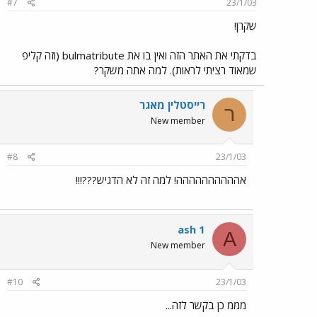
#7
23/1/03
שקרן!
בדקתי את האתר הזה ואין בו את bulmatribute (וזה קליפ
שמאוד רציתי לראות). למה אתה משקר?
רייסטלין מאגר
ר
New member
#8
23/1/03
אהההההההההה! למה זה לא הדגיש???!!!
ash 1
A
New member
#10
23/1/03
מממ כן בקשר לזה...