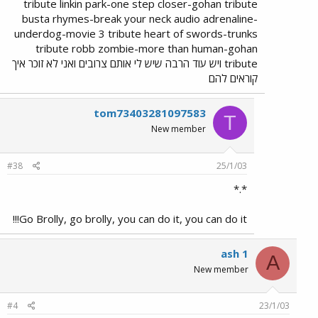
tribute linkin park-one step closer-gohan tribute
busta rhymes-break your neck audio adrenaline-
underdog-movie 3 tribute heart of swords-trunks
tribute robb zombie-more than human-gohan
tribute ויש עוד הרבה שיש לי אותם צרובים ואני לא זוכר איך
קוראים להם
tom73403281097583
T
New member
#38
25/1/03
*.*
Go Brolly, go brolly, you can do it, you can do it!!!
ash 1
A
New member
#4
23/1/03