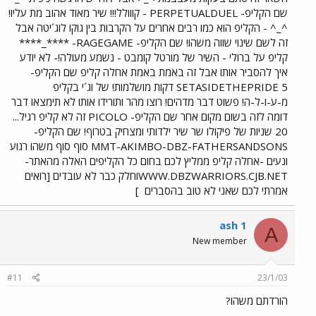
שם הקליפ- PERPETUALDUEL - קווולל!!! שיר מאוד אהוב מת עליו!
^_^ - הקליפ הוא כמו רבים אחרים על הקרבות בין גוקו לוג´יטה אבל
זה לשם שינוי שווה משהו! שם הקליפ- RAGEGAME- ****_****
קליפ על ברולי - השיר של מורטל קומבט - נשמע מעולה!- לא יודע
איך להסביר אותו אבל זה באמת באמת אחלה קליפ שם הקליפ-
SETASIDETHEPRIDE 5 דקות מושלמות! של וג´י בקליפ
מ-ע-ו-ל-ה! פשוט דבר מדהים! רוצו מהר ותורידו אותו לא תימצאו דבר
דומה לזה בשום מקום אחר שם הקליפ- PICOLO זה לא קליפ רגיל...
20 שניות של פיקולו שר שיר ילדותי ומצחיק בטרוף! שם הקליפ-
MMT-AKIMBO-DBZ-FATHERSANDSONS סוף סוף משהו רגוע
ונעים -אחלה קליפ ממליץ לכם בחום כל הקליפים האלה מהאתר-
WWW.DBZWARRIORS.CJB.NETוחלק כבר לא עובדים [רואים
אמרתי לכם שאני לא טוב בהסברים
]
ash 1
A
New member
#11
23/1/03
הורדתם משהו?