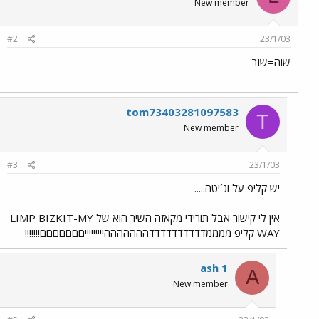
New member
#2
23/1/03
שוה=שוב
tom73403281097583
T
New member
#3
23/1/03
יש קליפ על וג´יטה.....
אין לי קישור אבל תורידי מקאזה השיר הוא של LIMP BIZKIT-MY
WAY קליפ ממממדדדדדדדדדדהההההההיייייייייםםםםםםם!!!!!!!
ash 1
A
New member