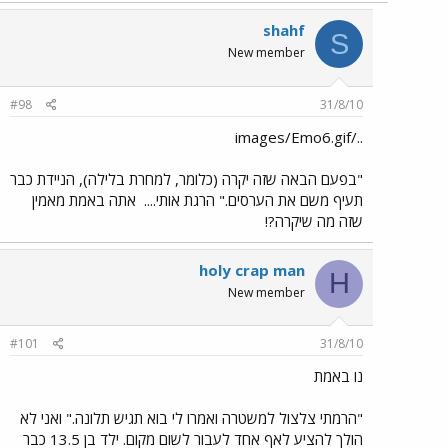
shahf
S
New member
#98
31/8/10
../images/Emo6.gif
"בפעם הבאה שזה יקרה (כלומר, למחרת בלילה), הניידת כבר
תעיף משם את הערסים." הרגת אותי....
אתה באמת מאמין
שזה מה שיקרה?!
holy crap man
H
New member
#101
31/8/10
נו באמת
"הרמתי צלצול למשטרה ואמרו לי בוא תגיש תלונה." ואני לא
הולך להציע לאף אחד לעבור לשום מקום. ילד בן 13.5 כבר