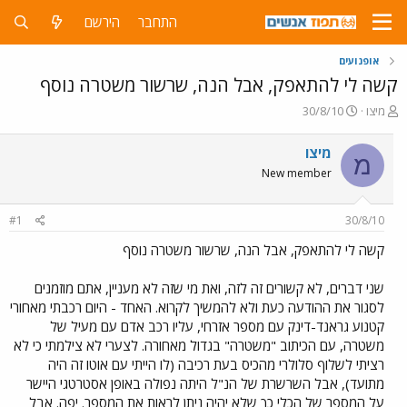
התחבר
הירשם
אופנועים
קשה לי להתאפק, אבל הנה, שרשור משטרה נוסף
פ
פ
מיצו
30/8/10
ו
ו
ת
ר
מיצו
מ
ח
ס
New member
ה
ם
נ
ב
ו
ת
#1
30/8/10
ש
א
א
ר
קשה לי להתאפק, אבל הנה, שרשור משטרה נוסף
י
ך
שני דברים, לא קשורים זה לזה, ואת מי שזה לא מעניין, אתם מוזמנים
לסגור את ההודעה כעת ולא להמשיך לקרוא. האחד - היום רכבתי מאחורי
קטנוע גראנד-דינק עם מספר אזרחי, עליו רכב אדם עם מעיל של
משטרה, עם הכיתוב "משטרה" בגדול מאחורה. לצערי לא צילמתי כי לא
רציתי לשלוף סלולרי מהכיס בעת רכיבה (לו הייתי עם אוטו זה היה
מתועד), אבל השרשרת של הנ"ל היתה נפולה באופן אסטרטגי היישר
על המספר של הכלי כך שלא יהיה ניתן לראות את המספר. יפה. אבל