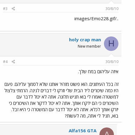
#3
30/8/10
../images/Emo228.gif
holy crap man
H
New member
#4
30/8/10
איזה עליהום במח שלך.
זה בכל העיתונים. הוא פשוט מזהיר אותנו שלא לסמוך עליהם. פעם
היו כמה שיכורים ליד הבית שלי וזרקו לי דברים לגינה. הרמתי צלצול
למשטרה ואמרו לי בוא תגיש תלונה. אתה לא יכול לדבר עם
השיכורים כי הם ידקרו אותך. אתה לא יכול לדקור את השיכורים כי
יזרקו אותך לכלא. אתה לא יכול לדבר עם המשטרה כי היא זבל.
בוא, תגיד לי אתה, מה לעשות?
Alfa156 GTA
A