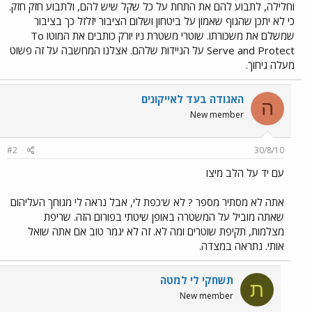
וחלילה, לתבוע להם את התחת על כל שקל שיש להם, ולתבוע חזק חזק.
כי לא יתכן שהגוף שאמון על ביטחון ושלום הציבור יזלזל כך בציבור
שמשלם את משכורתו. שוטרי משטרת ניו יורק כותבים את המוטו To
Serve and Protect על הניידות שלהם. אצלנו המחשבה על זה פשוט
מעלה גיחוך.
האגודה בעד לאייקונים
ה
New member
#2
30/8/10
עם יד על הלב מיצו
אתה לא מסתיר מספר ? לא ש'כפת לי, אבל נראה לי מגוחך העליהום
שאתה מוביל על המשטרה באופן שיטתי בפורום הזה. שריפת
מצלמות, תקיפת שוטרים ומה לא. זה לא יגמר טוב אם אתה שואל
אותי. נתראה במצדה.
תשחקי לי למטה
ת
New member