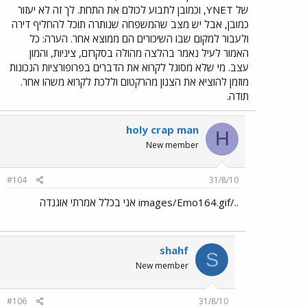
של YNET, וכמובן לתבוע לכולם את התחת. לך זה לא יעזור
כמובן, אבל יש מצב שהמשפחה שנותרה תוכל להחליף דירה
ולעבור למקום שבו השיכורים הם ממוצא אחר. הערה: כל
האמור לעיל נאמר בהלצה מהולה בסקרזם, ציניות, והמון
עצב. מי שלא מסוגל לקרוא את הדברים בפרופורציות הנכונות
מוזמן להוציא את הצנון מהרקטום וללכת לקרוא משהו אחר.
תודה.
holy crap man
H
New member
#104
31/8/10
../images/Emo164.gif אני בכלל אמרתי אוגנדה
shahf
S
New member
#106
31/8/10