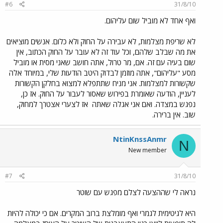
#6
31/8/10
ואף אחד לא מוביל שום עליהום.
לא שריפת מצלמות, לא עבירה על החוק ולא כלום. אנשים מוציאים
את מה שבלב שלהם, וכל עוד זה לא עובר על החוק הכתוב, אין
שום בעיה עם זה. אם, מר טרול, אתה חושב שאני מסית או מוביל
מסע "עליהום", אתה מוזמן לבדוק היטב הודעות שלי, במיוחד אלה
שקשורות למצלמות. אני מניח שתתפלא למצוא בחלקן הקשורות
לעניין, הודעה שאומרת בפירוש שאסור לעבור על החוק. אז כן,
נפגש במצדה. ואם אני אגלה שאתה
אז לצערי אצטרך למחוק,
שוב. אין ברירה.
NtinKnssAnmr
N
New member
#7
31/8/10
נראה לי שההצעה לצלם מפגש עם שוטר
היא לגיטימית לגמרי ואף מומלצת ברוב המקרים. אם כי יכולה להיות