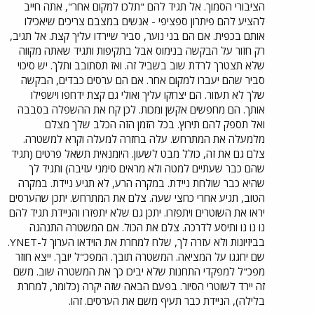
הציבורי הסמוך. אל תגיד להם "תלכו למקום אחר", אתה חייב
להציע להם פיתרון ספציפי - אנשים במצבם צריכים שיאכילו
אותם בכפית. אם הם בני נוער, סביר שיירדו עליך קצת. אל תגיב,
רק חזור על הבקשה בנימוס אבל בתקיפות ותגיד שאתה מקווה
שלא תצטרך לרדת שוב בשביל זה. ואז תסתובב ותלך. יש סיכוי
סביר שהם יעברו למקום אחר. אם הם ערסים כבדים, הבקשה
שלך לא תעזור. הם יצחקו עליך ואולי גם קצת ידחפו וישפילו
אותך. הם מחפשים אקשן ומכות. לכן קח את ההשפלה בסבבה
ואל תספק להם תירוץ. בכל הזמן הזה הכלב שלך מצלם
מלמעלה את המתרחש. עלה בחזרה למעלה וקרא למשטרה.
צלם גם את זה, כולל מבט לשעון. היומנאית תשאל פרטים (תגיד
שהם כבר שעתיים למטה ולא מראים סימני עזיבה) ותגיד לך
שהיא כבר שולחת ניידת. במקרה הרע, לא תגיע ניידת. במקרה
הטוב, תגיע אחרי כחצי שעה. צלם את המתרחש. יתכן שהערסים
יראו את השוטרים ויתפזרו. יתכן גם שלא יתפזרו והניידת תגיד להם
נו נו נו ותיסע לדרכה. צלם את הכול. אם המשטרה התנהגה
בביזיונות ולא עזרה לך, שלח למחרת את הוידאו הערוך ל-YNET.
שם יחגגו על המציאה. המשטרה תובך. המפכ"ל יובך. ייצא חוזר
מפכ"ל למפקדי התחנות שלא יביכו כך את המשטרה שוב. משם
זה יירד לשוטרי הסיור. בפעם הבאה שזה יקרה (כלומר, למחרת
בלילה), הניידת כבר תעיף משם את הערסים. זהו.