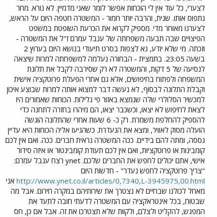
לצערי, כל עוד אין לי הוכחות אפשר לומר שאני מדמיין. לא נורא. מחר
נתפוס אותו. שנית, והרבה יותר חמור - המשטרה חטפה היום על הראש,
לצערנו מאוחר מדי. מספיק לקרוא את הכרעת השופטת במשפט
הפיצויים שבה תבעה משפחתה של ענבל עמרם ז"ל את המשטרה -
וזכתה. מי שלא יודע, נא לצפות בסרט תיעודי בנושא היום בערוץ 2
בשעה 23:05. בתמצית - הבחורה נעלמה למשפחתה למרות שיצאה
לנסיעה של 5 דקות, והמשטרה לא רק שסירבה לקבל את תלונת
המשפחה ולפתוח בחיפושים, אלא גם אחרי הפעלת פרוטקציה אישית
וקבלת התלונה לבסוף, לא נעשה דבר למצוא אותה למרות שבוצע איכון
למכשיר הסלולרי שלה שנמצא באזור פי גלילות. הכוחות שאמורים היו
לצאת לחיפוש לא יצאו, וכשכבר יצאו, הם מיהרו בחזרה לתחנה כדי
להספיק להחלפת משמרת. רק כ- 6 שעות אחרי שהתלונה הוגשה
הועלה מסוק לאוויר, ומצא את הנעדרת. כשהגיעו אליה הכוחות היא עדיין
גססה, ומתה להם בידיים. ככה המשטרה נראית חברים. ככה. ואם אין לכם
קומבינות או פרוטקציות, ואם אין לכם תעודת קומבינטור או איזה סידור
אישי, אתם יכולים לחפש את החברים שלכם. ynet רצח ענבל עמרם:
"צריך פרוטקציה לחפש נעדר" - חדשות היום
http://www.ynet.co.il/articles/0,7340,L-3945975,00.html
אני
מאחל לכולנו שבחיים לא נצטרך את שירותיהם במקרה חירום. אבל מה
שבטוח, בכל אינטראקציה עם המשטרה לדעתי חובה לתעד את
המפגש, להקליט ולצלם, ולקוות שלא תצטרכו את זה. אבל אם כן, חס