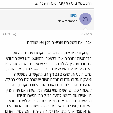
הרג בנאדם כי לא קיבל סיגריה שביקש.
מיצו
מ
New member
#103
31/8/10
אגב, ואם השיכורים מוציאים סכין ו/או שוברים
בקבוק ודוקרים אותך בצוואר או במקומות אחרים, תצעק
בדרמטיות "רוצחים אותי בלאט!" ותתמוטט, לא לשכוח לוודא
שהחבר ממשיך לצלם הכל, לפני שמאבדים הכרה מהבעיטות
של הנעליים עם השפיצים מברזל בראש. לתדרך את החבר,
כמובן לפני זה, שיצלם גם איך הם מתקשרים למשטרה
וצועקים על הנערה הנחמדה מאוד שיושבת לה בכיף במוקד,
שרוצחים אותך. לתעד גם את השתלשלות המקרים, ולא
לשכוח לסמן על השעון מתי בוצעה כל שיחה. אם אתה עדיין
חי, אפילו אם בקושי, לתעד בדיוק מתי הגיעה הניידת
הראשונה, מתי מד"א, ומתי פרופסור היס. לא לשכוח לוודא
שאתה חי, ואז לתעד איך פרופ' היס רושם בחוות הדעת שלו
שהוא מצא אותך מת. ואחרי כל זה, לשלוח הכל למייל האדום