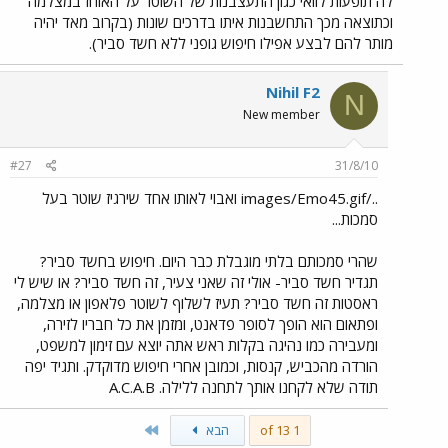
לה תופעות לוואי כגון התעצבנות של השוטר על האוחז במצלמה
וכתוצאה מכך התחשבנות איתו בדרכים שונות (בקרוב מאד יהיה
מותר להם לבצע אפילו חיפוש גופני ללא חשד סביר).
Nihil F2
N
New member
#27
31/8/10
../images/Emo45.gif ואבוי לאותו אחד שירגיז שוטר בעל
סמכות...
שהרי סמכותם בלתי מוגבלת כבר היום. חיפוש בחשד סביר?
תגדיר חשד סביר- אולי זה שאני צעיר, זה חשד סביר? או שיש לי
ראסטות זה חשד סביר? תעיז לשלוף לשוטר פלאפון או מצלמה,
ופתאום הוא הופך לסופר פדאנט, ומזמן את כל חבריו לזירה,
ומעבירה כמו נהיגה בקלות ראש אתה יוצא עם זימון למשפט,
הורדה מהכביש, קנסות, וכמובן אחרי חיפוש מדוקדק. ותגיד יפה
תודה שלא לקחנו אותך לתחנה ללילה. A.C.A.B
Last
1 of 13
הבא