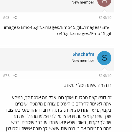
New member
#63
31/8/10
../images/Emo45.gif../images/Emo45.gif../images/Em
o45.gif../images/Emo45.gif
Shachafm
S
New member
#78
31/8/10
הנה מה שאתה יכול לעשות.
זה דורש קצת סבלנות ואורך רוח. אבל מה אכפת לך, במילא
אתה לא יכול להירדם כי הערסים צורחים מלמטה ושוברים
בקבוקים על המדרכה. אז הנה. תגיד לחברה/הורים/כלב/חצובה
שלך שיחזיקו מצלמת וידאו או סלולרי ויצלמו מהחלון את מה
שהולך לקרות, באופן שלא יראו אותם. אז רד לשיכורים ובקש
מהם בחביבות אם כי בנחישות שיעשו לך טובה אישית ויילכו לגן