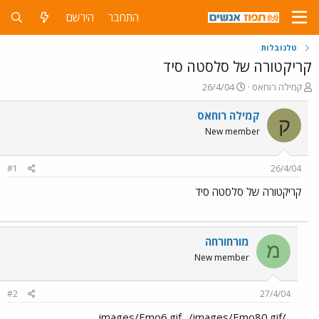
התחבר
הירשם
טלנובלות
קריקטורה של סלסטה סיד
פ
פ
קמילה רוחאס
26/4/04
ו
ו
ת
ר
קמילה רוחאס
ק
ח
ס
New member
ה
ם
נ
ב
ו
ת
#1
26/4/04
ש
א
א
ר
קריקטורה של סלסטה סיד
י
ך
מורחורחה
מ
New member
#2
27/4/04
../images/Emo6.gif ../images/Emo80.gif