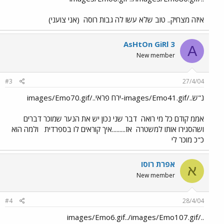
איזה מצחיק.. טוב שלא עשו לה גבות רוסה
(אני צועני)
AsHtOn GiRl 3
A
New member
#3
27/4/04
נ"ש../images/Emo41.gif-ירח פראי../images/Emo70.gif
אממ קודם כל מי רואה
דבר שני נכון יש את הנער שמוכר דברים
ושהסגירו אותו למשטרה
אז.........איך קוראים לו בספרדית
ולמה הוא
כ"כ מוכר לי
אפרת רוסו
א
New member
#4
28/4/04
../images/Emo6.gif../images/Emo107.gif