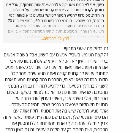
רשף, אני לא בטוח שאני קולע למה שאת/אתה מתכוון/ת, אבל אם
כוונתך לקרוניות תחבורה ציבורית קטנות שנוסעות על מסילות
מיוחדות, מסוגלות להסיע מספר קטן של נוסעים כ"א ובאות ´לפי
הזמנה´, הרי שהרעיון הומצא כבר בשנות ה-60, ובסוף שנות ה-70
היו כבר אבות טיפוס ומערכות נסיוניות. אז התחילו להבין שזה
רעיון, איך נאמר... מטומטם. העלות היא מטורפת להפליא, בין אם
משווים לכבישים עם מכוניות או (מהקצה השני) לרכבת עירונית
לחץ כדי להרחיב...
לקיבולות גבוהות (´מטרו´) ובערך כל מה שבאמצע. אמנם זה מאוד
אקזוטי ומושך, אבל היכולת של זה להתמודד עם כמויות אנשים
זה בדיוק מה שאני מתכוון!!
שמצדיקה את השם ´תחבורה ציבורית´ היא די עלובה. אם קלעתי
זה קצת מטופש בשביל אנשים עם רישיון, אבל בשביל אנשים
לכוונתך, מצוין, ואם לא אשמח לשמוע ולנסות להמשיך לענות.
בלי רישיון זה רעיון לא רע. לא ידעתי שהעלות מטורפת אבל
אם אתה אומר.. אותי מאוד מלהיב רעיון שברגע כשאתה מגיע
לתחנה אז יש לך קרונית קטנה ואתה מגיע איתה מהר לכל
מקום. בכתבה שאני ראיתי, מחברים כמה קרוניות נוסעות אחת
לשנייה במהלך הנסיעה, כדי להגיע למהירות גבוהה. הבנתי
מהכתבה שראיתי שמערכת כזו הולכת לפעול בשיקגו בשנים
הקרובות, אולי טעיתי. אגב, ראיתי בערוץ ´אגו´ כתבה על
מכוניות חשמליות שיפעלו בצרפת שכולן תהיינה להשכרה -
אתה מגיע לתחנה שיש בה את המכונית, לוקח אותה עם
הכרטיס המגנטי שלך, ושם נרשם כמה ק"מ עשית. כאשר אתה
צריך לתדלק אתה הולך לאחת מהתחנות הללו ומטעין את
המכונית, ושם משלם רק על הק"מ שעשית. זה גם רעיון נחמד.