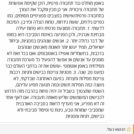
באופן מוחלט נגד תחבורה פרטית, היכן שקיימת אפשרות
המכונית, ושם משלם רק על הק"מ שעשית. זה גם רעיון נחמד.
של תחבורה ציבורית. אני כן מבין ומקבל את הצורך
בתחבורה פרטית/אישית במצבים ספציפיים מסוימים, כמו
כפרים נידחים, שעות נידחות, כוחות הצלה וכיו"ב). הסיבות
לדעותי: 1. תחבורה ממונעת פרטית היא פחות יעילה
מבחינת אנרגיה, ולכן הפגיעה באיכות הסביבה היא בסופו
של דבר גדולה יותר. 2. אנשים שנוהגים במכוניות, וביחוד
ישראלים, תמיד יעשו יותר תאונות מאנשים שנוהגים
ברכבות, בחשמליות ואפילו באוטובוסים. ואם בכל זאת לא
סומכים על אנשים אז אפשר להפעיל כל מערכת תחבורה
מסילתית באופן אוטומטי -עושים את זה ברחבי העולם כבר
כמעט 20 שנה. 3. מכוניות צריכות כבישים וחניות. רכבות
צריכות מסילות וחצרות. בפעם האחרונה שבדקתי, לא
משנה כמה מסילות תשים וכמה תנועה תסיע עליהם,
השטח שתצטרך בשביל זה יהיה פחות בהרבה מזה הדרוש
לכבישים המשמשים שליש מאותה תעבורה. אם לאף אחד
זה לא מפריע, אני מעדיף לראות בסביבה האורבנית
שמסביבי שמורות טבע, גינות נוי ופיסול סביבתי ולא
כבישים, חניות ומכוניות.
הנושא נעול.