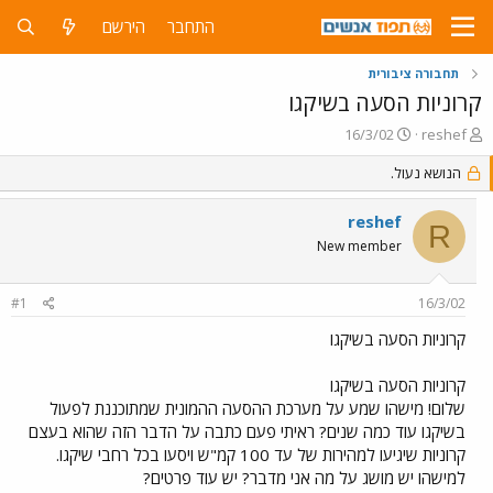
התחבר
הירשם
תחבורה ציבורית
קרוניות הסעה בשיקגו
פ
פ
16/3/02
reshef
ו
ו
ת
הנושא נעול.
ר
ח
ס
ה
ם
reshef
R
נ
ב
New member
ו
ת
ש
א
א
ר
#1
16/3/02
י
ך
קרוניות הסעה בשיקגו
קרוניות הסעה בשיקגו
שלום! מישהו שמע על מערכת ההסעה ההמונית שמתוכננת לפעול
בשיקגו עוד כמה שנים? ראיתי פעם כתבה על הדבר הזה שהוא בעצם
קרוניות שיגיעו למהירות של עד 100 קמ"ש ויסעו בכל רחבי שיקגו.
למישהו יש מושג על מה אני מדבר? יש עוד פרטים?