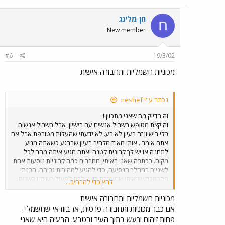
חן מלינג
ח
New member
#6
19/3/02
מכוניות חשמליות ותחבורה אישית
נכתב ע"י reshef:
זה בדיוק מה שאני מתכוון!!
זה קצת מטופש בשביל אנשים עם רישיון, אבל בשביל אנשים
בלי רישיון זה רעיון לא רע. לא ידעתי שהעלות מטורפת אבל אם
אתה אומר.. אותי מאוד מלהיב רעיון שברגע כשאתה מגיע
לתחנה אז יש לך קרונית קטנה ואתה מגיע איתה מהר לכל
מקום. בכתבה שאני ראיתי, מחברים כמה קרוניות נוסעות אחת
לשנייה במהלך הנסיעה, כדי להגיע למהירות גבוהה. הבנתי
מהכתבה שראיתי שמערכת כזו הולכת לפעול בשיקגו בשנים
לחץ כדי להרחיב...
הקרובות, אולי טעיתי. אגב, ראיתי בערוץ ´אגו´ כתבה על
מכוניות חשמליות שיפעלו בצרפת שכולן תהיינה להשכרה -
מכוניות חשמליות ותחבורה אישית
אתה מגיע לתחנה שיש בה את המכונית, לוקח אותה עם
אם כבר מכוניות ותחבורה פרטית, אז בוודאי שחשמלי -
הכרטיס המגנטי שלך, ושם נרשם כמה ק"מ עשית. כאשר אתה
פחות זיהום ורעש בתוך העיר ובטבע. הבעיה היא שאני
צריך לתדלק אתה הולך לאחת מהתחנות הללו ומטעין את