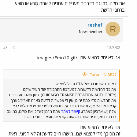
את כולנו, כמו גם בדברים מעניינים אחרים שאתה קורא או מוצא
ברחבי הרשת
reshef
R
New member
#3
18/3/02
אני לא יכול למצוא שם ../images/Emo10.gif
נכתב ע"י oren*:
באתר האינטרנט של CTA תוכל למצוא
את כל החדשות הקשורות למערכת התחבורה של העיר שיקגו
(CHICAGO TRANSPORTATION AUTHORITY). כיוון שהם מעדכנים
את החדשות מדי כמה ימים, אין לי אפשרות לדעת באיזה תאריך בערך
קראת את הידיעה והאם מדובר על חדשה מלפני חודש או מלפני חצי
שנה (יש ארכיון באתר).
קישור לאתר
אתה מוזמן לעדכן את כולנו, כמו גם
בדברים מעניינים אחרים שאתה קורא או מוצא ברחבי הרשת
אני לא יכול למצוא שם
זה מסובך מדי למצוא שם.. מישהו חייב לדעת זה לא הגיוני.. ראיתי