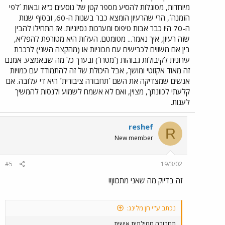
מיוחדות, מסוגלות להסיע מספר קטן של נוסעים כ"א ובאות ´לפי
הזמנה´, הרי שהרעיון הומצא כבר בשנות ה-60, ובסוף שנות
ה-70 היו כבר אבות טיפוס ומערכות נסיוניות. אז התחילו להבין
שזה רעיון, איך נאמר... מטומטם. העלות היא מטורפת להפליא,
בין אם משווים לכבישים עם מכוניות או (מהקצה השני) לרכבת
עירונית לקיבולות גבוהות (´מטרו´) ובערך כל מה שבאמצע. אמנם
זה מאוד אקזוטי ומושך, אבל היכולת של זה להתמודד עם כמויות
אנשים שמצדיקה את השם ´תחבורה ציבורית´ היא די עלובה. אם
קלעתי לכוונתך, מצוין, ואם לא אשמח לשמוע ולנסות להמשיך
לענות.
reshef
R
New member
#5
19/3/02
זה בדיוק מה שאני מתכוון!!
נכתב ע"י חן מלינג:
תחבורה מסילתית אישית