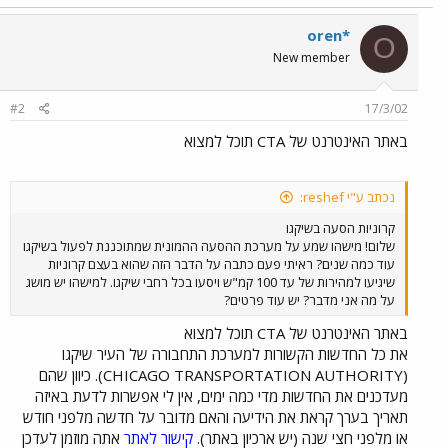
oren*
O
New member
#2
17/3/02
באתר האינטרנט של CTA תוכל למצוא
נכתב ע"י reshef:
קרוניות הסעה בשיקגו
שלום! מישהו שמע על מערכת ההסעה ההמונית שמתוכננת לפעול בשיקגו
עוד כמה שנים? ראיתי פעם כתבה על הדבר הזה שהוא בעצם קרוניות
שיגיעו למהירות של עד 100 קמ"ש ויסעו בכל רחבי שיקגו. למישהו יש מושג
על מה אני מדבר? יש עוד פרטים?
באתר האינטרנט של CTA תוכל למצוא
את כל החדשות הקשורות למערכת התחבורה של העיר שיקגו
(CHICAGO TRANSPORTATION AUTHORITY). כיוון שהם
מעדכנים את החדשות מדי כמה ימים, אין לי אפשרות לדעת באיזה
תאריך בערך קראת את הידיעה והאם מדובר על חדשה מלפני חודש
או מלפני חצי שנה (יש ארכיון באתר).
קישור לאתר
אתה מוזמן לעדכן