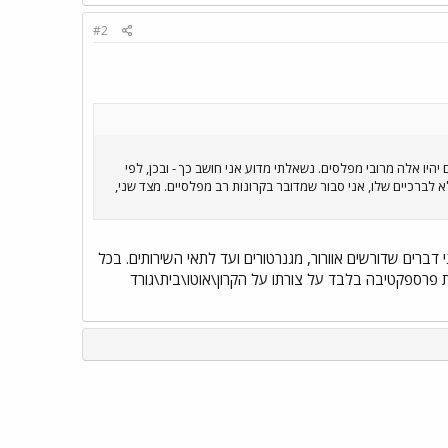
#2
יו אלה מרובי מפלסים. נשאלתי מדוע אני חושב כך - ובכן, לפי
א לברכיים שלו, אני סבור שמדובר בקרונות רב מפלסיים. מצד שני,
 דברים שדורשים אוורור, מגנרטורים ועד לתאי השירותים. בכל
ועל, ההדמיה נועדה בכדי לתת פרספקטיבה בלבד על צורתו על הקרון\אוטו\בית\גורד