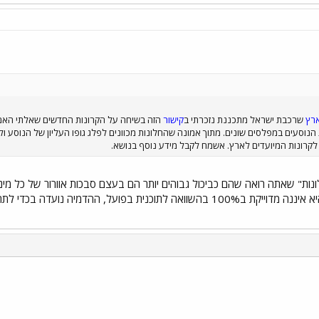
רץ
שרכבת ישראל מתכננת נזכרתי ב
קישור
הזה בשיחה על הקרונות החדשים שאלתי האם יה
 הנוסעים במפלסים שונים. מתוך אמונה שהחלונות מכוונים לפלג גופו העליון של הנוסע ול
 לקרונות המיועדים לארץ. אשמח לקבל מידע נוסף בנושא.
חלונות" שאתה רואה שהם כביכול גבוהים יותר הם בעצם סבכות אוורור של כל מיני
מקרה, הדמייה היא רק הדמייה והיא איננה מדוייקת ב100% בהשוואה לתוכנית בפ
י
שור