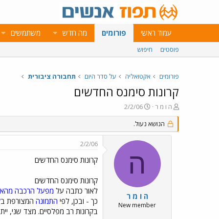
עמוד ראשי
פורומים
מה חדש
משתמשים
פוסטים
חיפוש
פורומים
אקטואליה
על סדר היום
תחבורה ציבורית
קרונות סימנס החדשים
פ
פ
ה ו מ ר
2/2/06
ו
ו
ת
ר
הנושא נעול.
ח
ס
ה
ם
2/2/06
נ
ב
ה
ו
ת
קרונות סימנס החדשים
ש
א
א
ר
קרונות סימנס החדשים
י
לאור כתבה על
מפעל הרכבה מהאר
ך
ה ו מ ר
כך - ובכן, לפי
התמונה
המצורפת ב
ק
New member
בקרונות רב מפלסיים. מצד שני, יית