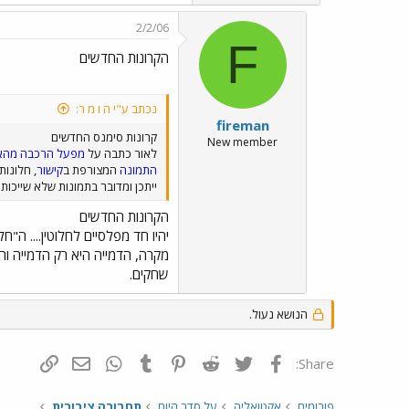
2/2/06
F
הקרונות החדשים
נכתב ע"י ה ו מ ר:
fireman
קרונות סימנס החדשים
New member
לאור כתבה על
מפעל הרכבה מהא
התמונה
המצורפת ב
קישור
, חלונות
ייתכן ומדובר בתמונות שלא שייכות
הקרונות החדשים
יהיו חד מפלסיים לחלוטין.... ה"
שחקים.
הנושא נעול.
פייסבוק
Twitter
Reddit
Pinterest
Tumblr
WhatsApp
דואר אלקטרונ
הוסף קי
Share:
פורומים
אקטואליה
על סדר היום
תחבורה ציבורית