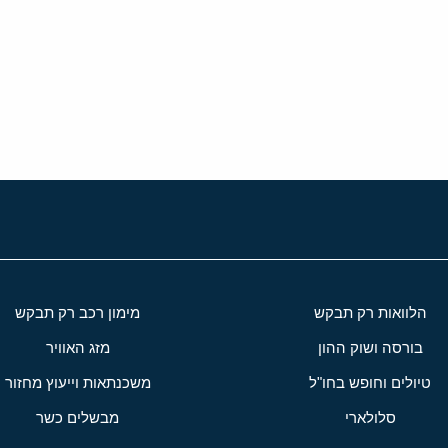
י
שור
הלוואות רק תבקש
מימון רכב רק תבקש
בורסה ושוק ההון
מזג האוויר
טיולים וחופש בחו"ל
משכנתאות וייעוץ מחזור
סלולארי
מבשלים כשר