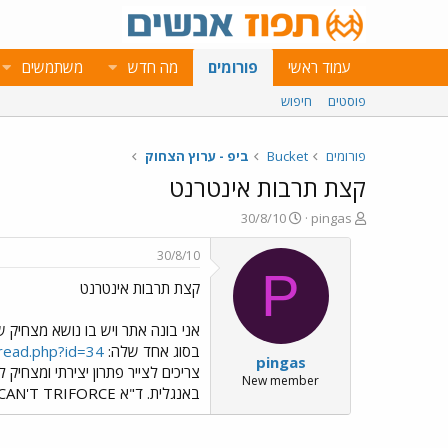
עמוד ראשי
פורומים
מה חדש
משתמשים
פוסטים
חיפוש
פורומים
Bucket
ביפ - ערוץ הצחוק
קצת תרבות אינטרנט
פ
פ
30/8/10
pingas
ו
ו
ת
ר
30/8/10
ח
ס
P
קצת תרבות אינטרנט
ה
ם
נ
ב
ו
ת
אני בונה אתר ויש בו נושא מצחיק 
ש
א
בסוג אחד שלה:
hread.php?id=34
pingas
א
ר
צריכים לצייר פתרון יצירתי ומצחיק 
י
New member
באנגלית. ד"א NEWFAGS CAN'T TRIFORCE ▲ ▲ ▲
ך