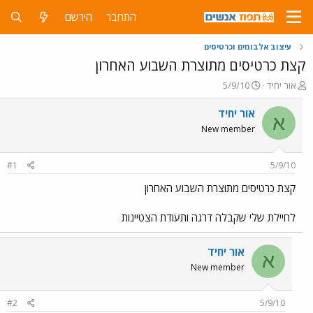
התחבר
הירשם
עיצוב אלבומים וכרטיסים
קצת כרטיסים מתוצרת השבוע האחרון
פ
פ
אור יחיד
5/9/10
ו
ו
ת
ר
אור יחיד
א
ח
ס
New member
ה
ם
נ
ב
ו
ת
#1
5/9/10
ש
א
א
ר
קצת כרטיסים מתוצרת השבוע האחרון
י
ך
לחיילת שלי שקבלה דרגה ותעודת הצטיינות
אור יחיד
א
New member
#2
5/9/10