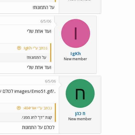
על התמונות!
6/5/06
I
ועוד אחת שלי
נכתב ע"י IgKh:
IgKh
על התמונות!
New member
ועוד אחת שלי
6/5/06
ח
../images/Emo51.gif לכולם על התמונות
נכתב ע"י אורי404:
ח כהן
קצת "דן" לחג ממני.
New member
לכולם על התמונות