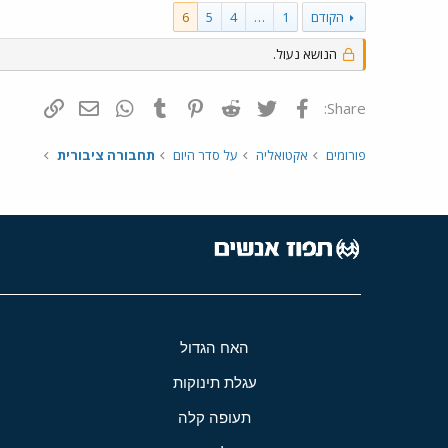
הקודם
1
…
4
5
6
הנושא נעול.
פייסבוק
Twitter
Reddit
Pinterest
Tumblr
WhatsApp
דואר אלקטרונ
הוסף קי
Share:
פורומים
אקטואליה
על סדר היום
תחבורה ציבורית
האח הגדול
עגלת תינוקות
תעופה קלה