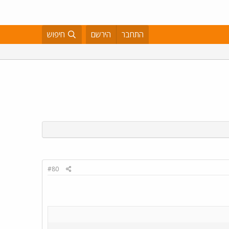
התחבר
הירשם
חיפוש
#80