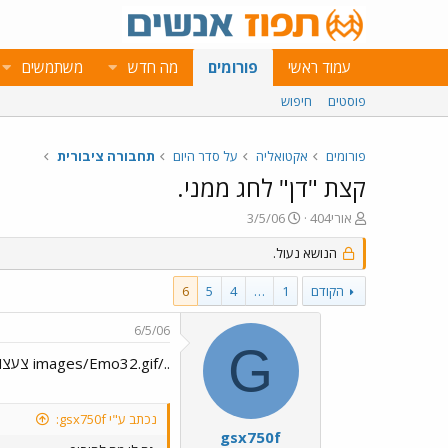
עמוד ראשי
פורומים
מה חדש
משתמשים
פוסטים
חיפוש
פורומים
אקטואליה
על סדר היום
תחבורה ציבורית
קצת "דן" לחג ממני.
פ
פ
אורי404
3/5/06
ו
ו
ת
ר
הנושא נעול.
ח
ס
ה
ם
הקודם
1
…
4
5
6
נ
ב
ו
ת
6/5/06
ש
א
G
א
ר
../images/Emo32.gif צעצוע חדש ../images/Emo8.gif
י
ך
נכתב ע"י gsx750f:
gsx750f