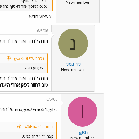
גם לי מה להוסיף
New member
נכנס למוסך אזור לאסוף נהג של
צעצוע חדש
6/5/06
נ
תודה לדרור ואורי אחלה תמו
נכתב ע"י gsx750f:
ניר נמני
צעצוע חדש
New member
תודה לדרור ואורי אחלה תמו
טוב לחזור לכאן אחרי היעדר
6/5/06
I
../images/Emo51.gif על התמונות!
נכתב ע"י אורי404:
IgKh
קצת "דן" לחג ממני.
New member