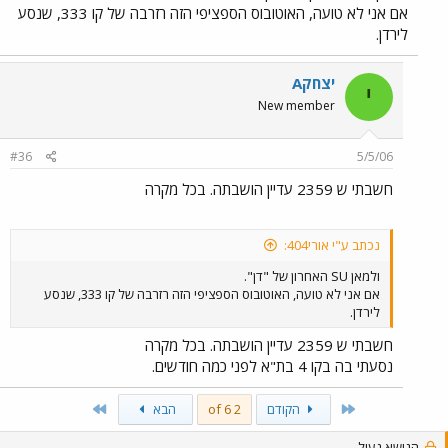
אם אני לא טועה, האוטובוס הספציפי הזה רזרבה של קו 333, שנסע
לירדן.
יצחקA
י
New member
#36
5/5/06
חשבתי ש 2359 עדיין הושבתה. בכל מקרה
נכתב ע"י אורי404:
ולמאן SU האחרון של "דן".
אם אני לא טועה, האוטובוס הספציפי הזה רזרבה של קו 333, שנסע
לירדן.
חשבתי ש 2359 עדיין הושבתה. בכל מקרה
נסעתי בה בקו 4 בת"א לפני כמה חודשים.
Last
First
הקודם
2 of 6
הבא
הנושא נעול.