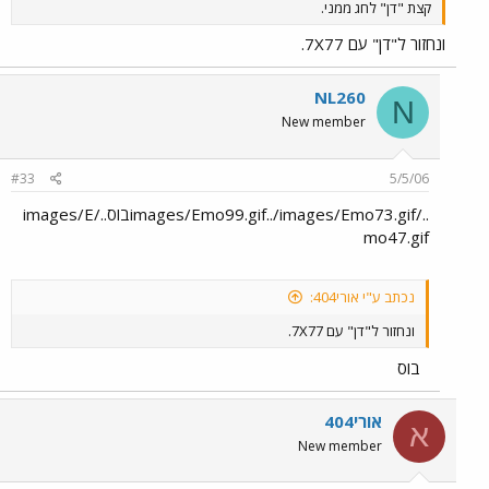
קצת "דן" לחג ממני.
ונחזור ל"דן" עם 7X77.
NL260
N
New member
#33
5/5/06
../images/Emo99.gif../images/Emo73.gifבוס../images/E
mo47.gif
נכתב ע"י אורי404:
ונחזור ל"דן" עם 7X77.
בוס
אורי404
א
New member