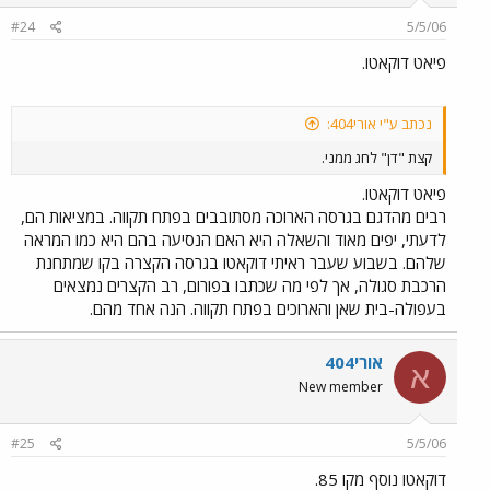
#24
5/5/06
פיאט דוקאטו.
נכתב ע"י אורי404:
קצת "דן" לחג ממני.
פיאט דוקאטו.
רבים מהדגם בגרסה הארוכה מסתובבים בפתח תקווה. במציאות הם,
לדעתי, יפים מאוד והשאלה היא האם הנסיעה בהם היא כמו המראה
שלהם. בשבוע שעבר ראיתי דוקאטו בגרסה הקצרה בקו שמתחנת
הרכבת סגולה, אך לפי מה שכתבו בפורום, רב הקצרים נמצאים
בעפולה-בית שאן והארוכים בפתח תקווה. הנה אחד מהם.
אורי404
א
New member
#25
5/5/06
דוקאטו נוסף מקו 85.