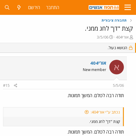
התחבר
הירשם
תחבורה ציבורית
קצת "דן" לחג ממני.
פ
פ
אורי404
3/5/06
ו
ו
ת
הנושא נעול.
ר
ח
ס
ה
ם
אורי404
נ
ב
א
ו
ת
New member
ש
א
א
ר
#15
5/5/06
י
ך
תודה רבה לכולם. המשך תמונות.
נכתב ע"י אורי404:
קצת "דן" לחג ממני.
תודה רבה לכולם. המשך תמונות.