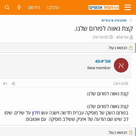
התחבר
הירשם
תחבורה ציבורית
קצת גאווה לפורום שלנו.
פ
פ
אורי404
29/10/05
ו
ו
ת
הנושא נעול.
ר
ח
ס
ה
ם
אורי404
א
נ
ב
New member
ו
ת
ש
א
א
ר
#1
29/10/05
י
ך
קצת גאווה לפורום שלנו.
קצת גאווה לפורום שלנו.
בפורום השכן של מוסיקה עברית חדשה וישנה עשו
חידון
על שירים. שימו
לב שיש שם הודעה של איציק ששילב מוסיקה
עם אוטובוס.
הנושא נעול.