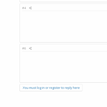
#4
#6
You must log in or register to reply here.