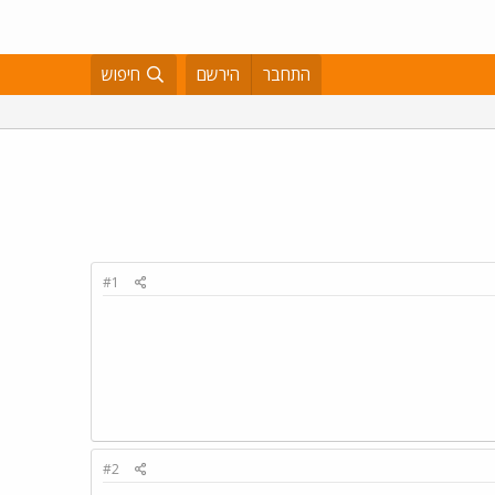
התחבר
הירשם
חיפוש
#1
#2