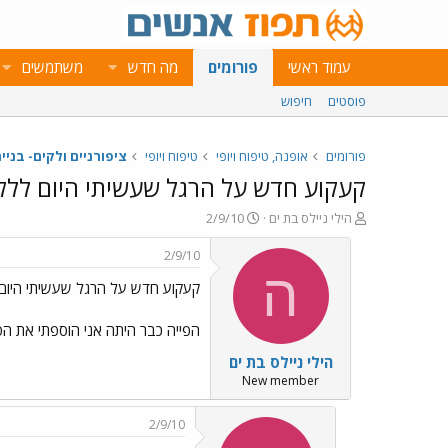
עמוד ראשי
פורומים
מה חדש
משתמשים
פוסטים
חיפוש
פורומים
אופנה, טיפוח ויופי
טיפוח ויופי
ציפורניים ולקים- בניי
קעקוע חדש על הרגל שעשיתי היום ללק
פ
פ
הילי ניילס בת ים
2/9/10
ו
ו
ת
ר
2/9/10
ח
ס
ה
קעקוע חדש על הרגל שעשיתי היום
ה
ם
נ
ב
ו
ת
הפייה כבר היתה אני הוספתי את הפ
ש
א
הילי ניילס בת ים
א
ר
י
New member
ך
2/9/10