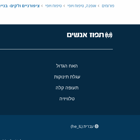
פורומים
אופנה, טיפוח ויופי
טיפוח ויופי
ציפורניים ולקים- בניי
האח הגדול
עגלת תינוקות
תעופה קלה
טלוויזיה
עברית (he_IL)