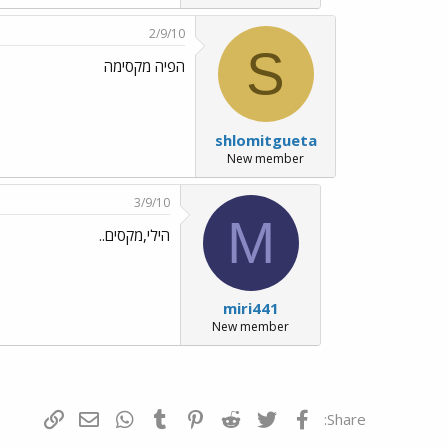
2/9/10
S
הפיה מקסימה
shlomitgueta
New member
3/9/10
M
הילי,מקסים..
miri441
New member
פייסבוק
Twitter
Reddit
Pinterest
Tumblr
WhatsApp
דואר אלקטרונ
הוסף קי
Share: