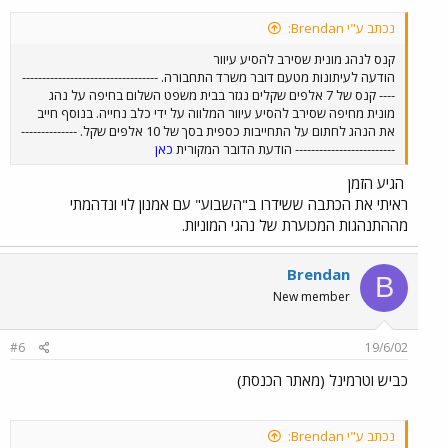
נכתב ע"י Brendan:
קנס לנהג מונית שסירב להסיע עיוור
הודעה לעיתונות מטעם דובר משרד התחבורה. ----------------------------------
---- קנס של 7 אלפים שקלים נגזר בבית משפט השלום בחיפה על נהג
מונית מחיפה שסירב להסיע עיוור המלווה על ידי כלב נחייה. בנוסף חייב
את הנהג לחתום על התחייבות כספית בסך של 10 אלפים שקל. --------------
------------------------- הודעת הדובר המקורית
כאן
הגיע הזמן
ראיתי את הכתבה ששידרו ב"השבוע" עם אמנון לוי ונדהמתי
מההתנהגות המכוערת של נהגי המוניות.
Brendan
B
New member
#6
19/6/02
כביש וטרמינל (מאתר הכנסת)
נכתב ע"י Brendan: