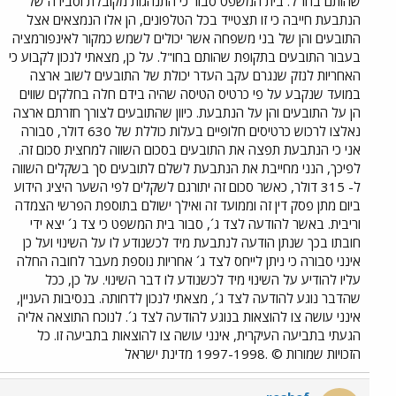
שהותם בחו"ל. בית המשפט סבור כי התנהגות מקובלת וסבירה של
הנתבעת חייבה כי זו תצטייד בכל הטלפונים, הן אלו הנמצאים אצל
התובעים והן של בני משפחה אשר יכולים לשמש כמקור לאינפורמציה
בעבור התובעים בתקופת שהותם בחו"ל. על כן, מצאתי לנכון לקבוע כי
האחריות לנזק שנגרם עקב העדר יכולת של התובעים לשוב ארצה
במועד שנקבע על פי כרטיס הטיסה שהיה בידם חלה בחלקים שווים
הן על התובעים והן על הנתבעת. כיוון שהתובעים לצורך חזרתם ארצה
נאלצו לרכוש כרטיסים חלופיים בעלות כוללת של 630 דולר, סבורה
אני כי הנתבעת תפצה את התובעים בסכום השווה למחצית סכום זה.
לפיכך, הנני מחייבת את הנתבעת לשלם לתובעים סך בשקלים השווה
ל- 315 דולר, כאשר סכום זה יתורגם לשקלים לפי השער היציג הידוע
ביום מתן פסק דין זה וממועד זה ואילך ישולם בתוספת הפרשי הצמדה
וריבית. באשר להודעה לצד ג´, סבור בית המשפט כי צד ג´ יצא ידי
חובתו בכך שנתן הודעה לנתבעת מיד לכשנודע לו על השינוי ועל כן
אינני סבורה כי ניתן לייחס לצד ג´ אחריות נוספת מעבר לחובה החלה
עליו להודיע על השינוי מיד לכשנודע לו דבר השינוי. על כן, ככל
שהדבר נוגע להודעה לצד ג´, מצאתי לנכון לדחותה. בנסיבות העניין,
אינני עושה צו להוצאות בנוגע להודעה לצד ג´. לנוכח התוצאה אליה
הגעתי בתביעה העיקרית, אינני עושה צו להוצאות בתביעה זו. כל
הזכויות שמורות © .1997-1998 מדינת ישראל