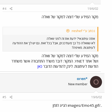
#4
19/6/02
מקור המידע שלי דומה למקור של וואלה
נכתב ע"י reshef:
אתה עיתונאי? ידעת את זה לפני וואלה
לא שוואלה כל כך מעודכנים, אבל בכל זאת. גם יש לך את ההודעה
לעיתונות. מאיפה?
מקור המידע שלי דומה למקור של וואלה
ושל אתר YNET. המקור: דובר משרד התחבורה אשר משחרר
הודעות לעיתונות. לינק להודעות הדובר
כאן
oren*
O
New member
#5
19/6/02
../images/Emo45.gif הגיע הזמן