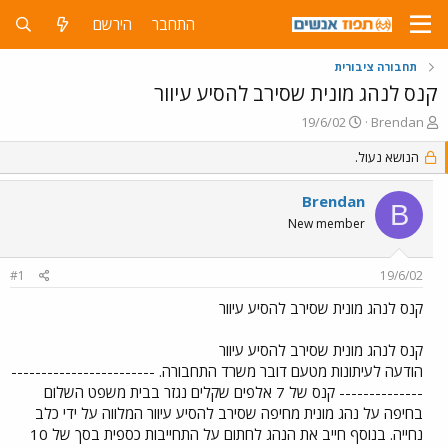
התחבר
הירשם
תחבורה ציבורית
קנס לנהג מונית שסירב להסיע עיוור
פ
פ
19/6/02
Brendan
ו
ו
ת
הנושא נעול.
ר
ח
ס
ה
ם
Brendan
B
נ
ב
New member
ו
ת
ש
א
א
ר
#1
19/6/02
י
ך
קנס לנהג מונית שסירב להסיע עיוור
קנס לנהג מונית שסירב להסיע עיוור
הודעה לעיתונות מטעם דובר משרד התחבורה. ------------------------
-------------- קנס של 7 אלפים שקלים נגזר בבית משפט השלום
בחיפה על נהג מונית מחיפה שסירב להסיע עיוור המלווה על ידי כלב
נחייה. בנוסף חייב את הנהג לחתום על התחייבות כספית בסך של 10