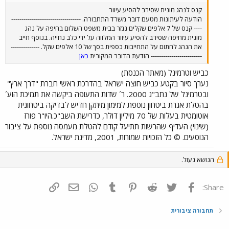
קנס לנהג מונית שסירב להסיע עיוור
הודעה לעיתונות מטעם דובר משרד התחבורה. ----------------------------------
---- קנס של 7 אלפים שקלים נגזר בבית משפט השלום בחיפה על נהג
מונית מחיפה שסירב להסיע עיוור המלווה על ידי כלב נחייה. בנוסף חייב
את הנהג לחתום על התחייבות כספית בסך של 10 אלפים שקל. --------------
------------------------- הודעת הדובר המקורית
כאן
כביש וטרמינל (מאתר הכנסת)
נערך סיור בקטע כביש חוצה ישראל בהדרכת ראשי חברת "דרך ארץ"
ובטרמינל של נתב"ג ‎2000. ר´ שדות התעופה ביקשה את תמיכת הוע´
בהטלת אגרת ביטחון נוספת למימון מיתקן חדיש לבדיקה ביטחונית
אוטומטית בעלות של ‎70 מיליון דולר, כדרישת השב"כ.היו"ר פורז
(שינוי) העדיף שהרשות תתיעל קודם להטלת מעמסה נוספת על ציבור
הנוסעים. © כל הזכויות שמורות, 2001, מדינת ישראל.
הנושא נעול.
פייסבוק
Twitter
Reddit
Pinterest
Tumblr
WhatsApp
דואר אלקטרוני
הוסף קישור
Share:
תחבורה ציבורית