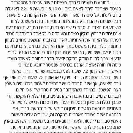
------ התובעים טוענים כי חרף ציפייתם לשוב ארצה מאמסטרדם
בטיסה שצריכה היתה לצאת ביום 15.10.01 בשעה 22:15 לא עלה
בידם לעלות על טיסה זו מאחר ושעת ההמראה הוקדמה ב- 5 שעות
מבלי שניתנה להם הודעה מתאימה בעניין זה. בית המשפט, לאחר
ששמע את הצדדים, סבור כי שני הצדדים, דהיינו התובעים והנתבעת,
אינם יכולים לרחוץ בנקיון כפיהם והעובדה כי כל אחד מהצדדים מטיל
לפתחו של האחר את האחריות, לא די בה ובית המשפט מחוייב לבחון
התמונה כולה. בית המשפט בתוך עמו הוא יושב וגם אם הדברים אינם
בגדר ידיעה שיפוטית, הרי שלפחות ניתן לומר כי הנוסע הסביר לחו"ל
יודע או צריך להיות מוחזק בחזקת ידיעה בדבר החובה לאשרר מועדי
טיסה ולו חזרה ארצה. אמנם בכרטיס שנמסר לתובעים צויין כי
האישרור יעשה תוך 72 שעות לפני ובנסיבות של מקרה זה, כאשר
השהות כולה הסתכמה ב- 4 ימים, כי אז אותם 72 שעות חלים אולי אף
טרם היציאה, אך אינני סבורה כי יש להתייחס לאמור בכרטיסים באופן
הצר והפשטני ובמיוחד כשהמדובר בטיסות סחר שידוע כי חלים
לגביהם שינויים רבים. העובדה שהתובעים בחרו שלא להתקשר, הרי
שבכך נטלו הם סיכון ובנסיבות העניין אינני סבורה כי יש להטיל על
האחריות הנובעת מנטילת סיכון זה דווקא על הנתבעת. מנגד, אף
הנתבעת אינה פטורה מאחריות במקרה זה, שכן היה עליה לעשות
מאמץ סביר כדי לנסות ולאתר התובעים או בני משפחה השוהים בארץ
שמטבע הדברים להם יש קשר, ולו טלפוני, עם התובעים בתקופת