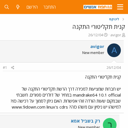
התחבר
הירשם
לינוקס
קנית תקליטורי התקנה
פ
פ
26/12/04
avigor
ו
ו
ת
ר
avigor
A
ח
ס
New member
ה
ם
נ
ב
ו
ת
#1
26/12/04
ש
א
א
ר
קנית תקליטורי התקנה
י
ך
יש חברות שמציעות למכירה דרך הרשת תקליטורי התקנה של
mandrake64 10.1 official במחיר של דולרים ספורים. חשבתי
שבמקום שעות הורדה זוהי אפשרות. האם ניתן לסמוך על רכישה כזו?
למישהו יש ניסיון עם משהו כזה? www.9down.com linux's cdrs
רק בשביל אמא
ר
New member