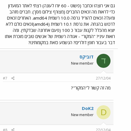
גם אני רוצה! וכחבר (פשוט - 60 יורו לעונה) רצתי לאתר המועדון
כדי לראות מה זכאים החברים (מצורף צילום מסך). חברים מזהב
ומעלה זכאים להוריד גרסה 10.0 רשמית amd64. האחרים זכאים
לרכוש בהנחה. את גרסת 10.1 רשמית (amd64)זכאים כולם ללא
יוצא מהכלל לקנות עבור כ 100 (פעם אחרונה שבדקתי). ומה
רואות עיני? "המקור" - אגודה רשמית של אנשים טובים מוכרת אותו
דבר בעבור חופן דולרים? הנשמע כזאת במקומותינו?
דוביקס
ד
New member
#7
27/12/04
מה זה קשור ל"המקור"?
DoK2
D
New member
#8
27/12/04