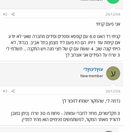
#2
26/12/04
אני פעם קניתי
קניתי רד האט 6.0 עם קופסא וספרים וסידים מחברה שאני לא יודע
אם קיימת עוד PF1. הם היו פעם ליד מצמן בתל אביב. בגדול, לא
הייתי קונה שוב. 4 שעות עם קו של חצי מגה ויש התקנה ... תשלמי לי
3 ש"ח על הסידים אני אצרוב לך
עוץליגוץלי
ע
New member
#3
26/12/04
נדמה לי, שהמקור ישמחו למכור לך
3 תקליטורים, מחיר לחברי עמותה - פחות מ-30 ש"ח. (ניתן כמובן
להוריד מאתר המקור, למשתמשים פנימיים הוא מהיר למדי).