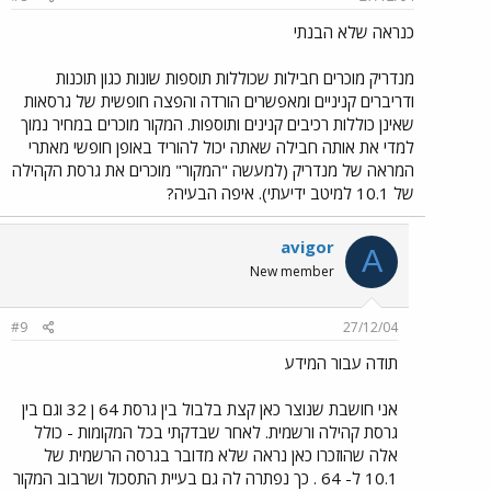
כנראה שלא הבנתי
מנדריק מוכרים חבילות שכוללות תוספות שונות כגון תוכנות
ודריברים קניניים ומאפשרים הורדה והפצה חופשית של גרסאות
שאינן כוללות רכיבים קנינים ותוספות. המקור מוכרים במחיר נמוך
למדי את אותה חבילה שאתה יכול להוריד באופן חופשי מאתרי
המראה של מנדריק (למעשה "המקור" מוכרים את גרסת הקהילה
של 10.1 למיטב ידיעתי). איפה הבעיה?
avigor
A
New member
#9
27/12/04
תודה עבור המידע
אני חושבת שנוצר כאן קצת בלבול בין גרסת 64 ן 32 וגם בין
גרסת קהילה ורשמית. לאחר שבדקתי בכל המקומות - כולל
אלה שהוזכרו כאן נראה שלא מדובר בגרסה הרשמית של
10.1 ל- 64 . כך נפתרה לה גם בעיית התסכול ושרבוב המקור