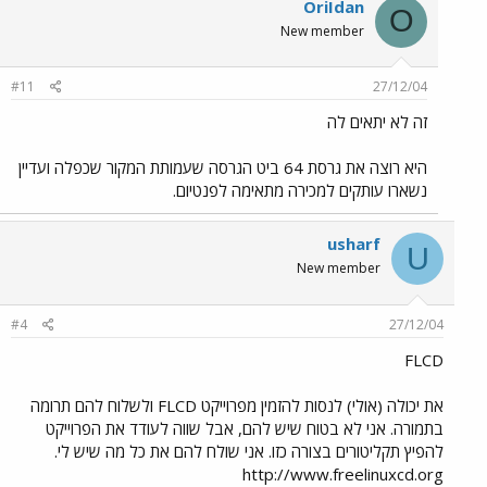
OriIdan
O
New member
#11
27/12/04
זה לא יתאים לה
היא רוצה את גרסת 64 ביט הגרסה שעמותת המקור שכפלה ועדיין
נשארו עותקים למכירה מתאימה לפנטיום.
usharf
U
New member
#4
27/12/04
FLCD
את יכולה (אולי) לנסות להזמין מפרוייקט FLCD ולשלוח להם תרומה
בתמורה. אני לא בטוח שיש להם, אבל שווה לעודד את הפרוייקט
להפיץ תקליטורים בצורה כזו. אני שולח להם את כל מה שיש לי.
http://www.freelinuxcd.org