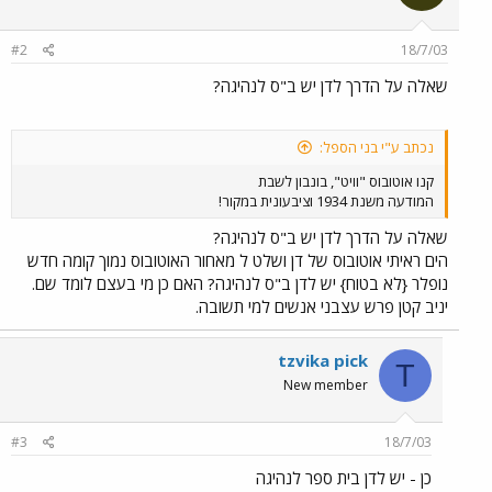
#2
18/7/03
שאלה על הדרך לדן יש ב"ס לנהיגה?
נכתב ע"י בני הספל:
קנו אוטובוס "וויט", בונבון לשבת
המודעה משנת 1934 וציבעונית במקור!
שאלה על הדרך לדן יש ב"ס לנהיגה?
הים ראיתי אוטובוס של דן ושלט ל מאחור האוטובוס נמוך קומה חדש
נופלר {לא בטוח} יש לדן ב"ס לנהיגה? האם כן מי בעצם לומד שם.
יניב קטן פרש עצבני אנשים למי תשובה.
tzvika pick
T
New member
#3
18/7/03
כן - יש לדן בית ספר לנהיגה