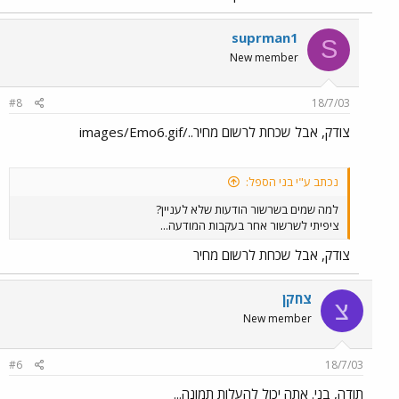
suprman1
S
New member
#8
18/7/03
צודק, אבל שכחת לרשום מחיר../images/Emo6.gif
נכתב ע"י בני הספל:
למה שמים בשרשור הודעות שלא לעניין?
ציפיתי לשרשור אחר בעקבות המודעה...
צודק, אבל שכחת לרשום מחיר
צחקן
צ
New member
#6
18/7/03
תודה, בני. אתה יכול להעלות תמונה...