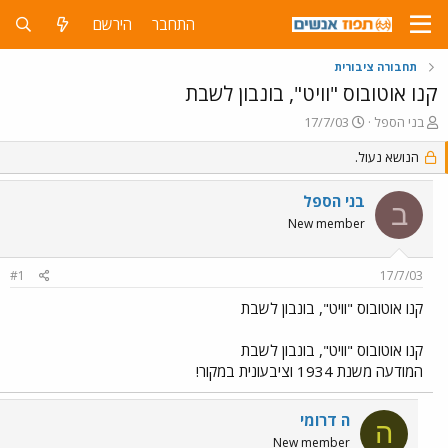
התחבר
הירשם
תחבורה ציבורית
קנו אוטובוס "וויט", בונבון לשבת
פ
פ
בני הספל
17/7/03
ו
ו
ת
הנושא נעול.
ר
ח
ס
ה
ם
בני הספל
ב
נ
ב
New member
ו
ת
ש
א
א
ר
#1
17/7/03
י
ך
קנו אוטובוס "וויט", בונבון לשבת
קנו אוטובוס "וויט", בונבון לשבת
המודעה משנת 1934 וציבעונית במקור!
ה דרומי
ה
New member