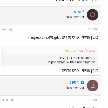
oren*
O
New member
#9
18/7/03
בוןבון אמיתי - פריט מדהים ../images/Emo98.gif
נכתב ע"י בני הספל:
קנו אוטובוס "וויט", בונבון לשבת
המודעה משנת 1934 וציבעונית במקור!
בוןבון אמיתי - פריט מדהים
בני הספל
ב
New member
#10
18/7/03
אוטובוס כזה בתצלום