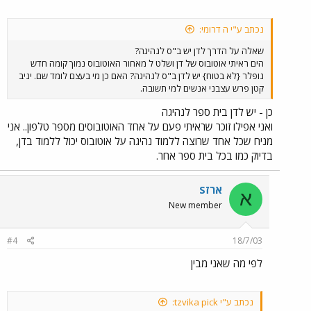
נכתב ע"י ה דרומי:
שאלה על הדרך לדן יש ב"ס לנהיגה?
הים ראיתי אוטובוס של דן ושלט ל מאחור האוטובוס נמוך קומה חדש
נופלר {לא בטוח} יש לדן ב"ס לנהיגה? האם כן מי בעצם לומד שם. יניב
קטן פרש עצבני אנשים למי תשובה.
כן - יש לדן בית ספר לנהיגה
ואני אפילו זוכר שראיתי פעם על אחד האוטובוסים מספר טלפון.. אני
מניח שכל אחד שרוצה ללמוד נהיגה על אוטובוס יכול ללמוד בדן,
בדיוק כמו בכל בית ספר אחר.
ארזS
א
New member
#4
18/7/03
לפי מה שאני מבין
נכתב ע"י tzvika pick: