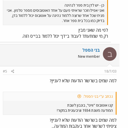
כן - יש לדן בית ספר לנהיגה
ואני אפילו זוכר שראיתי פעם על אחד האוטובוסים מספר טלפון.. אני
מניח שכל אחד שרוצה ללמוד נהיגה על אוטובוס יכול ללמוד בדן,
בדיוק כמו בכל בית ספר אחר.
לפי מה שאני מבין
רק מי שמתעתד לעבוד ב"דן" יכול ללמוד בבי"ס הזה.
בני הספל
ב
New member
#5
18/7/03
למה שמים בשרשור הודעות שלא לעניין?
נכתב ע"י בני הספל:
קנו אוטובוס "וויט", בונבון לשבת
המודעה משנת 1934 וציבעונית במקור!
למה שמים בשרשור הודעות שלא לעניין?
ציפיתי לשרשור אחר בעקבות המודעה...