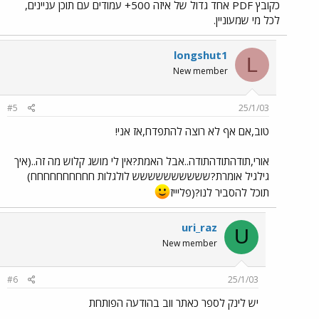
כקובץ PDF אחד גדול של איזה 500+ עמודים עם תוכן עניינים,
לכל מי שמעוניין.
longshut1
L
New member
#5
25/1/03
טוב,אם אף לא רוצה להתפדח,אז אני!
אורי,תודהתודהתודה..אבל האמת?אין לי מושג קלוש מה זה..(איך
גילגיל אומרת?שששששששששש לולגלות חחחחחחחחחח)
תוכל להסביר לנו?(פליייז
uri_raz
U
New member
#6
25/1/03
יש לינק לספר כאתר ווב בהודעה הפותחת