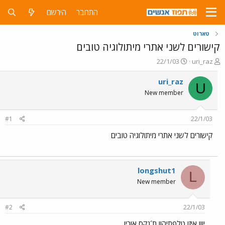
התחבר
הירשם
טארוט
קישורים לשני אתרי מיתולוגיה טובים
פ
פ
22/1/03
uri_raz
ו
ו
ת
ר
uri_raz
U
ח
ס
New member
ה
ם
נ
ב
ו
ת
#1
22/1/03
ש
א
א
ר
קישורים לשני אתרי מיתולוגיה טובים
י
ך
longshut1
L
New member
#2
22/1/03
יווו איזו טלפתיה!! ת´נקס אורי!