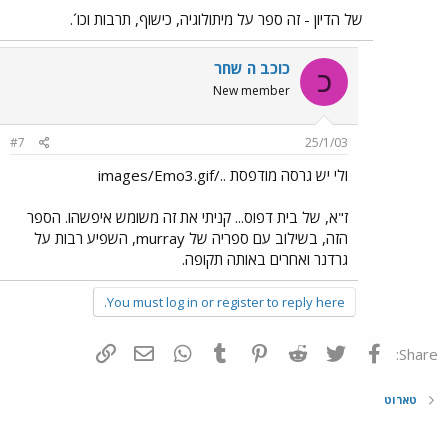
של הדיון - זה ספר על מיתולוגיה, כישוף, תרבות וכו´.
כוכב ה שחר
כ
New member
#7
25/1/03
ולי יש גרסה מודפסת ../images/Emo3.gif
ז"א, של בית דפוס... קניתי את זה משומש איפשהו. הספר
הזה, בשילוב עם ספריה של murray, השפיע רבות על
גרדנר ואחרים באותה תקופה.
You must log in or register to reply here.
פייסבוק
Twitter
Reddit
Pinterest
Tumblr
WhatsApp
דואר אלקטרוני
הוסף קישור
Share:
טארוט