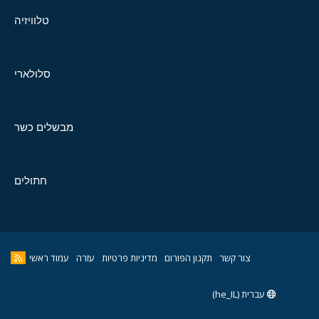
טלוויזיה
סלולארי
מבשלים כשר
חתולים
צור קשר
תקנון הפורום
מדיניות פרטיות
עזרה
עמוד ראשי
עברית (he_IL)