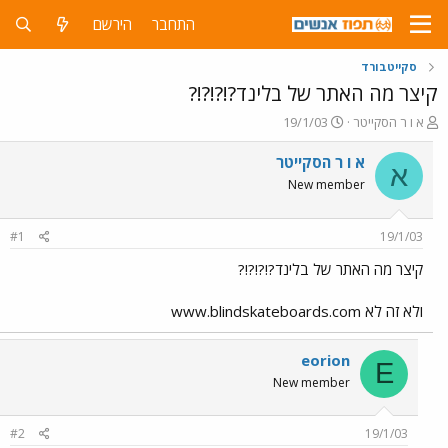
התחבר
הירשם
סקייטבורד
קיצר מה האתר של בלינד?!?!?!?
פ
פ
א ו ר הסקייטר
19/1/03
ו
ו
ת
ר
א ו ר הסקייטר
א
ח
ס
New member
ה
ם
נ
ב
ו
ת
#1
19/1/03
ש
א
א
ר
קיצר מה האתר של בלינד?!?!?!?
י
ך
ולא זה לא www.blindskateboards.com
eorion
E
New member
#2
19/1/03