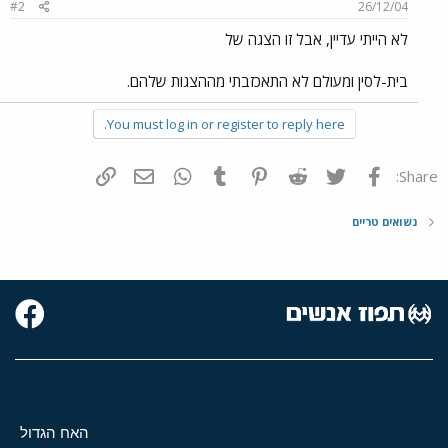
#2
26/12/04
לא הייתי עדיין, אבל זו הצגה של
בית-לסין ומעולם לא התאכזבתי מההצגות שלהם.
You must log in or register to reply here.
פייסבוק
Twitter
Reddit
Pinterest
Tumblr
WhatsApp
דואר אלקטרוני
הוסף קישור
Share:
נשואים טריים
האח הגדול