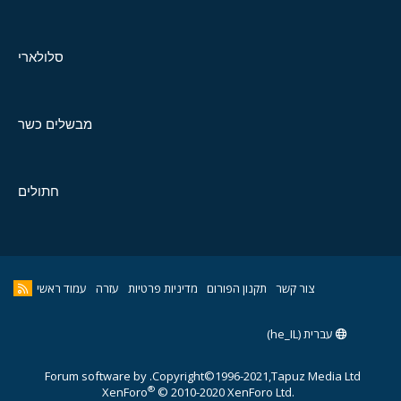
סלולארי
מבשלים כשר
חתולים
צור קשר
תקנון הפורום
מדיניות פרטיות
עזרה
עמוד ראשי
עברית (he_IL)
Forum software by
Copyright©1996-2021,Tapuz Media Ltd.
®
XenForo
© 2010-2020 XenForo Ltd.