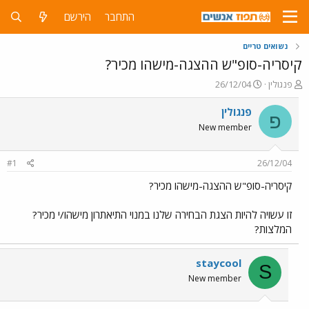
התחבר
הירשם
נשואים טריים
קיסריה-סופ"ש ההצגה-מישהו מכיר?
פ
פ
פנגולין
26/12/04
ו
ו
ת
ר
פנגולין
פ
ח
ס
New member
ה
ם
נ
ב
ו
ת
#1
26/12/04
ש
א
א
ר
קיסריה-סופ"ש ההצגה-מישהו מכיר?
י
ך
זו עשויה להיות הצגת הבחירה שלנו במנוי התיאתרון מישהו/י מכיר?
המלצות?
staycool
S
New member