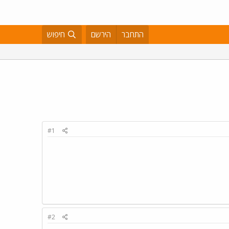
התחבר
הירשם
חיפוש
#1
#2