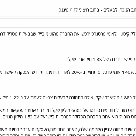
 הנוכחי לבעלים - בחוב חיצוני לגוף פיננסי
ק קיסטון ולאומי פרטנרס ירכשו את החברה מהוט מובייל שבבעלות פטריק דרה
רה של 1.88 מיליארד שקל
ות
חוב הפיננסי
המשמעות היא שהעסקה משקפת להוט מובייל חוב פיננסי נטו של כ60
יל היא אחת מחברות הסלולר המרכזיות בישראל עם כ1.5 מיליון מנויים
 אינה מהווה עדיין השלמה שלה, לאחר החתימות,העסקה תועבר לבחינת משר
הליך האישור עשוי להימשך כמה חודשים בין היתר בשל רגישות העסקה לוחות 