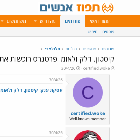
עמוד ראשי
פורומים
מה חדש
משתמשים
פוסטים
חיפוש
פורומים
מחשבים
גדג`טס
סלולארי
קיסטון, דלק ולאומי פרטנרס רוכשות את הוט מובייל בש
פ
פ
30/4/26
certified.woke
ו
ו
ת
ר
30/4/26
ח
ס
C
עסקת ענק: קיסטון, דלק ולאומי פרטנרס
ה
ם
נ
ב
ו
ת
ש
א
certified.woke
א
ר
י
Well-known member
ך
30/4/26