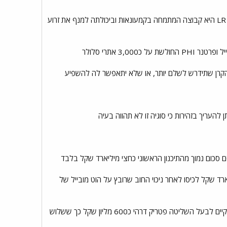
בשיתוף הפעולה בין חברי קבוצת הרוכשים כל צד מביא עמו ניסיון ומוניטין מעט שונה, דלק ישראל שבשליטת להב LR היא קבוצה המתמחה בקמעונאות וביכולתה למנף את זרוע
 אתרי סלולר
מתווה העסקה ישתנה כך שהקרן שתידרש לשלם יותר, או שלא יתאפשר לה להשפיע
העריך בזהירות כי סוגיה זו לא תהווה בעיה
 בשבועות האחרונים הובילו להתאמות במסגרתן יקבל פטריק דרהי בעל השליטה הנוכחי כ1.2 מיליארד שקל לכיסו לאחר ניכוי החוב שרובץ על הוט מובייל של
700 מיליון שקל מתמורת הרכישה תמומן מקופת הוט מובייל עצמה באמצעות הלוואה שהחברה תיטול ותחליף חוב קיים לבעל השליטה פטריק דרהי כ600 מליון שקל כך ששלוש