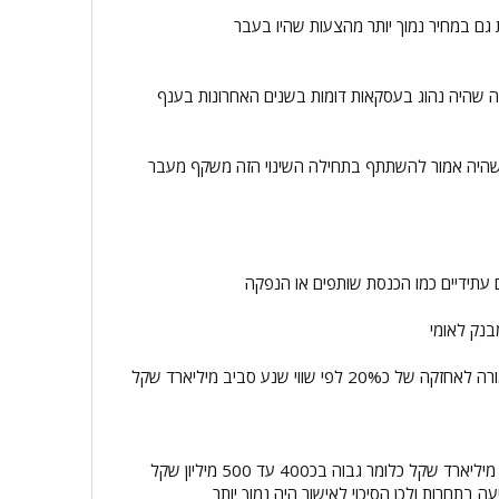
ם במחיר נמוך יותר מהצעות שהיו בעבר
מה שהיה נהוג בעסקאות דומות בשנים האחרונות בענף
 שהיה אמור להשתתף בתחילה השינוי הזה משקף מעבר
 עתידיים כמו הכנסת שותפים או הנפקה
חלק משמעותי מההון של דלק ישראל מגיע מלאומי פרטנרס שצפויה להזרים אליה כ200 עד 213 מיליון שקל בתמורה לאחזקה של כ20% לפי שווי שנע סביב מיליארד שקל
הוט מובייל עמדה במוקד עניין של כמה גופים כולל ניסיון מצד פלאפון לרכוש אותה לפי שווי שנע סביב 2.2 עד 2.3 מיליארד שקל כלומר גבוה בכ400 עד 500 מיליון שקל
 בתחרות ולכן הסיכוי לאישור היה נמוך יותר