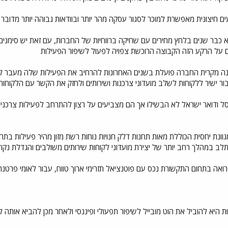
 חיצונית מאפשרת למוכר לסגור עסקה מהר יותר ובוודאות גבוהה יותר מדובר 
כבר שנים בלחץ מחירים עם שחיקה ברווחיות של החברות, עם זאת יש סימנים מ
ם על הרקע הזה הקבוצה הרוכשת צפויה לפעול לשיפור הפעילות
ה מקרית החברה פועלת בשנים האחרונות להרחיב את הפעילות שלה מעבר לדל
ר ישיר ללקוחות לשלב מועדוני צרכנות ושירותים ולחזק את הקשר עם הלקוחו
ל ודואר ישראל לא הבשילו אך הם מצביעים על רצון להתרחב לפעילות צרכנית
וונת יחסית הכוללת מאות תחנות דלק חנויות נוחות רשת מזון מהיר פעילות בתחו
ב במהלך רחב יותר של יצירת מועדוני לקוחות שירותים משולבים והגדלת נקו
רואה בתחום התקשורת נכס עם פוטנציאל תזרימי ארוך טווח, עבור לאומי פרט
היא להוביל את הוט מובייל לשיפור תפעולי ופיננסי ולאחר מכן להביא אותה