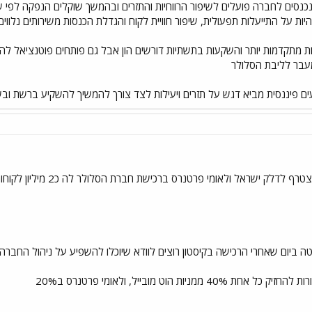
כנסים לחברה פועלים לשיפור הרווחיות והתזרים ובהמשך שוקלים הנפקה לפי שוו
להיות על התייעלות תפעולית, שיפור חוויית לקוח והגדלת הכנסות משירותים נלווים
תות מתקדמות יותר והשקעות בתשתיות דורשים הון אבל גם פותחים פוטנציאל ל
מעבר לליבת הסלולר
פיננסית מביא דגש על תזרים ויעילות לצד צורך להמשיך להשקיע ברשת ובשיר
לדלק ישראל ולאומי פרטנרס ברכישת חברת הסלולר לה כ2 מיליון לקוחות
ה ביום שאחרי הרכישה בקיסטון רוצים לוודא שיוכלו להשפיע על ניהול החברה
יות הוט מובייל, ולאומי פרטנרס ב20%