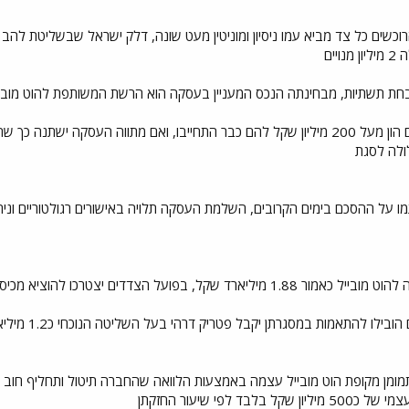
יים
, מבחינתה הנכס המעניין בעסקה הוא הרשת המשותפת להוט מובייל ופרטנר PHI החולשת על כ3,000
בקיסטון הבהירו כי לא יסכימו להזרים הון מעל 200 מיליון שקל להם כבר התחייבו, ואם 
ולה לסגת
 על ההסכם בימים הקרובים, השלמת העסקה תלויה באישורים רגולטוריים וניתן ל
 מכיסם סכום נמוך מהתיכנון הראשוני כחצי מיליארד שקל בלבד
בדיקות שנערכו
 לפי שיעור החזקתן