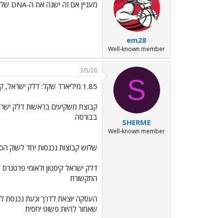
מעניין אם זה ישנה את ה-DNA של הוט
em28
Well-known member
3/5/26
S
1.85 מיליארד שקל: דלק ישראל, קיסטון ולאומי פרטנרס רוכשות את הוט מובייל
קבוצת משקיעים בראשות דלק ישראל
בבורסה
SHERME
Well-known member
שלוש קבוצות נכנסות יחד לשוק הסלולר ורוכשות את הוט מ
דלק ישראל קיסטון ולאומי פרטנרס
התקשורת
העסקה יוצאת לדרך וכעת נכנסת לש
שאמור להיות פשוט יחסית