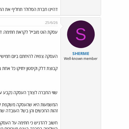
דהיינו חברת הסלולר תחליף את החוב
25/6/26
S
עסקת הוט מובייל לקראת חתימה: דל
SHERME
העסקה צפויה להיחתם ביום חמישי לפי שווי חב
Well-known member
קבוצת דלק וקיסטון יחזיקו כל אחת ב40% ולאומי פרטנרס תחזיק ב-20%.לאחר החתימה תידרש העסקה לאישור משרד התקשורת ורשות התחר
שווי החברה לצורך העסקה נקבע על כ1.88 מיליארד שקל, אולם התמורה לבעלים צפויה לעמוד על כ-1.22 מיליארד שקל לאחר ניכוי ה
זהות הרוכשים והן בשל העובדה שהוט מובי
חשוב להדגיש כי חתימה על העסקה
השליטה בחברה בענף מעריכים כי ת