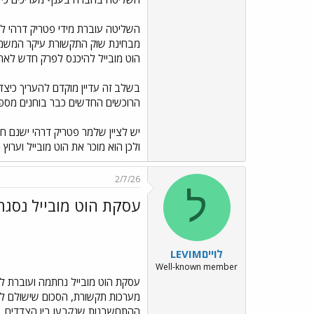
השליטה עוברת מידי פטריק דרהי ל
מבחינת שוק התקשורת עיקר המשמע
הוט מובייל להיכנס לפרק חדש לא
בשלב זה עדיין מוקדם להעריך כיצ
הרוכשים החדשים כבר בוחנים מס
יש לציין שלמר פטריק דרהי ישנם חובות של כ17 מילארד דולר
ולכן הוא מוכר את הוט מובייל וערוץ החדשות I24 ואת ע
2/7/26
ל
עסקת הוט מובייל נסגר
לוייםLEVIM
Well-known member
עסקת הוט מובייל נחתמה ועוברת לש
ההתחשבנות שנקבעו בין הצדדים.